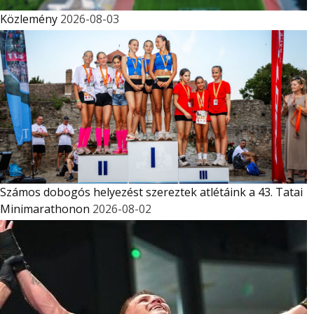
Közlemény
2026-08-03
Számos dobogós helyezést szereztek atlétáink a 43. Tatai
Minimarathonon
2026-08-02