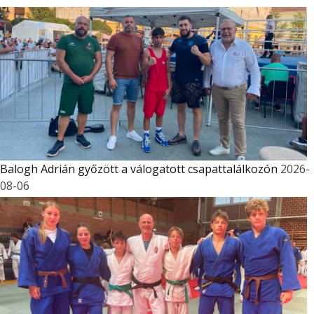
Balogh Adrián győzött a válogatott csapattalálkozón
2026-
08-06