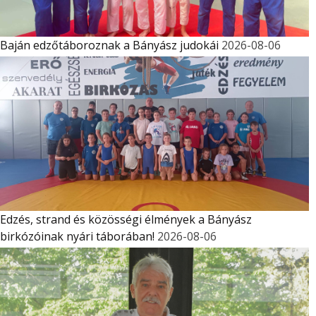
Baján edzőtáboroznak a Bányász judokái
2026-08-06
Edzés, strand és közösségi élmények a Bányász
birkózóinak nyári táborában!
2026-08-06