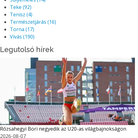
Teke
(92)
Tenisz
(4)
Természetjárás
(16)
Torna
(17)
Vívás
(190)
Legutolsó hírek
Rózsahegyi Bori negyedik az U20-as világbajnokságon
2026-08-07