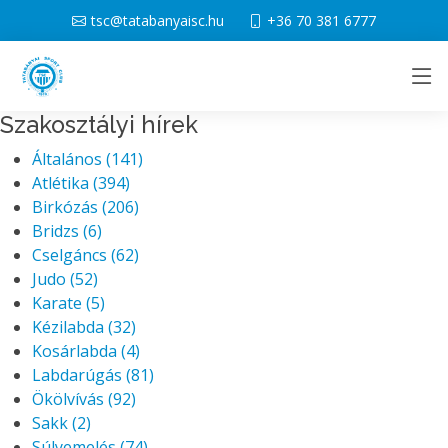
tsc@tatabanyaisc.hu
+36 70 381 6777
Szakosztályi hírek
Általános
(141)
Atlétika
(394)
Birkózás
(206)
Bridzs
(6)
Cselgáncs
(62)
Judo
(52)
Karate
(5)
Kézilabda
(32)
Kosárlabda
(4)
Labdarúgás
(81)
Ökölvívás
(92)
Sakk
(2)
Súlyemelés
(74)