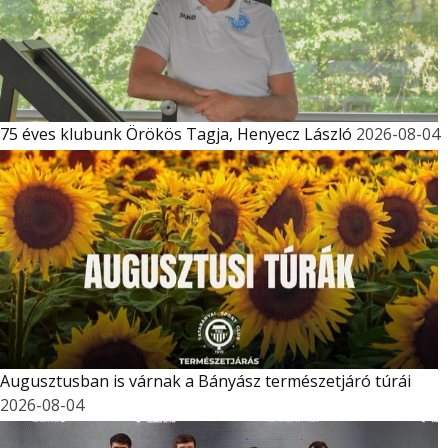
75 éves klubunk Örökös Tagja, Henyecz László
2026-08-04
Augusztusban is várnak a Bányász természetjáró túrái
2026-08-04