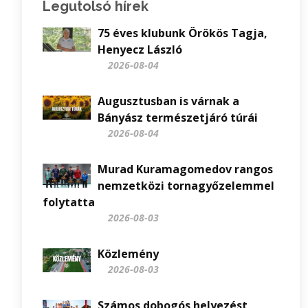
Legutolsó hírek
75 éves klubunk Örökös Tagja,
Henyecz László
2026-08-04
Augusztusban is várnak a
Bányász természetjáró túrái
2026-08-04
Murad Kuramagomedov rangos
nemzetközi tornagyőzelemmel
folytatta
2026-08-03
Közlemény
2026-08-03
Számos dobogós helyezést