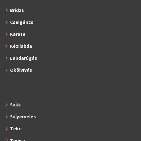
Bridzs
Cselgáncs
Karate
Kézilabda
Labdarúgás
Ökölvívás
Sakk
Súlyemelés
Teke
Tenisz