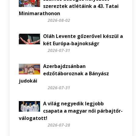
szereztek atlétáink a 43. Tatai
Minimarathonon
2026-08-02
Oláh Levente gőzerővel készül a
két Európa-bajnokságr
2026-07-31
Azerbajdzsánban
edzőtáboroznak a Bányász
judokái
2026-07-31
A világ negyedik legjobb
csapata a magyar női párbajtőr-
válogatott!
2026-07-28