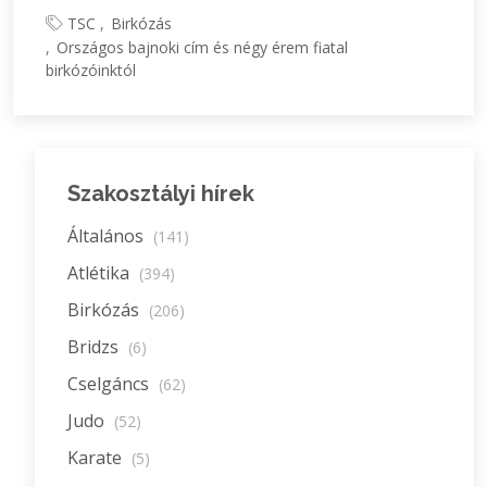
TSC
Birkózás
Országos bajnoki cím és négy érem fiatal
birkózóinktól
Szakosztályi hírek
Általános
(141)
Atlétika
(394)
Birkózás
(206)
Bridzs
(6)
Cselgáncs
(62)
Judo
(52)
Karate
(5)