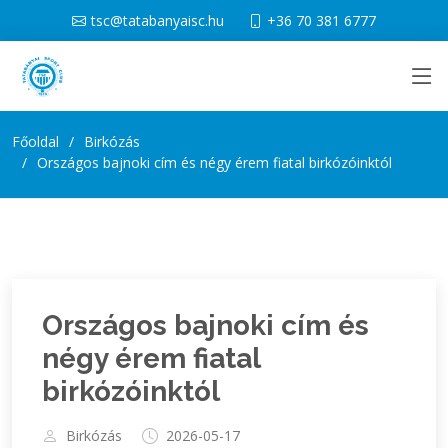
tsc@tatabanyaisc.hu
+36 70 381 6777
Főoldal
Birkózás
Országos bajnoki cím és négy érem fiatal birkózóinktól
Országos bajnoki cím és
négy érem fiatal
birkózóinktól
Birkózás
2026-05-17