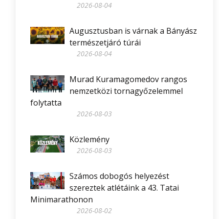
2026-08-04
Augusztusban is várnak a Bányász
természetjáró túrái
2026-08-04
Murad Kuramagomedov rangos
nemzetközi tornagyőzelemmel
folytatta
2026-08-03
Közlemény
2026-08-03
Számos dobogós helyezést
szereztek atlétáink a 43. Tatai
Minimarathonon
2026-08-02