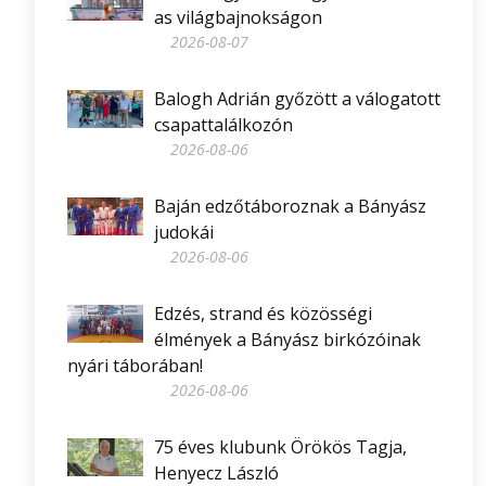
as világbajnokságon
2026-08-07
Balogh Adrián győzött a válogatott
csapattalálkozón
2026-08-06
Baján edzőtáboroznak a Bányász
judokái
2026-08-06
Edzés, strand és közösségi
élmények a Bányász birkózóinak
nyári táborában!
2026-08-06
75 éves klubunk Örökös Tagja,
Henyecz László