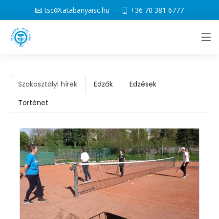
tsc@tatabanyaisc.hu
+36 70 381 6777
Szakosztályi hírek
Edzők
Edzések
Történet