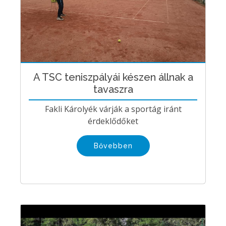
A TSC teniszpályái készen állnak a
tavaszra
Fakli Károlyék várják a sportág iránt
érdeklődőket
Bővebben