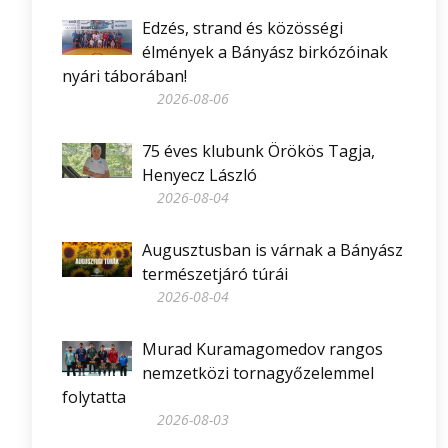
Edzés, strand és közösségi
élmények a Bányász birkózóinak
nyári táborában!
2026-08-06
75 éves klubunk Örökös Tagja,
Henyecz László
2026-08-04
Augusztusban is várnak a Bányász
természetjáró túrái
2026-08-04
Murad Kuramagomedov rangos
nemzetközi tornagyőzelemmel
folytatta
2026-08-03