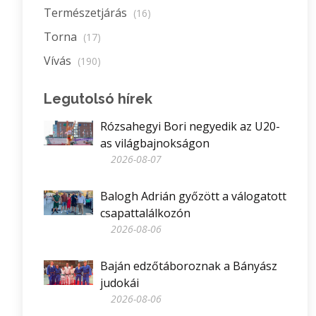
Természetjárás
(16)
Torna
(17)
Vívás
(190)
Legutolsó hírek
Rózsahegyi Bori negyedik az U20-
as világbajnokságon
2026-08-07
Balogh Adrián győzött a válogatott
csapattalálkozón
2026-08-06
Baján edzőtáboroznak a Bányász
judokái
2026-08-06