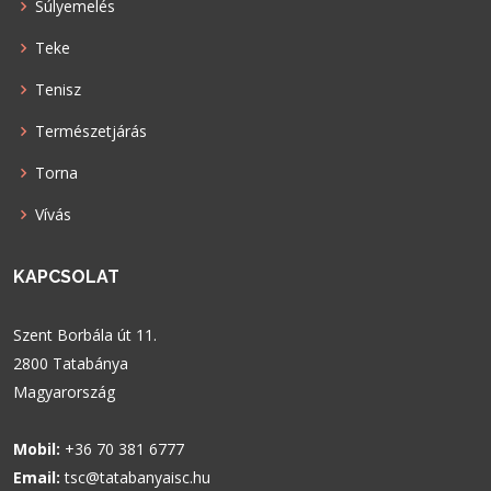
Súlyemelés
Teke
Tenisz
Természetjárás
Torna
Vívás
KAPCSOLAT
Szent Borbála út 11.
2800 Tatabánya
Magyarország
Mobil:
+36 70 381 6777
Email:
tsc@tatabanyaisc.hu