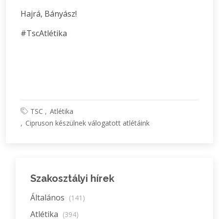
Hajrá, Bányász!
#TscAtlétika
TSC
Atlétika
Cipruson készülnek válogatott atlétáink
Szakosztályi hírek
Általános
(141)
Atlétika
(394)