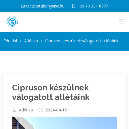
tsc@tatabanyaisc.hu
+36 70 381 6777
Főoldal
Atlétika
Cipruson készülnek válogatott atlétáink
Cipruson készülnek
válogatott atlétáink
Atlétika
2024-04-15