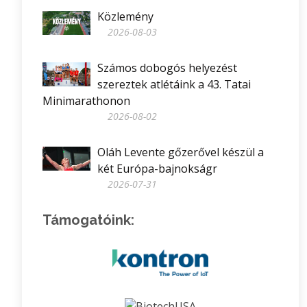
Közlemény
2026-08-03
Számos dobogós helyezést
szereztek atlétáink a 43. Tatai
Minimarathonon
2026-08-02
Oláh Levente gőzerővel készül a
két Európa-bajnokságr
2026-07-31
Támogatóink: