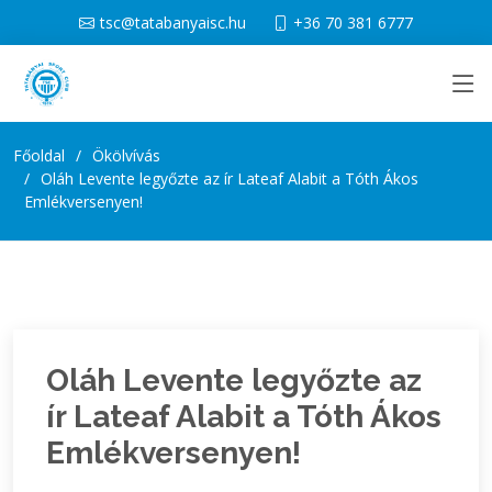
tsc@tatabanyaisc.hu
+36 70 381 6777
Főoldal
Ökölvívás
Oláh Levente legyőzte az ír Lateaf Alabit a Tóth Ákos
Emlékversenyen!
Oláh Levente legyőzte az
ír Lateaf Alabit a Tóth Ákos
Emlékversenyen!