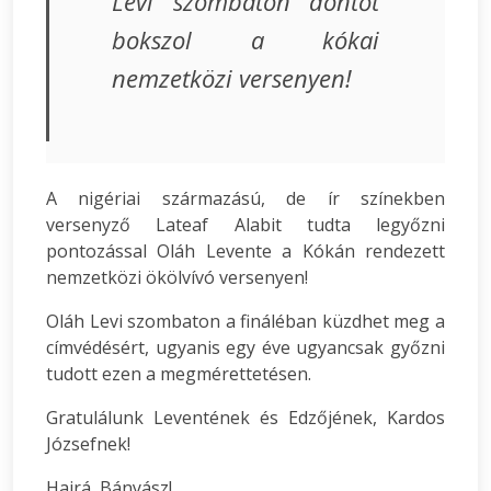
Levi szombaton döntőt
bokszol a kókai
nemzetközi versenyen!
A nigériai származású, de ír színekben
versenyző Lateaf Alabit tudta legyőzni
pontozással Oláh Levente a Kókán rendezett
nemzetközi ökölvívó versenyen!
Oláh Levi szombaton a fináléban küzdhet meg a
címvédésért, ugyanis egy éve ugyancsak győzni
tudott ezen a megmérettetésen.
Gratulálunk Leventének és Edzőjének, Kardos
Józsefnek!
Hajrá, Bányász!