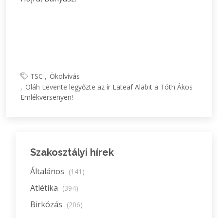
TSC
Ökölvívás
Oláh Levente legyőzte az ír Lateaf Alabit a Tóth Ákos
Emlékversenyen!
Szakosztályi hírek
Általános
(141)
Atlétika
(394)
Birkózás
(206)