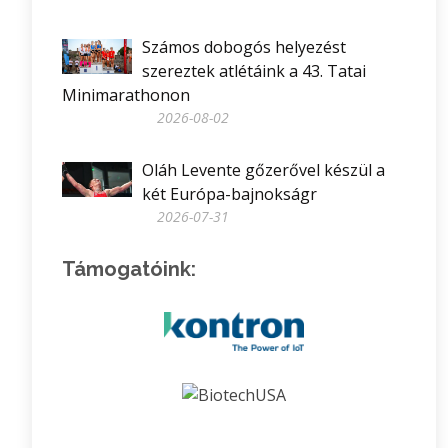
Számos dobogós helyezést
szereztek atlétáink a 43. Tatai
Minimarathonon
2026-08-02
Oláh Levente gőzerővel készül a
két Európa-bajnokságr
2026-07-31
Támogatóink: