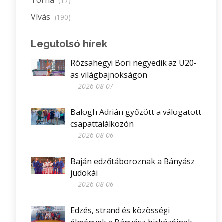
(17)
Vívás
(190)
Legutolsó hírek
Rózsahegyi Bori negyedik az U20-
as világbajnokságon
2026-08-07
Balogh Adrián győzött a válogatott
csapattalálkozón
2026-08-06
Baján edzőtáboroznak a Bányász
judokái
2026-08-06
Edzés, strand és közösségi
élmények a Bányász birkózóinak