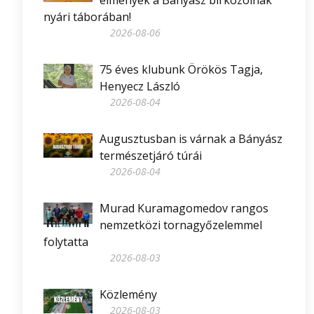
nyári táborában!
2026-08-06
75 éves klubunk Örökös Tagja,
Henyecz László
2026-08-04
Augusztusban is várnak a Bányász
természetjáró túrái
2026-08-04
Murad Kuramagomedov rangos
nemzetközi tornagyőzelemmel
folytatta
2026-08-03
Közlemény
2026-08-03