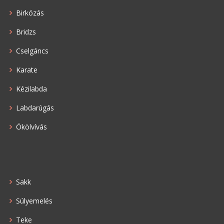
Birkózás
Bridzs
Cselgáncs
Karate
Kézilabda
Labdarúgás
Ökölvívás
Sakk
Súlyemelés
Teke