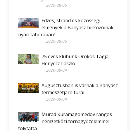
2026-08-06
Edzés, strand és közösségi
élmények a Bányász birkózóinak
nyári táborában!
2026-08-06
75 éves klubunk Örökös Tagja,
Henyecz László
2026-08-04
Augusztusban is várnak a Bányász
természetjáró túrái
2026-08-04
Murad Kuramagomedov rangos
nemzetközi tornagyőzelemmel
folytatta