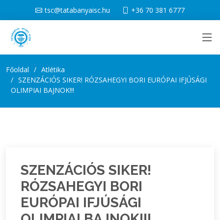
tsc@tatabanyaisc.hu
+36 70 381 6777
Főoldal
Atlétika
SZENZÁCIÓS SIKER! RÓZSAHEGYI BORI EURÓPAI IFJÚSÁGI
OLIMPIAI BAJNOK!!!
SZENZÁCIÓS SIKER!
RÓZSAHEGYI BORI
EURÓPAI IFJÚSÁGI
OLIMPIAI BAJNOK!!!