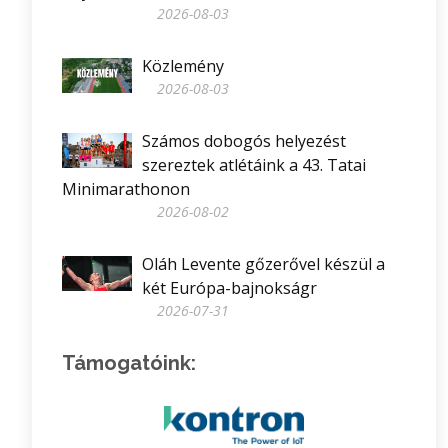
2026-08-03
Közlemény
2026-08-03
Számos dobogós helyezést
szereztek atlétáink a 43. Tatai
Minimarathonon
2026-08-02
Oláh Levente gőzerővel készül a
két Európa-bajnokságr
2026-07-31
Támogatóink: