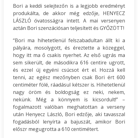
Bori a keddi selejtezőn is a legjobb eredményt
produkálta, de akkor még edzője, HENYECZ
LÁSZLÓ óvatosságra intett. A mai versenyen
aztán Bori szenzációsan teljesített és GYŐZÖTT!
“Bori ma hihetetlenül felszabadultan állt ki a
pályára, mosolygott, és éreztette a közeggel,
hogy itt ma ő csakis nyerhet. Az első ugrás ma
sem sikerült, de másodikra 616 centire ugrott,
és ezzel új egyéni csúcsot ért el. Hozzá kell
tenni, az egész mezőnyben csak Bori ért 600
centiméter fölé, ráadásul kétszer is. Hihetetlenül
nagy öröm és boldogság ez neki, nekem,
nekünk. Még a könnyem is kicsordult!” –
fogalmazott valóban meghatottan a verseny
után Henyecz László, Bori edzője, aki tavasszal
fogadásból lenyírta a bajuszát, amikor Bori
előszr megugrotta a 610 centimétert.