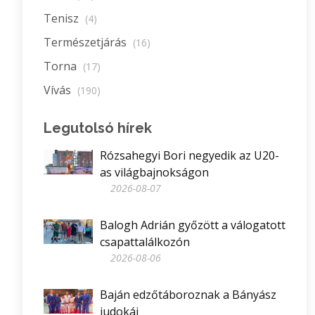
Tenisz
(4)
Természetjárás
(16)
Torna
(17)
Vívás
(190)
Legutolsó hírek
Rózsahegyi Bori negyedik az U20-
as világbajnokságon
2026-08-07
Balogh Adrián győzött a válogatott
csapattalálkozón
2026-08-06
Baján edzőtáboroznak a Bányász
judokái