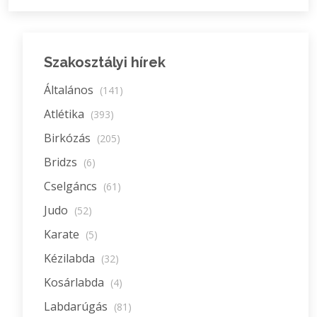
Szakosztályi hírek
Általános
(141)
Atlétika
(393)
Birkózás
(205)
Bridzs
(6)
Cselgáncs
(61)
Judo
(52)
Karate
(5)
Kézilabda
(32)
Kosárlabda
(4)
Labdarúgás
(81)