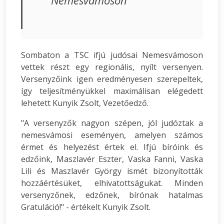
Nemesvámoson
Sombaton a TSC ifjú judósai Nemesvámoson
vettek részt egy regionális, nyílt versenyen.
Versenyzőink igen eredményesen szerepeltek,
így teljesítményükkel maximálisan elégedett
lehetett Kunyik Zsolt, Vezetőedző.
"A versenyzők nagyon szépen, jól judóztak a
nemesvámosi eseményen, amelyen számos
érmet és helyezést értek el. Ifjú bíróink és
edzőink, Maszlavér Eszter, Vaska Fanni, Vaska
Lili és Maszlavér György ismét bizonyították
hozzáértésüket, elhivatottságukat. Minden
versenyzőnek, edzőnek, bírónak hatalmas
Gratuláció!" - értékelt Kunyik Zsolt.