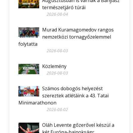
Augusztusban is várnak a Bányász
természetjáró túrái
2026-08-04
Murad Kuramagomedov rangos
nemzetközi tornagyőzelemmel
folytatta
2026-08-03
Közlemény
2026-08-03
Számos dobogós helyezést
szereztek atlétáink a 43. Tatai
Minimarathonon
2026-08-02
Oláh Levente gőzerővel készül a
két Európa-bajnokságr