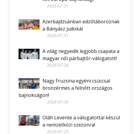
2026-07-31
Azerbajdzsánban edzőtáboroznak
a Bányász judokái
2026-07-31
A világ negyedik legjobb csapata a
magyar női párbajtőr-válogatott!
2026-07-28
Nagy Fruzsina egyéni csúccsal
bronzérmes a felnőtt országos
bajnokságon!
2026-07-26
Oláh Levente a válogatottal készül
a nemzetközi szezonra!
2026-07-25