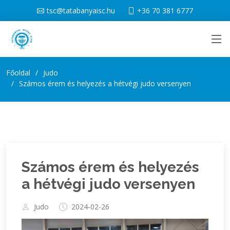
tsc@tatabanyaisc.hu
+36 70 381 6777
Főoldal
Judo
Számos érem és helyezés a hétvégi judo versenyen
Számos érem és helyezés
a hétvégi judo versenyen
Judo
2024-02-26