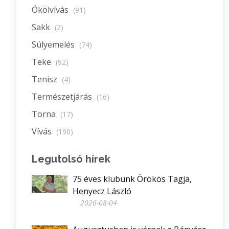
Ökölvívás
(91)
Sakk
(2)
Súlyemelés
(74)
Teke
(92)
Tenisz
(4)
Természetjárás
(16)
Torna
(17)
Vívás
(190)
Legutolsó hírek
75 éves klubunk Örökös Tagja,
Henyecz László
2026-08-04