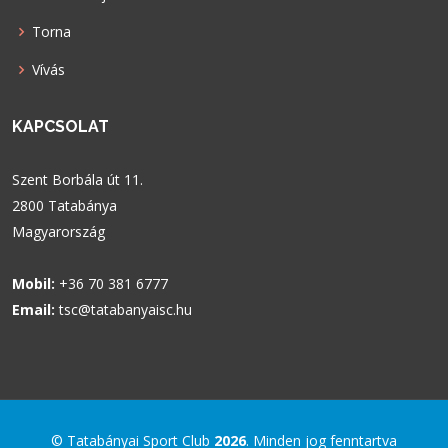
Torna
Vívás
KAPCSOLAT
Szent Borbála út 11.
2800 Tatabánya
Magyarország
Mobil:
+36 70 381 6777
Email:
tsc@tatabanyaisc.hu
© Tatabányai Sport Club
2026
. Minden jog fenntartva