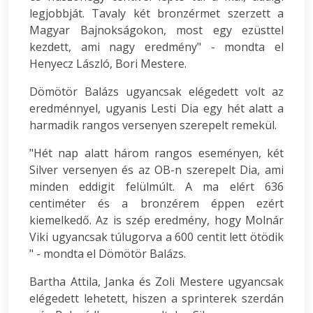
legjobbját. Tavaly két bronzérmet szerzett a
Magyar Bajnokságokon, most egy ezüsttel
kezdett, ami nagy eredmény" - mondta el
Henyecz László, Bori Mestere.
Dömötör Balázs ugyancsak elégedett volt az
eredménnyel, ugyanis Lesti Dia egy hét alatt a
harmadik rangos versenyen szerepelt remekül.
"Hét nap alatt három rangos eseményen, két
Silver versenyen és az OB-n szerepelt Dia, ami
minden eddigit felülmúlt. A ma elért 636
centiméter és a bronzérem éppen ezért
kiemelkedő. Az is szép eredmény, hogy Molnár
Viki ugyancsak túlugorva a 600 centit lett ötödik
" - mondta el Dömötör Balázs.
Bartha Attila, Janka és Zoli Mestere ugyancsak
elégedett lehetett, hiszen a sprinterek szerdán