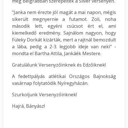
még Belgrádban szerepeltek a Silver versenyen.
"Janka nem érezte jól magát a mai napon, mégis
sikerült megnyernie a futamot. Zoli, noha
második lett, egyéni csúcsot ért el, ami
kiemelkedő eredmény. Sajnálom nagyon, hogy
Füleky Dorkát kizárták, mert a rajtnál bemozdult
a lába, pedig a 2-3. legjobb ideje van neki" -
mondta el Bartha Attila, Jankáék Mestere.
Gratulálunk Versenyzőinknek és Edzőiknek!
A fedettpályás atlétikai Országos Bajnokság
vasárnap folytatódik Nyíregyházán.
Szurkoljunk Versenyzőinknek!
Hajrá, Bányász!