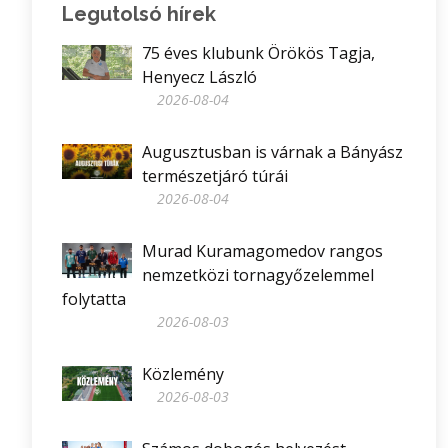
Legutolsó hírek
75 éves klubunk Örökös Tagja,
Henyecz László
2026-08-04
Augusztusban is várnak a Bányász
természetjáró túrái
2026-08-04
Murad Kuramagomedov rangos
nemzetközi tornagyőzelemmel
folytatta
2026-08-03
Közlemény
2026-08-03