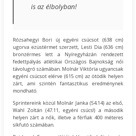
is az élbolyban!
Rózsahegyi Bori új egyéni csúcsot (638 cm)
ugorva ezüstérmet szerzett, Lesti Dia (636 cm)
bronzérmes lett a Nyíregyházán rendezett
fedettpályás atlétikai Országos Bajnokság női
távolugró számában. Molnár Viktória ugyancsak
egyéni csúcsot elérve (615 cm) az ötödik helyen
zárt, ami szintén fantasztikus eredménynek
mondható.
Sprintereink közül Molnár Janka (54.14) az első,
Wahl Zoltán (47.11, egyéni csúcs!) a második
helyen zárt a nők, illetve a férfiak 400 méteres
síkfutó számában.