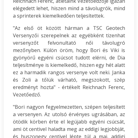
Reichnach Ferenc, atlétáink Vezetőedzője igazán
elégedett lehet, hiszen mind a távolugrók, mind
a sprinterek kiemelkedően teljesítettek.
"Az első öt között hárman a TSC Geotech
Versenyzői szerepelnek az egyébként tizenhat
versenyzőt felvonultató női távolugró
mezőnyben. Külön öröm, hogy Bori és Viki is
gyönyörű egyéni csúcsot tudott elérni, de Dia
teljesítménye is kiemelkedő, hiszen egy hét alatt
ez a harmadik rangos versenye volt neki. Janka
és Zoli a tőlük várható, megszokott, szép
eredményt hozta" - értékelt Reichnach Ferenc,
Vezetőedző.
"Bori nagyon fegyelmezetten, szépen teljesített
a versenyen. Az utolsó érvényes ugrásában, az
ötödik körben érte el legújabb egyéni csúcsát,
ami öt centivel haladta meg az eddigi legjobbját,
és huszonegy centivel lépte túl a mai, addigi