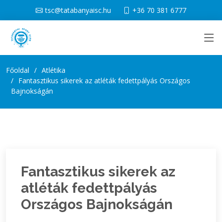
tsc@tatabanyaisc.hu
+36 70 381 6777
Főoldal
Atlétika
Fantasztikus sikerek az atléták fedettpályás Országos
Bajnokságán
Fantasztikus sikerek az
atléták fedettpályás
Országos Bajnokságán