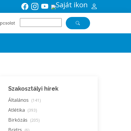
pcsolat
Szakosztályi hírek
Általános
(141)
Atlétika
(393)
Birkózás
(205)
Bridzs
(6)