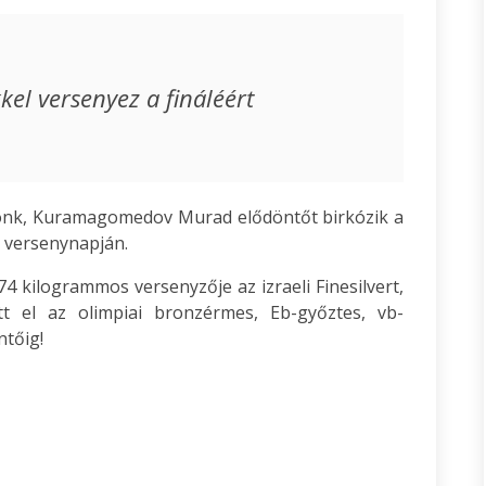
kel versenyez a fináléért
zónk, Kuramagomedov Murad elődöntőt birkózik a
 versenynapján.
 kilogrammos versenyzője az izraeli Finesilvert,
tt el az olimpiai bronzérmes, Eb-győztes, vb-
ntőig!