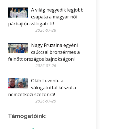
A világ negyedik legjobb
csapata a magyar női
párbajtőr-válogatott!
2026-07-28
Nagy Fruzsina egyéni
csúccsal bronzérmes a
felnőtt országos bajnokságon!
2026-07-26
Oláh Levente a
válogatottal készül a
nemzetközi szezonra!
2026-07-25
Támogatóink: