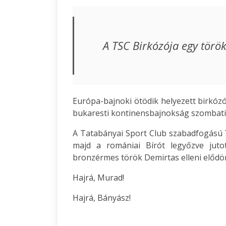
A TSC Birkózója egy török
Európa-bajnoki ötödik helyezett birkó
bukaresti kontinensbajnokság szombati
A Tatabányai Sport Club szabadfogású 74
majd a romániai Bírót legyőzve juto
bronzérmes török Demirtas elleni elődö
Hajrá, Murad!
Hajrá, Bányász!