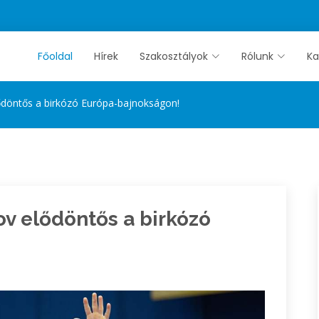
Főoldal
Hírek
Szakosztályok
Rólunk
Ka
öntős a birkózó Európa-bajnokságon!
 elődöntős a birkózó