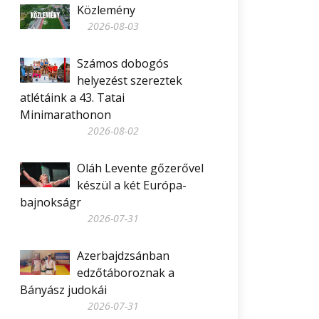
Közlemény
2026-08-03
Számos dobogós
helyezést szereztek
atlétáink a 43. Tatai
Minimarathonon
2026-08-02
Oláh Levente gőzerővel
készül a két Európa-
bajnokságr
2026-07-31
Azerbajdzsánban
edzőtáboroznak a
Bányász judokái
2026-07-31