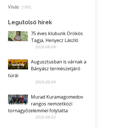
Vívás
(190)
Legutolsó hírek
75 éves klubunk Örökös
Tagja, Henyecz László
2026-08-04
Augusztusban is várnak a
Bányász természetjáró
túrái
2026-08-04
Murad Kuramagomedov
rangos nemzetközi
tornagyőzelemmel folytatta
2026-08-03