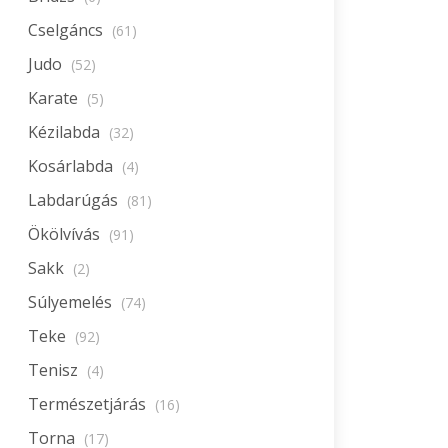
Cselgáncs
(61)
Judo
(52)
Karate
(5)
Kézilabda
(32)
Kosárlabda
(4)
Labdarúgás
(81)
Ökölvívás
(91)
Sakk
(2)
Súlyemelés
(74)
Teke
(92)
Tenisz
(4)
Természetjárás
(16)
Torna
(17)