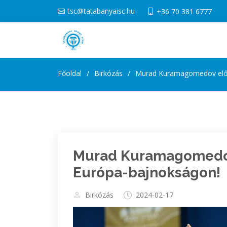
tsc@tatabanyaisc.hu
+36 70 381 6777
Főoldal
Birkózás
Murad Kuramagomedov előd
Murad Kuramagomedov
Európa-bajnokságon!
Birkózás
2024-02-17