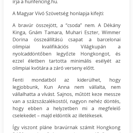
írja a hunfencing.hu.
A Magyar Vívó Szövetség honlapja kifejti:
A bravúr összejött, a “csoda” nem. A Dékány
Kinga, Gnám Tamara, Muhari Eszter, Wimmer
Dorina összeállítású csapat a barcelonai
olimpiai kvalifikációs Világkupán a
nyolcaddöntőben legyőzte Hongkongot, és
ezzel életben tartotta minimális esélyét az
olimpiai kvótára a záró verseny előtt.
Fenti mondatból az kiderülhet, hogy
legjobbunk, Kun Anna nem vállalta, nem
vállalhatta a vívást. Sajnos, műtött keze messze
van a százszázalékostól, nagyon nehéz döntés,
hogy ebben a helyzetben mi a megfelelő
cselekedet – majd eldöntik az illetékesek.
Így viszont pláne bravúrnak számít Hongkong