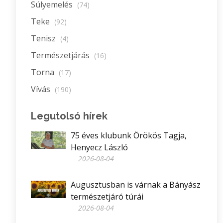
Súlyemelés
(74)
Teke
(92)
Tenisz
(4)
Természetjárás
(16)
Torna
(17)
Vívás
(190)
Legutolsó hírek
75 éves klubunk Örökös Tagja,
Henyecz László
2026-08-04
Augusztusban is várnak a Bányász
természetjáró túrái
2026-08-04