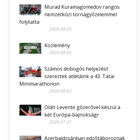
Murad Kuramagomedov rangos
nemzetközi tornagyőzelemmel
folytatta
2026-08-03
Közlemény
2026-08-03
Számos dobogós helyezést
szereztek atlétáink a 43. Tatai
Minimarathonon
2026-08-02
Oláh Levente gőzerővel készül a
két Európa-bajnokságr
2026-07-31
Azerbajdzsánban edzőtáboroznak