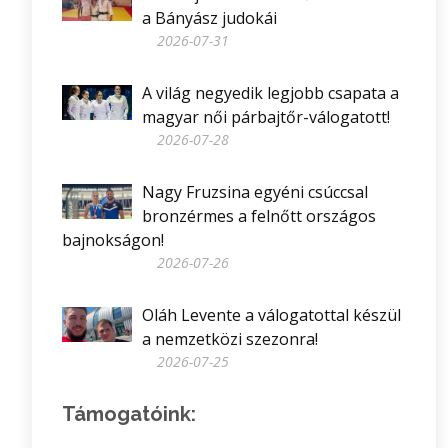
a Bányász judokái
2026-07-31
A világ negyedik legjobb csapata a
magyar női párbajtőr-válogatott!
2026-07-28
Nagy Fruzsina egyéni csúccsal
bronzérmes a felnőtt országos
bajnokságon!
2026-07-26
Oláh Levente a válogatottal készül
a nemzetközi szezonra!
2026-07-25
Támogatóink: