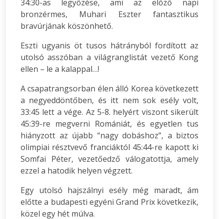
34:30-as legyőzése, ami az előző napi
bronzérmes, Muhari Eszter fantasztikus
bravúrjának köszönhető.
Eszti ugyanis öt tusos hátrányból fordított az
utolsó asszóban a világranglistát vezető Kong
ellen – le a kalappal…!
A csapatrangsorban élen álló Korea következett
a negyeddöntőben, és itt nem sok esély volt,
33:45 lett a vége. Az 5-8. helyért viszont sikerült
45:39-re megverni Romániát, és egyetlen tus
hiányzott az újabb “nagy dobáshoz”, a biztos
olimpiai résztvevő franciáktól 45:44-re kapott ki
Somfai Péter, vezetőedző válogatottja, amely
ezzel a hatodik helyen végzett.
Egy utolsó hajszálnyi esély még maradt, ám
előtte a budapesti egyéni Grand Prix következik,
közel egy hét múlva.