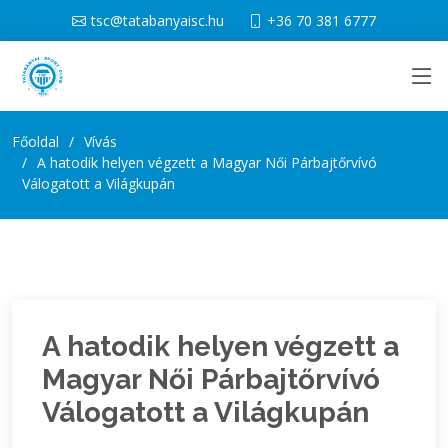
tsc@tatabanyaisc.hu
+36 70 381 6777
Főoldal
Vívás
A hatodik helyen végzett a Magyar Női Párbajtőrvívó
Válogatott a Világkupán
A hatodik helyen végzett a
Magyar Női Párbajtőrvívó
Válogatott a Világkupán