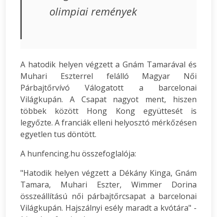
olimpiai remények
A hatodik helyen végzett a Gnám Tamarával és
Muhari Eszterrel felálló Magyar Női
Párbajtőrvívó Válogatott a barcelonai
Világkupán. A Csapat nagyot ment, hiszen
többek között Hong Kong együttesét is
legyőzte. A franciák elleni helyosztó mérkőzésen
egyetlen tus döntött.
A hunfencing.hu összefoglalója:
"Hatodik helyen végzett a Dékány Kinga, Gnám
Tamara, Muhari Eszter, Wimmer Dorina
összeállítású női párbajtőrcsapat a barcelonai
Világkupán. Hajszálnyi esély maradt a kvótára" -