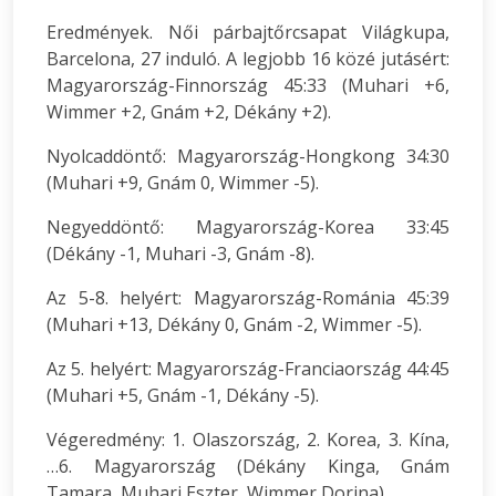
Eredmények. Női párbajtőrcsapat Világkupa,
Barcelona, 27 induló. A legjobb 16 közé jutásért:
Magyarország-Finnország 45:33 (Muhari +6,
Wimmer +2, Gnám +2, Dékány +2).
Nyolcaddöntő: Magyarország-Hongkong 34:30
(Muhari +9, Gnám 0, Wimmer -5).
Negyeddöntő: Magyarország-Korea 33:45
(Dékány -1, Muhari -3, Gnám -8).
Az 5-8. helyért: Magyarország-Románia 45:39
(Muhari +13, Dékány 0, Gnám -2, Wimmer -5).
Az 5. helyért: Magyarország-Franciaország 44:45
(Muhari +5, Gnám -1, Dékány -5).
Végeredmény: 1. Olaszország, 2. Korea, 3. Kína,
…6. Magyarország (Dékány Kinga, Gnám
Tamara, Muhari Eszter, Wimmer Dorina).