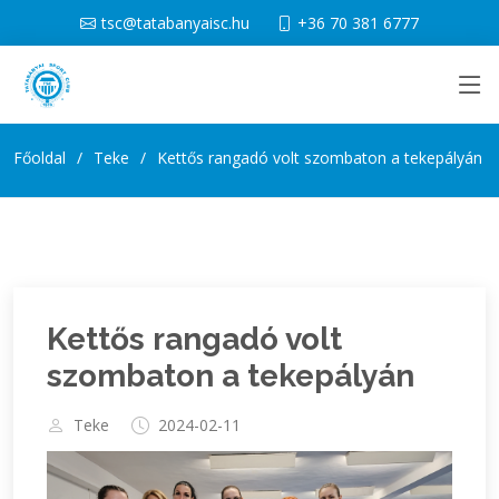
tsc@tatabanyaisc.hu
+36 70 381 6777
Főoldal
Teke
Kettős rangadó volt szombaton a tekepályán
Kettős rangadó volt
szombaton a tekepályán
Teke
2024-02-11