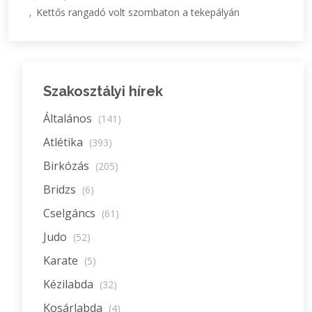
Kettős rangadó volt szombaton a tekepályán
Szakosztályi hírek
Általános
(141)
Atlétika
(393)
Birkózás
(205)
Bridzs
(6)
Cselgáncs
(61)
Judo
(52)
Karate
(5)
Kézilabda
(32)
Kosárlabda
(4)