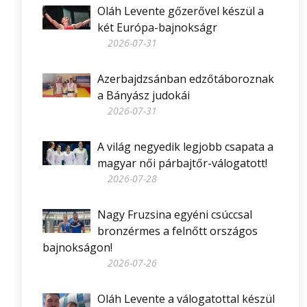
Oláh Levente gőzerővel készül a
két Európa-bajnokságr
2026-07-31
Azerbajdzsánban edzőtáboroznak
a Bányász judokái
2026-07-31
A világ negyedik legjobb csapata a
magyar női párbajtőr-válogatott!
2026-07-28
Nagy Fruzsina egyéni csúccsal
bronzérmes a felnőtt országos
bajnokságon!
2026-07-26
Oláh Levente a válogatottal készül