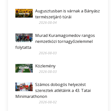
Augusztusban is várnak a Bányász
természetjáró túrái
2026-08-04
Murad Kuramagomedov rangos
nemzetközi tornagyőzelemmel
folytatta
2026-08-03
Közlemény
2026-08-03
Számos dobogós helyezést
szereztek atlétáink a 43. Tatai
Minimarathonon
2026-08-02