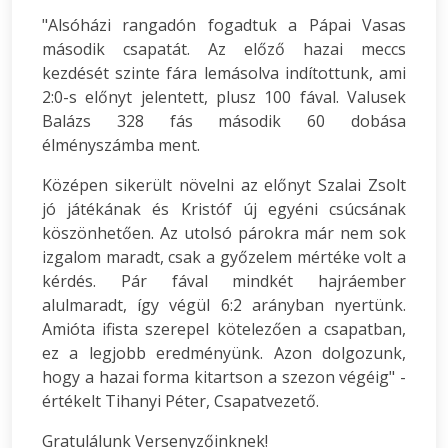
"Alsóházi rangadón fogadtuk a Pápai Vasas
második csapatát. Az előző hazai meccs
kezdését szinte fára lemásolva indítottunk, ami
2:0-s előnyt jelentett, plusz 100 fával. Valusek
Balázs 328 fás második 60 dobása
élményszámba ment.
Középen sikerült növelni az előnyt Szalai Zsolt
jó játékának és Kristóf új egyéni csúcsának
köszönhetően. Az utolsó párokra már nem sok
izgalom maradt, csak a győzelem mértéke volt a
kérdés. Pár fával mindkét hajráember
alulmaradt, így végül 6:2 arányban nyertünk.
Amióta ifista szerepel kötelezően a csapatban,
ez a legjobb eredményünk. Azon dolgozunk,
hogy a hazai forma kitartson a szezon végéig" -
értékelt Tihanyi Péter, Csapatvezető.
Gratulálunk Versenyzőinknek!