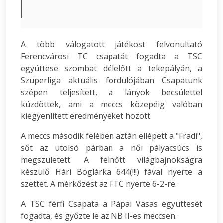
A több válogatott játékost felvonultató
Ferencvárosi TC csapatát fogadta a TSC
együttese szombat délelőtt a tekepályán, a
Szuperliga aktuális fordulójában Csapatunk
szépen teljesített, a lányok becsülettel
küzdöttek, ami a meccs közepéig valóban
kiegyenlített eredményeket hozott.
A meccs második felében aztán ellépett a "Fradi",
sőt az utolsó párban a női pályacsúcs is
megszületett. A felnőtt világbajnokságra
készülő Hári Boglárka 644(!!!) fával nyerte a
szettet. A mérkőzést az FTC nyerte 6-2-re.
A TSC férfi Csapata a Pápai Vasas együttesét
fogadta, és győzte le az NB II-es meccsen.