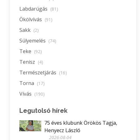
Labdarúgás
(81)
Ökölvívás
(91)
Sakk
(2)
Súlyemelés
(74)
Teke
(92)
Tenisz
(4)
Természetjárás
(16)
Torna
(17)
Vívás
(190)
Legutolsó hírek
75 éves klubunk Örökös Tagja,
Henyecz László
2026-08-04