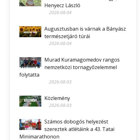
Henyecz László
2026-08-04
Augusztusban is várnak a Bányász
természetjáró túrái
2026-08-04
Murad Kuramagomedov rangos
nemzetközi tornagyőzelemmel
folytatta
2026-08-03
Közlemény
2026-08-03
Számos dobogós helyezést
szereztek atlétáink a 43. Tatai
Minimarathonon