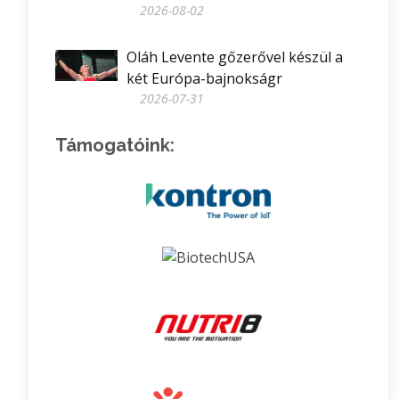
2026-08-02
Oláh Levente gőzerővel készül a
két Európa-bajnokságr
2026-07-31
Támogatóink: