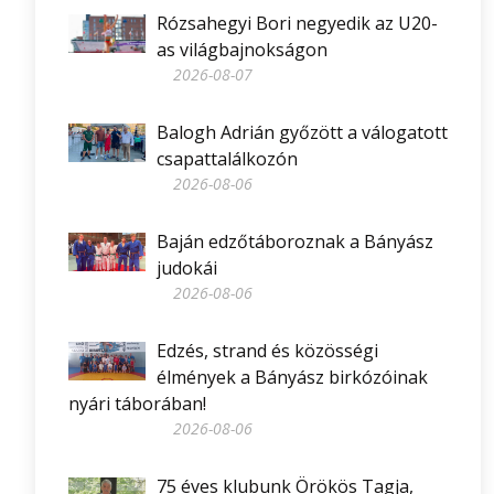
Rózsahegyi Bori negyedik az U20-
as világbajnokságon
2026-08-07
Balogh Adrián győzött a válogatott
csapattalálkozón
2026-08-06
Baján edzőtáboroznak a Bányász
judokái
2026-08-06
Edzés, strand és közösségi
élmények a Bányász birkózóinak
nyári táborában!
2026-08-06
75 éves klubunk Örökös Tagja,