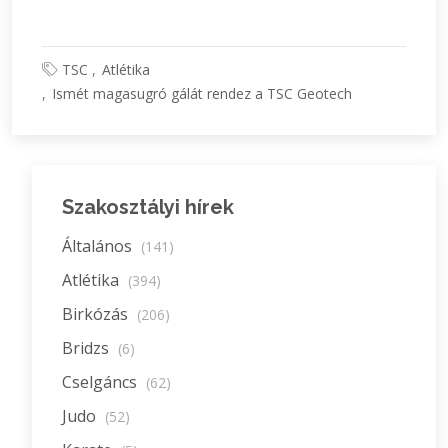
TSC
Atlétika
Ismét magasugró gálát rendez a TSC Geotech
Szakosztályi hírek
Általános
(141)
Atlétika
(394)
Birkózás
(206)
Bridzs
(6)
Cselgáncs
(62)
Judo
(52)