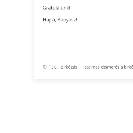
Gratulálunk!
Hajrá, Bányász!
TSC
Birkózás
Hatalmas elismerés a birk