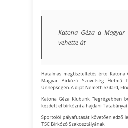
Katona Géza a Magyar B
vehette át
Hatalmas megtiszteltetés érte Katona
Magyar Birkózó Szövetség Életmű D
Ünnepségén. A díjat Németh Szilárd, Elnö
Katona Géza Klubunk "legrégebben be
kezdett el birkózni a hajdani Tatabánya
Sportolói pályafutását követően edző le
TSC Birkózó Szakosztályának.