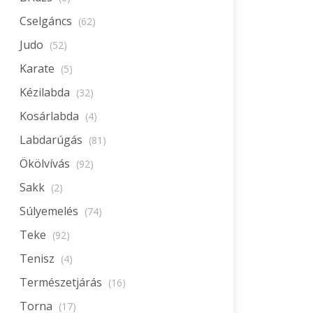
Cselgáncs
(62)
Judo
(52)
Karate
(5)
Kézilabda
(32)
Kosárlabda
(4)
Labdarúgás
(81)
Ökölvívás
(92)
Sakk
(2)
Súlyemelés
(74)
Teke
(92)
Tenisz
(4)
Természetjárás
(16)
Torna
(17)