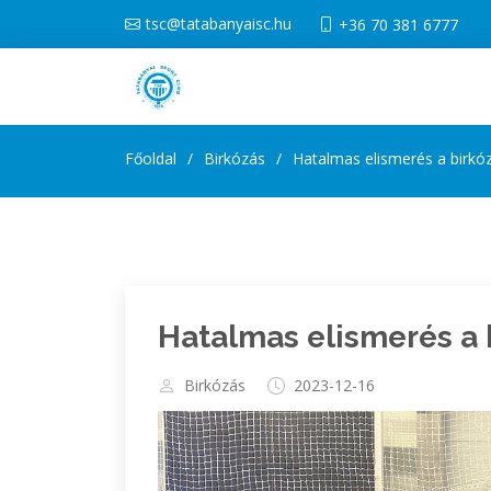
tsc@tatabanyaisc.hu
+36 70 381 6777
Főoldal
Birkózás
Hatalmas elismerés a birkó
Hatalmas elismerés a 
Birkózás
2023-12-16