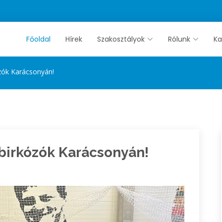
Főoldal
Hírek
Szakosztályok
Rólunk
Ka
zók Karácsonyán!
birkózók Karácsonyán!