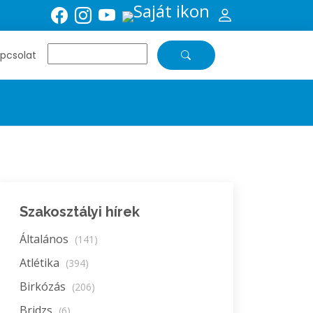
pcsolat
Szakosztályi hírek
Általános
(141)
Atlétika
(394)
Birkózás
(206)
Bridzs
(6)