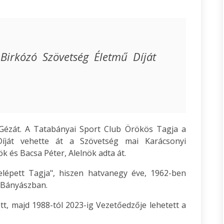
irkózó Szövetség Életmű Díját
 Gézát. A Tatabányai Sport Club Örökös Tagja a
íját vehette át a Szövetség mai Karácsonyi
k és Bacsa Péter, Alelnök adta át.
lépett Tagja", hiszen hatvanegy éve, 1962-ben
i Bányászban.
tt, majd 1988-tól 2023-ig Vezetőedzője lehetett a