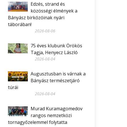
Edzés, strand és
közösségi élmények a
Bányász birkózóinak nyári
táborában!
2026-08-06
75 éves klubunk Örökös
Tagja, Henyecz László
2026-08-04
Augusztusban is várnak a
Bányász természetjáró
túrái
2026-08-04
Murad Kuramagomedov
rangos nemzetközi
tornagyőzelemmel folytatta