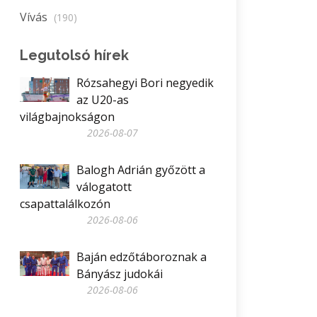
Vívás
(190)
Legutolsó hírek
Rózsahegyi Bori negyedik
az U20-as
világbajnokságon
2026-08-07
Balogh Adrián győzött a
válogatott
csapattalálkozón
2026-08-06
Baján edzőtáboroznak a
Bányász judokái
2026-08-06