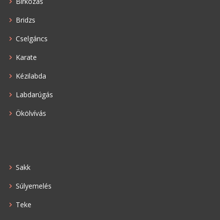
Birkózás
Bridzs
Cselgáncs
Karate
Kézilabda
Labdarúgás
Ökölvívás
Sakk
Súlyemelés
Teke