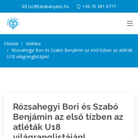
tsc@tatabanyaisc.hu
+36 70 381 6777
Főoldal
Atlétika
Rózsahegyi Bori és Szabó Benjámin az első tízben az atléták
U18 világranglistáján!
Rózsahegyi Bori és Szabó
Benjámin az első tízben az
atléták U18
világranglistáján!