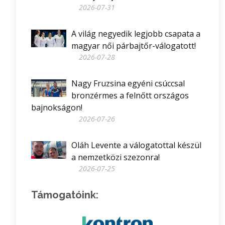
2026-07-31
A világ negyedik legjobb csapata a
magyar női párbajtőr-válogatott!
2026-07-28
Nagy Fruzsina egyéni csúccsal
bronzérmes a felnőtt országos
bajnokságon!
2026-07-26
Oláh Levente a válogatottal készül
a nemzetközi szezonra!
2026-07-25
Támogatóink: