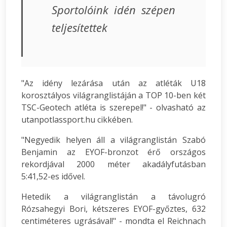
Sportolóink idén szépen
teljesítettek
"Az idény lezárása után az atléták U18
korosztályos világranglistáján a TOP 10-ben két
TSC-Geotech atléta is szerepel!" - olvasható az
utanpotlassport.hu cikkében.
"Negyedik helyen áll a világranglistán Szabó
Benjamin az EYOF-bronzot érő országos
rekordjával 2000 méter akadályfutásban
5:41,52-es idővel.
Hetedik a világranglistán a távolugró
Rózsahegyi Bori, kétszeres EYOF-győztes, 632
centiméteres ugrásával!" - mondta el Reichnach