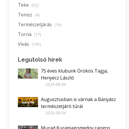
Teke
(92)
Tenisz
(4)
Természetjárás
(16)
Torna
(17)
Vívás
(190)
Legutolsó hírek
75 éves klubunk Örökös Tagja,
Henyecz László
2026-08-04
Augusztusban is várnak a Bányász
természetjáró túrái
2026-08-04
Murad Kuramagomedov rangos