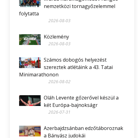
nemzetközi tornagyőzelemmel
folytatta
2026-08-03
Közlemény
2026-08-03
Számos dobogós helyezést
szereztek atlétáink a 43. Tatai
Minimarathonon
2026-08-02
Oláh Levente gőzerővel készül a
két Európa-bajnokságr
2026-07-31
Azerbajdzsánban edzőtáboroznak
a Bányász judokái