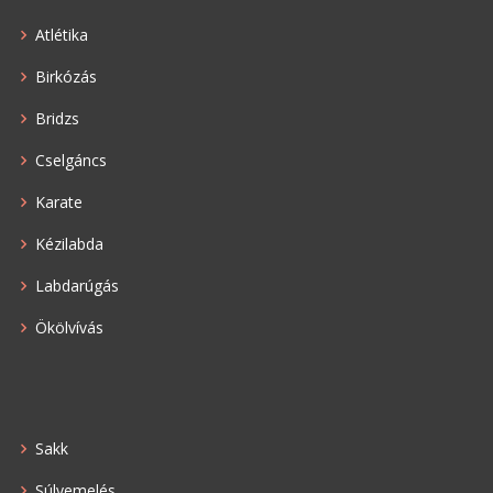
Atlétika
Birkózás
Bridzs
Cselgáncs
Karate
Kézilabda
Labdarúgás
Ökölvívás
Sakk
Súlyemelés