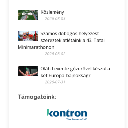
Közlemény
2026-08-03
Számos dobogós helyezést
szereztek atlétáink a 43. Tatai
Minimarathonon
2026-08-02
Oláh Levente gőzerővel készül a
két Európa-bajnokságr
2026-07-31
Támogatóink: