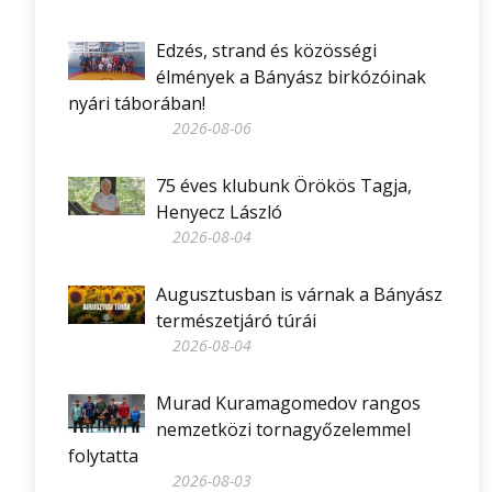
Edzés, strand és közösségi
élmények a Bányász birkózóinak
nyári táborában!
2026-08-06
75 éves klubunk Örökös Tagja,
Henyecz László
2026-08-04
Augusztusban is várnak a Bányász
természetjáró túrái
2026-08-04
Murad Kuramagomedov rangos
nemzetközi tornagyőzelemmel
folytatta
2026-08-03