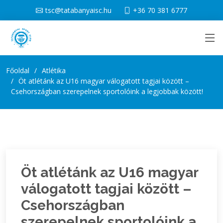
tsc@tatabanyaisc.hu
+36 70 381 6777
Főoldal
Atlétika
Öt atlétánk az U16 magyar válogatott tagjai között –
Csehországban szerepelnek sportolóink a legjobbak között!
Öt atlétánk az U16 magyar
válogatott tagjai között –
Csehországban
szerepelnek sportolóink a