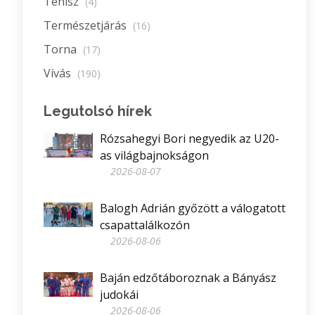
Tenisz
(4)
Természetjárás
(16)
Torna
(17)
Vívás
(190)
Legutolsó hírek
Rózsahegyi Bori negyedik az U20-
as világbajnokságon
2026-08-07
Balogh Adrián győzött a válogatott
csapattalálkozón
2026-08-06
Baján edzőtáboroznak a Bányász
judokái
2026-08-06