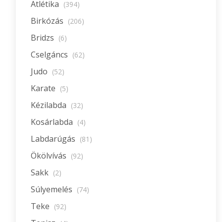
Atlétika
(394)
Birkózás
(206)
Bridzs
(6)
Cselgáncs
(62)
Judo
(52)
Karate
(5)
Kézilabda
(32)
Kosárlabda
(4)
Labdarúgás
(81)
Ökölvívás
(92)
Sakk
(2)
Súlyemelés
(74)
Teke
(92)