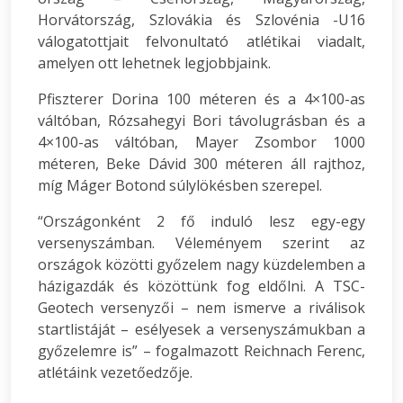
Horvátország, Szlovákia és Szlovénia -U16
válogatottjait felvonultató atlétikai viadalt,
amelyen ott lehetnek legjobbjaink.
Pfiszterer Dorina 100 méteren és a 4×100-as
váltóban, Rózsahegyi Bori távolugrásban és a
4×100-as váltóban, Mayer Zsombor 1000
méteren, Beke Dávid 300 méteren áll rajthoz,
míg Máger Botond súlylökésben szerepel.
“Országonként 2 fő induló lesz egy-egy
versenyszámban. Véleményem szerint az
országok közötti győzelem nagy küzdelemben a
házigazdák és közöttünk fog eldőlni. A TSC-
Geotech versenyzői – nem ismerve a riválisok
startlistáját – esélyesek a versenyszámukban a
győzelemre is” – fogalmazott Reichnach Ferenc,
atlétáink vezetőedzője.