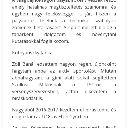
A világbajnokságon pályabíróként veszek részt,
amely hatalmas megtiszteltetés számomra, és
egyben nagy felelősséggel is jár, hiszen a
pályabírók felelnek a technikai szabályok
zömének betartásáért. A sport mellett biológia
tanárként dolgozom és növénytani
kutatásokkal foglalkozom.
Kutnyánszky Janka:
Zoli Bánál edzettem nagyon régen, újoncként
hagytam abba az aktív sportolást. Miután
abbahagytam, a gimi alatt sokat segítettem
Szöllősi Miklósnak a TSC-nél a
versenyszervezésben, aztán elkezdtem a
bíráskodást is.
Nagyjából 2016-2017 kezdtem el bíráskodni, és
dolgoztam az U18-as Eb-n Győrben.