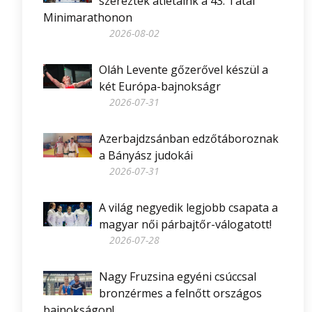
szereztek atlétáink a 43. Tatai
Minimarathonon
2026-08-02
Oláh Levente gőzerővel készül a
két Európa-bajnokságr
2026-07-31
Azerbajdzsánban edzőtáboroznak
a Bányász judokái
2026-07-31
A világ negyedik legjobb csapata a
magyar női párbajtőr-válogatott!
2026-07-28
Nagy Fruzsina egyéni csúccsal
bronzérmes a felnőtt országos
bajnokságon!