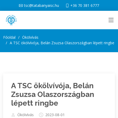
tsc@tatabanyaisc.hu
+36 70 381 6777
Főoldal
Ökölvívás
A TSC ökölvívója, Belán Zsuzsa Olaszországban lépett ringbe
A TSC ökölvívója, Belán
Zsuzsa Olaszországban
lépett ringbe
Ökölvívás
2023-08-01