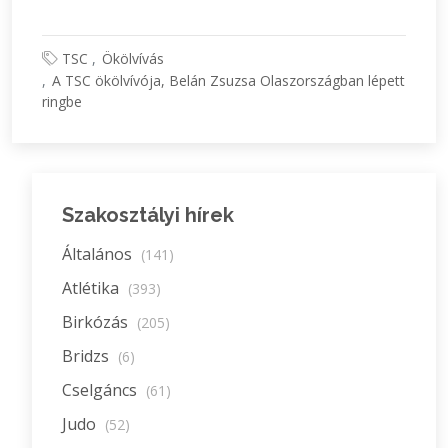
TSC
Ökölvívás
A TSC ökölvívója, Belán Zsuzsa Olaszországban lépett
ringbe
Szakosztályi hírek
Általános
(141)
Atlétika
(393)
Birkózás
(205)
Bridzs
(6)
Cselgáncs
(61)
Judo
(52)