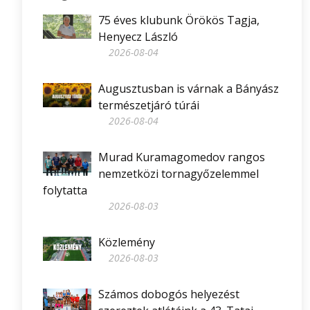
75 éves klubunk Örökös Tagja,
Henyecz László
2026-08-04
Augusztusban is várnak a Bányász
természetjáró túrái
2026-08-04
Murad Kuramagomedov rangos
nemzetközi tornagyőzelemmel
folytatta
2026-08-03
Közlemény
2026-08-03
Számos dobogós helyezést