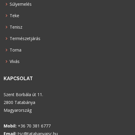
Súlyemelés
Teke
Tenisz
Természetjárás
Torna
Vívás
KAPCSOLAT
Szent Borbála út 11.
2800 Tatabánya
Magyarország
Mobil:
+36 70 381 6777
Email:
tsc@tatabanyaisc.hu