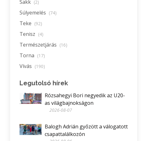
Sakk
(2)
Súlyemelés
(74)
Teke
(92)
Tenisz
(4)
Természetjárás
(16)
Torna
(17)
Vívás
(190)
Legutolsó hírek
Rózsahegyi Bori negyedik az U20-
as világbajnokságon
2026-08-07
Balogh Adrián győzött a válogatott
csapattalálkozón