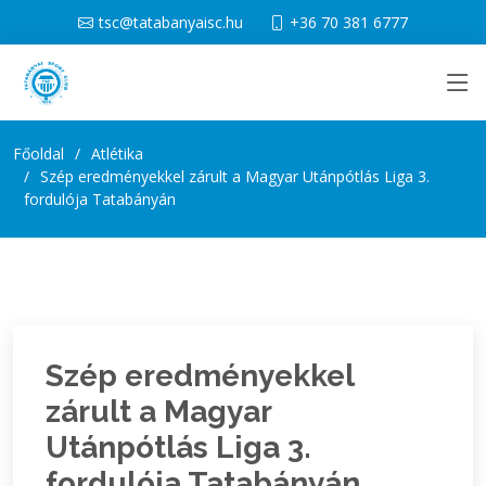
tsc@tatabanyaisc.hu
+36 70 381 6777
Főoldal
Atlétika
Szép eredményekkel zárult a Magyar Utánpótlás Liga 3.
fordulója Tatabányán
Szép eredményekkel
zárult a Magyar
Utánpótlás Liga 3.
fordulója Tatabányán