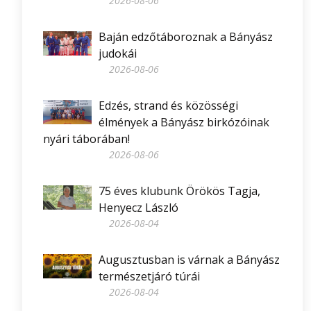
2026-08-06
Baján edzőtáboroznak a Bányász
judokái
2026-08-06
Edzés, strand és közösségi
élmények a Bányász birkózóinak
nyári táborában!
2026-08-06
75 éves klubunk Örökös Tagja,
Henyecz László
2026-08-04
Augusztusban is várnak a Bányász
természetjáró túrái
2026-08-04