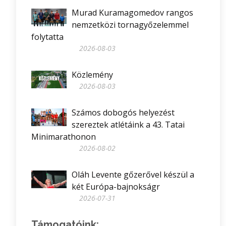
Murad Kuramagomedov rangos
nemzetközi tornagyőzelemmel
folytatta
2026-08-03
Közlemény
2026-08-03
Számos dobogós helyezést
szereztek atlétáink a 43. Tatai
Minimarathonon
2026-08-02
Oláh Levente gőzerővel készül a
két Európa-bajnokságr
2026-07-31
Támogatóink: