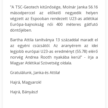
"A TSC-Geotech kitűnősége, Molnár Janka 56.16
másodperccel az előkelő negyedik helyen
végzett az Espooban rendezett U23-as atlétikai
Európa-bajnokság női 400 méteres gátfutó
döntőjében.
Bartha Attila tanítványa 13 századdal maradt el
az egyéni csúcsától. Az aranyérem az idei
legjobb európai U23-as eredményt (55.78) elérő
norvég Andrea Rooth nyakába kerül" - írja a
Magyar Atlétikai Szövetség oldala.
Gratulálunk, Janka és Attila!
Hajrá, Magyarok!
Hajrá, Bányász!