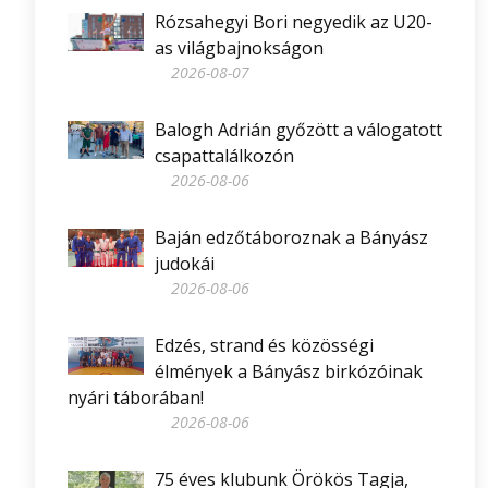
Rózsahegyi Bori negyedik az U20-
as világbajnokságon
2026-08-07
Balogh Adrián győzött a válogatott
csapattalálkozón
2026-08-06
Baján edzőtáboroznak a Bányász
judokái
2026-08-06
Edzés, strand és közösségi
élmények a Bányász birkózóinak
nyári táborában!
2026-08-06
75 éves klubunk Örökös Tagja,