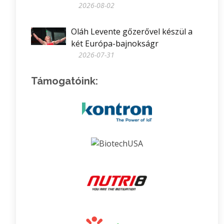
2026-08-02
Oláh Levente gőzerővel készül a
két Európa-bajnokságr
2026-07-31
Támogatóink: