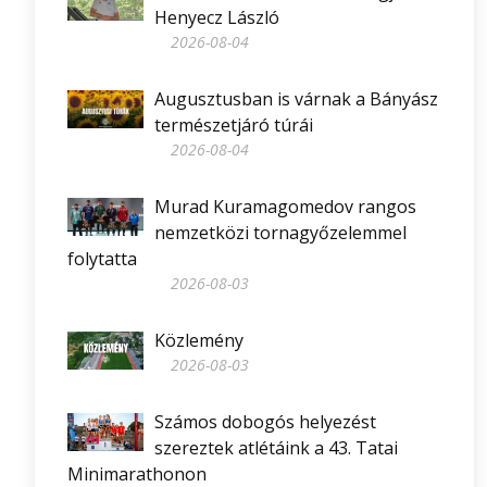
Henyecz László
2026-08-04
Augusztusban is várnak a Bányász
természetjáró túrái
2026-08-04
Murad Kuramagomedov rangos
nemzetközi tornagyőzelemmel
folytatta
2026-08-03
Közlemény
2026-08-03
Számos dobogós helyezést
szereztek atlétáink a 43. Tatai
Minimarathonon