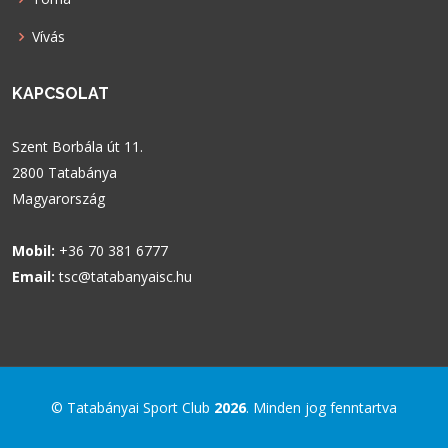
Vívás
KAPCSOLAT
Szent Borbála út 11.
2800 Tatabánya
Magyarország
Mobil:
+36 70 381 6777
Email:
tsc@tatabanyaisc.hu
© Tatabányai Sport Club
2026
. Minden jog fenntartva