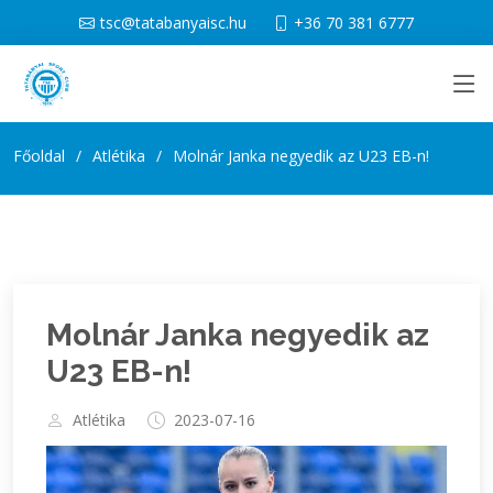
tsc@tatabanyaisc.hu
+36 70 381 6777
Főoldal
Atlétika
Molnár Janka negyedik az U23 EB-n!
Molnár Janka negyedik az
U23 EB-n!
Atlétika
2023-07-16