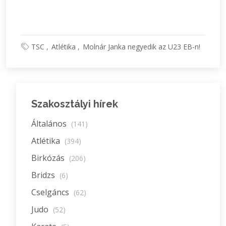
TSC
Atlétika
Molnár Janka negyedik az U23 EB-n!
Szakosztályi hírek
Általános
(141)
Atlétika
(394)
Birkózás
(206)
Bridzs
(6)
Cselgáncs
(62)
Judo
(52)