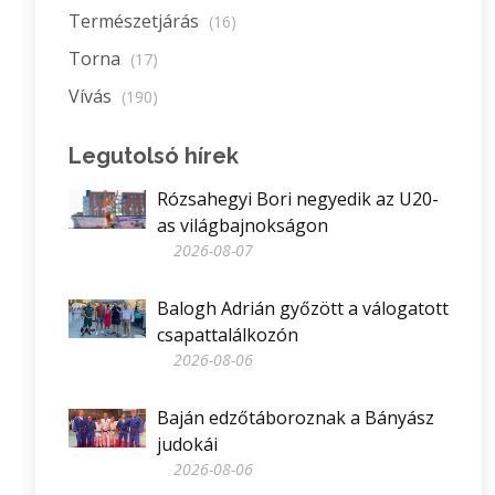
Természetjárás
(16)
Torna
(17)
Vívás
(190)
Legutolsó hírek
Rózsahegyi Bori negyedik az U20-
as világbajnokságon
2026-08-07
Balogh Adrián győzött a válogatott
csapattalálkozón
2026-08-06
Baján edzőtáboroznak a Bányász
judokái
2026-08-06