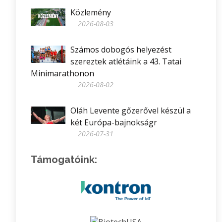
Közlemény
2026-08-03
Számos dobogós helyezést
szereztek atlétáink a 43. Tatai
Minimarathonon
2026-08-02
Oláh Levente gőzerővel készül a
két Európa-bajnokságr
2026-07-31
Támogatóink: