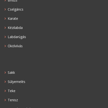
Bridzs
Cselgáncs
Karate
Kézilabda
Labdarúgás
Ökölvívás
Sakk
Súlyemelés
Teke
Tenisz