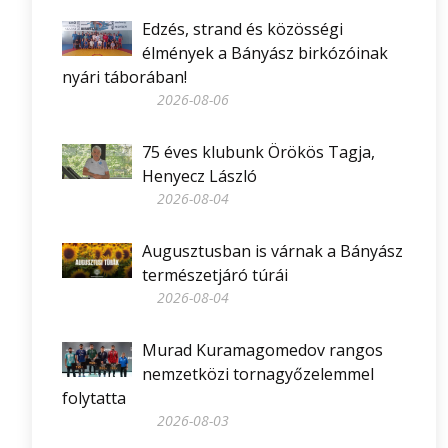
Edzés, strand és közösségi
élmények a Bányász birkózóinak
nyári táborában!
2026-08-06
75 éves klubunk Örökös Tagja,
Henyecz László
2026-08-04
Augusztusban is várnak a Bányász
természetjáró túrái
2026-08-04
Murad Kuramagomedov rangos
nemzetközi tornagyőzelemmel
folytatta
2026-08-03