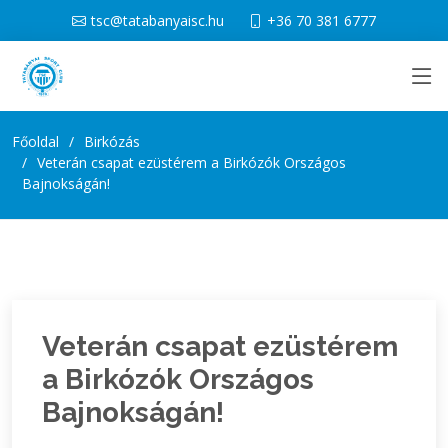
tsc@tatabanyaisc.hu
+36 70 381 6777
Főoldal
Birkózás
Veterán csapat ezüstérem a Birkózók Országos
Bajnokságán!
Veterán csapat ezüstérem
a Birkózók Országos
Bajnokságán!