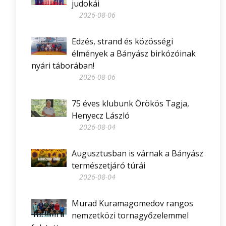
judokái
2026-08-06
Edzés, strand és közösségi
élmények a Bányász birkózóinak
nyári táborában!
2026-08-06
75 éves klubunk Örökös Tagja,
Henyecz László
2026-08-04
Augusztusban is várnak a Bányász
természetjáró túrái
2026-08-04
Murad Kuramagomedov rangos
nemzetközi tornagyőzelemmel