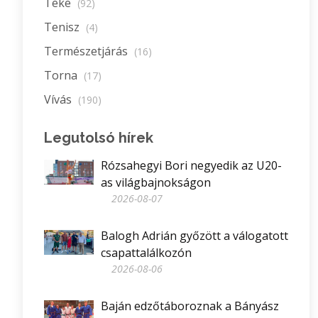
Teke
(92)
Tenisz
(4)
Természetjárás
(16)
Torna
(17)
Vívás
(190)
Legutolsó hírek
Rózsahegyi Bori negyedik az U20-
as világbajnokságon
2026-08-07
Balogh Adrián győzött a válogatott
csapattalálkozón
2026-08-06
Baján edzőtáboroznak a Bányász