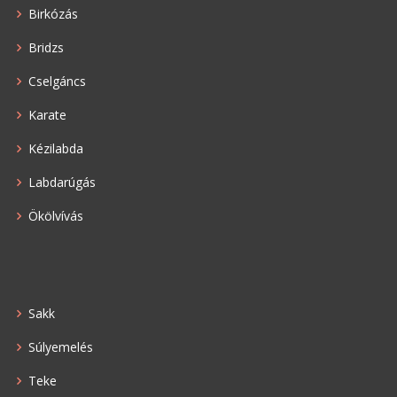
Birkózás
Bridzs
Cselgáncs
Karate
Kézilabda
Labdarúgás
Ökölvívás
Sakk
Súlyemelés
Teke