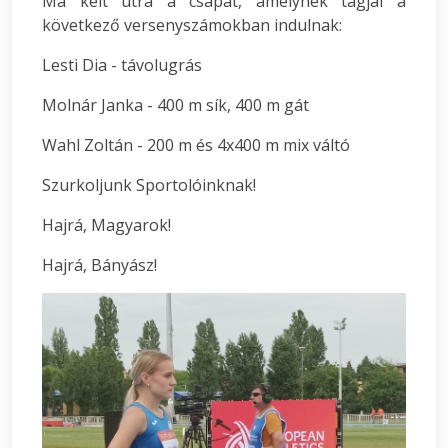
Ma kelt útra a csapat, amelynek tagjai a
következő versenyszámokban indulnak:
Lesti Dia - távolugrás
Molnár Janka - 400 m sík, 400 m gát
Wahl Zoltán - 200 m és 4x400 m mix váltó
Szurkoljunk Sportolóinknak!
Hajrá, Magyarok!
Hajrá, Bányász!