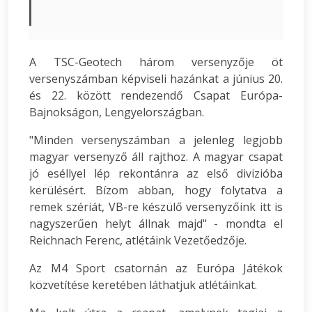
A TSC-Geotech három versenyzője öt
versenyszámban képviseli hazánkat a június 20.
és 22. között rendezendő Csapat Európa-
Bajnokságon, Lengyelországban.
"Minden versenyszámban a jelenleg legjobb
magyar versenyző áll rajthoz. A magyar csapat
jó eséllyel lép rekontánra az első divizióba
kerülésért. Bízom abban, hogy folytatva a
remek szériát, VB-re készülő versenyzőink itt is
nagyszerűen helyt állnak majd" - mondta el
Reichnach Ferenc, atlétáink Vezetőedzője.
Az M4 Sport csatornán az Európa Játékok
közvetítése keretében láthatjuk atlétáinkat.