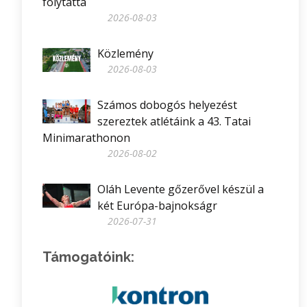
folytatta
2026-08-03
Közlemény
2026-08-03
Számos dobogós helyezést
szereztek atlétáink a 43. Tatai
Minimarathonon
2026-08-02
Oláh Levente gőzerővel készül a
két Európa-bajnokságr
2026-07-31
Támogatóink: