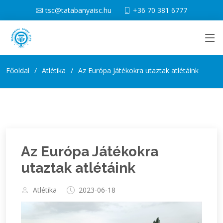
tsc@tatabanyaisc.hu
+36 70 381 6777
Főoldal
Atlétika
Az Európa Játékokra utaztak atlétáink
Az Európa Játékokra
utaztak atlétáink
Atlétika
2023-06-18