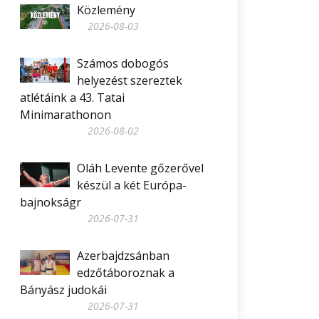
Közlemény
2026-08-03
Számos dobogós
helyezést szereztek
atlétáink a 43. Tatai
Minimarathonon
2026-08-02
Oláh Levente gőzerővel
készül a két Európa-
bajnokságr
2026-07-31
Azerbajdzsánban
edzőtáboroznak a
Bányász judokái
2026-07-31