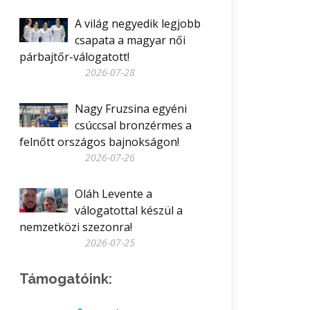
A világ negyedik legjobb
csapata a magyar női
párbajtőr-válogatott!
2026-07-28
Nagy Fruzsina egyéni
csúccsal bronzérmes a
felnőtt országos bajnokságon!
2026-07-26
Oláh Levente a
válogatottal készül a
nemzetközi szezonra!
2026-07-25
Támogatóink: