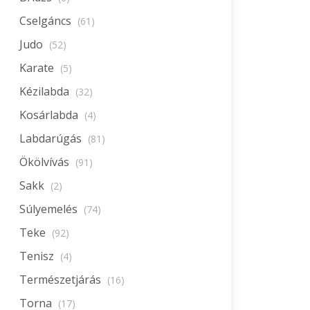
Cselgáncs
(61)
Judo
(52)
Karate
(5)
Kézilabda
(32)
Kosárlabda
(4)
Labdarúgás
(81)
Ökölvívás
(91)
Sakk
(2)
Súlyemelés
(74)
Teke
(92)
Tenisz
(4)
Természetjárás
(16)
Torna
(17)