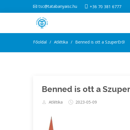
tsc@tatabanyaisc.hu
+36 70 381 6777
Főoldal
Atlétika
Benned is ott a SzuperErő!
Benned is ott a Szuper
Atlétika
2023-05-09