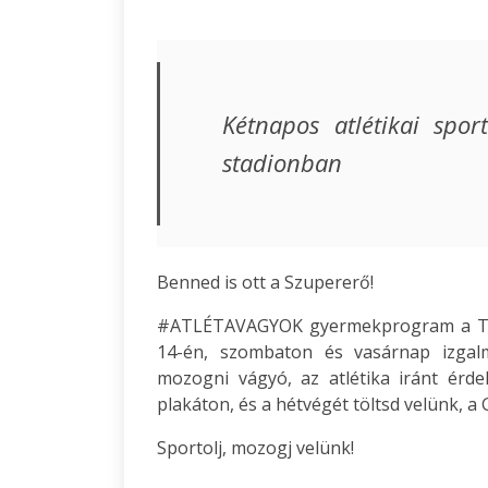
Kétnapos atlétikai spo
stadionban
Benned is ott a Szupererő!
#ATLÉTAVAGYOK gyermekprogram a Tata
14-én, szombaton és vasárnap izgal
mozogni vágyó, az atlétika iránt érde
plakáton, és a hétvégét töltsd velünk, a
Sportolj, mozogj velünk!