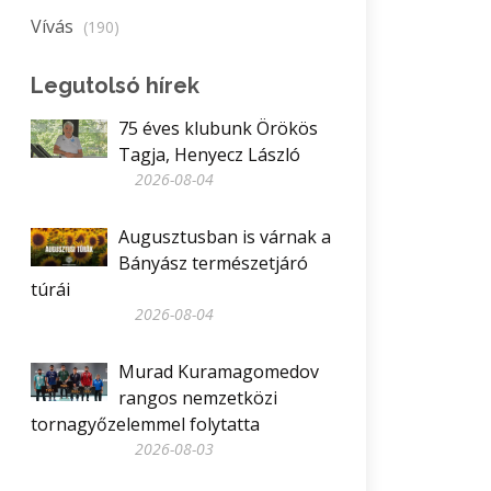
Vívás
(190)
Legutolsó hírek
75 éves klubunk Örökös
Tagja, Henyecz László
2026-08-04
Augusztusban is várnak a
Bányász természetjáró
túrái
2026-08-04
Murad Kuramagomedov
rangos nemzetközi
tornagyőzelemmel folytatta
2026-08-03