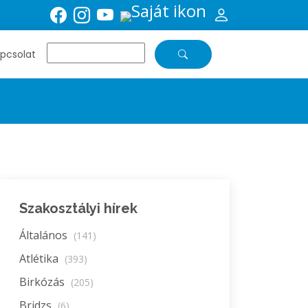
pcsolat
Szakosztályi hírek
Általános
(141)
Atlétika
(393)
Birkózás
(205)
Bridzs
(6)