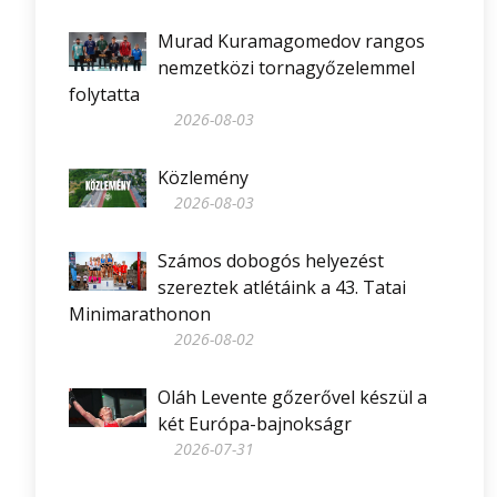
Murad Kuramagomedov rangos
nemzetközi tornagyőzelemmel
folytatta
2026-08-03
Közlemény
2026-08-03
Számos dobogós helyezést
szereztek atlétáink a 43. Tatai
Minimarathonon
2026-08-02
Oláh Levente gőzerővel készül a
két Európa-bajnokságr
2026-07-31