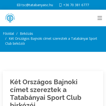
tsc@tatabanyaisc.hu
+36 70 381 6777
Főoldal
Birkózás
Két Országos Bajnoki címet szereztek a Tatabányai Sport
Club birkózói
Két Országos Bajnoki
címet szereztek a
Tatabányai Sport Club
birkózói