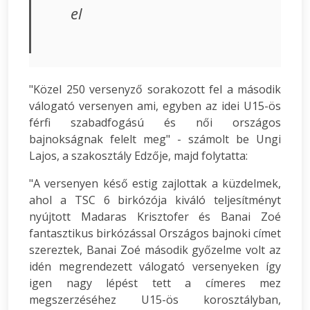
el
"Közel 250 versenyző sorakozott fel a második
válogató versenyen ami, egyben az idei U15-ös
férfi szabadfogású és női országos
bajnokságnak felelt meg" - számolt be Ungi
Lajos, a szakosztály Edzője, majd folytatta:
"A versenyen késő estig zajlottak a küzdelmek,
ahol a TSC 6 birkózója kiváló teljesítményt
nyújtott Madaras Krisztofer és Banai Zoé
fantasztikus birkózással Országos bajnoki címet
szereztek, Banai Zoé második győzelme volt az
idén megrendezett válogató versenyeken így
igen nagy lépést tett a címeres mez
megszerzéséhez U15-ös korosztályban,