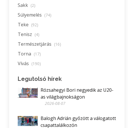
Sakk
(2)
Súlyemelés
(74)
Teke
(92)
Tenisz
(4)
Természetjárás
(16)
Torna
(17)
Vívás
(190)
Legutolsó hírek
Rózsahegyi Bori negyedik az U20-
as világbajnokságon
2026-08-07
Balogh Adrián győzött a válogatott
csapattalálkozón