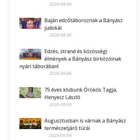
2026-08-06
Baján edzőtáboroznak a Bányász
judokái
2026-08-06
Edzés, strand és közösségi
élmények a Bányász birkózóinak
nyári táborában!
2026-08-06
75 éves klubunk Örökös Tagja,
Henyecz László
2026-08-04
Augusztusban is várnak a Bányász
természetjáró túrái
2026-08-04