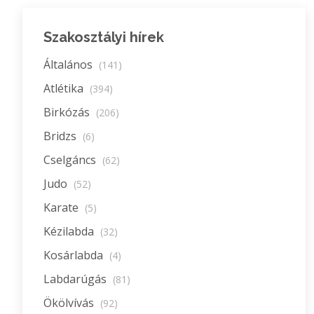
Szakosztályi hírek
Általános
(141)
Atlétika
(394)
Birkózás
(206)
Bridzs
(6)
Cselgáncs
(62)
Judo
(52)
Karate
(5)
Kézilabda
(32)
Kosárlabda
(4)
Labdarúgás
(81)
Ökölvívás
(92)