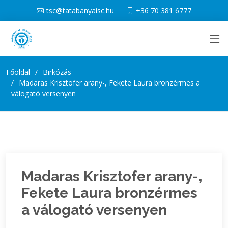
tsc@tatabanyaisc.hu
+36 70 381 6777
Főoldal
Birkózás
Madaras Krisztofer arany-, Fekete Laura bronzérmes a
válogató versenyen
Madaras Krisztofer arany-,
Fekete Laura bronzérmes
a válogató versenyen