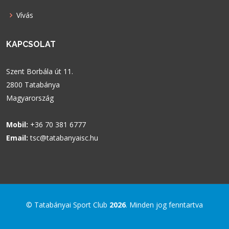
Vívás
KAPCSOLAT
Szent Borbála út 11.
2800 Tatabánya
Magyarország
Mobil:
+36 70 381 6777
Email:
tsc@tatabanyaisc.hu
© Tatabányai Sport Club
2026
. Minden jog fenntartva