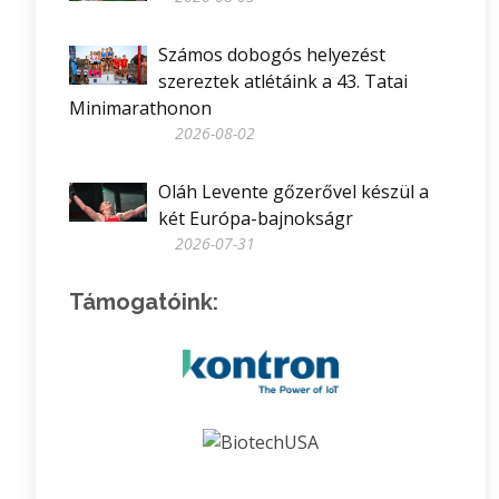
Számos dobogós helyezést
szereztek atlétáink a 43. Tatai
Minimarathonon
2026-08-02
Oláh Levente gőzerővel készül a
két Európa-bajnokságr
2026-07-31
Támogatóink: