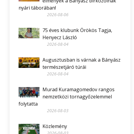
élmények a Bányász birkózóinak
nyári táborában!
2026-08-06
75 éves klubunk Örökös Tagja,
Henyecz László
2026-08-04
Augusztusban is várnak a Bányász
természetjáró túrái
2026-08-04
Murad Kuramagomedov rangos
nemzetközi tornagyőzelemmel
folytatta
2026-08-03
Közlemény
2026-08-03