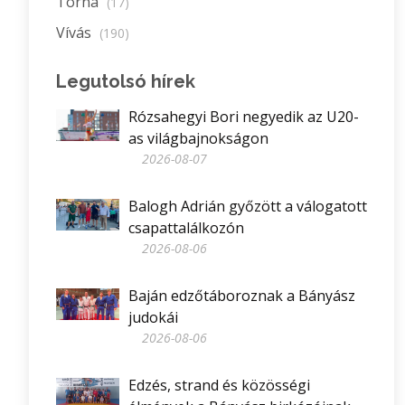
Torna
(17)
Vívás
(190)
Legutolsó hírek
Rózsahegyi Bori negyedik az U20-
as világbajnokságon
2026-08-07
Balogh Adrián győzött a válogatott
csapattalálkozón
2026-08-06
Baján edzőtáboroznak a Bányász
judokái
2026-08-06
Edzés, strand és közösségi