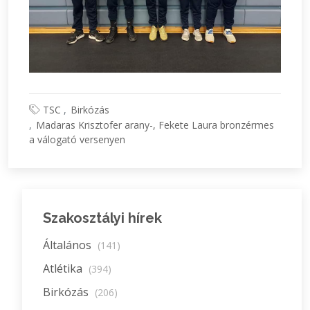
TSC
Birkózás
Madaras Krisztofer arany-, Fekete Laura bronzérmes
a válogató versenyen
Szakosztályi hírek
Általános
(141)
Atlétika
(394)
Birkózás
(206)