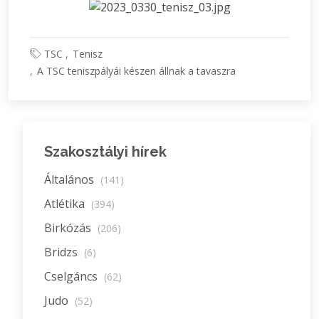
TSC
Tenisz
A TSC teniszpályái készen állnak a tavaszra
Szakosztályi hírek
Általános
(141)
Atlétika
(394)
Birkózás
(206)
Bridzs
(6)
Cselgáncs
(62)
Judo
(52)