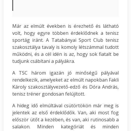
Már az elmúlt években is érezhető és látható
volt, hogy egyre többen érdeklődnek a tenisz
sportág iránt. A Tatabányai Sport Club tenisz
szakosztálya tavaly is komoly létszámmal tudott
működni, és a cél idén is az, hogy sok fiatalt be
tudjunk csábítani a pályákra.
A TSC három igazán jó minőségű pályával
rendelkezik, amelyeket az elmúlt napokban Fakli
Károly szakosztályvezető-edző és Dóra András,
tenisz tréner gondosan felújított.
A hideg idő elmúltával csütörtökön már meg is
jelentek az első érdeklődők. Van, aki most fog
először ütőt a kezében, és van, aki rutinosabb a
salakon. Minden kategóriát és minden