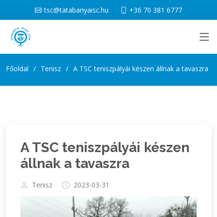
tsc@tatabanyaisc.hu
+36 70 381 6777
Főoldal
Tenisz
A TSC teniszpályái készen állnak a tavaszra
A TSC teniszpályái készen
állnak a tavaszra
Tenisz
2023-03-31