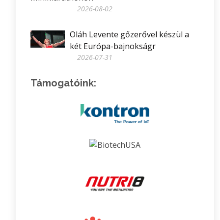
2026-08-02
Oláh Levente gőzerővel készül a
két Európa-bajnokságr
2026-07-31
Támogatóink: