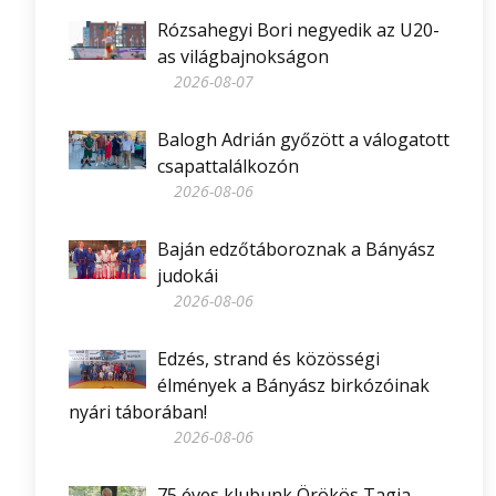
Rózsahegyi Bori negyedik az U20-
as világbajnokságon
2026-08-07
Balogh Adrián győzött a válogatott
csapattalálkozón
2026-08-06
Baján edzőtáboroznak a Bányász
judokái
2026-08-06
Edzés, strand és közösségi
élmények a Bányász birkózóinak
nyári táborában!
2026-08-06
75 éves klubunk Örökös Tagja,