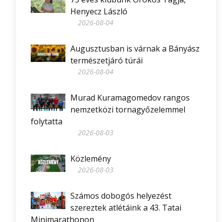
Henyecz László
2026-08-04
Augusztusban is várnak a Bányász
természetjáró túrái
2026-08-04
Murad Kuramagomedov rangos
nemzetközi tornagyőzelemmel
folytatta
2026-08-03
Közlemény
2026-08-03
Számos dobogós helyezést
szereztek atlétáink a 43. Tatai
Minimarathonon