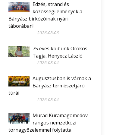
Edzés, strand és
közösségi élmények a
Bányász birkózóinak nyári
táborában!
2026-08-06
75 éves klubunk Örökös
Tagja, Henyecz László
2026-08-04
Augusztusban is várnak a
Bányász természetjáró
túrái
2026-08-04
Murad Kuramagomedov
rangos nemzetközi
tornagyőzelemmel folytatta