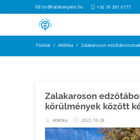
tsc@tatabanyaisc.hu
+36 70 381 6777
Főoldal
Atlétika
Zalakaroson edzőtáboroznak a
Zalakaroson edzőtábor
körülmények között ké
Atlétika
2022-10-28