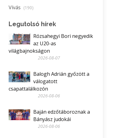
Vívás
(190)
Legutolsó hírek
Rózsahegyi Bori negyedik
az U20-as
világbajnokságon
2026-08-07
Balogh Adrián győzött a
válogatott
csapattalálkozón
2026-08-06
Baján edzőtáboroznak a
Bányász judokái
2026-08-06