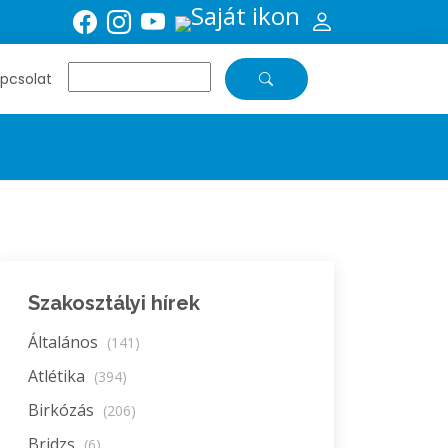
pcsolat
Szakosztályi hírek
Általános
(141)
Atlétika
(394)
Birkózás
(206)
Bridzs
(6)