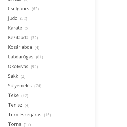
Cselgáncs
(62)
Judo
(52)
Karate
(5)
Kézilabda
(32)
Kosárlabda
(4)
Labdarúgás
(81)
Ökölvívás
(92)
Sakk
(2)
Súlyemelés
(74)
Teke
(92)
Tenisz
(4)
Természetjárás
(16)
Torna
(17)