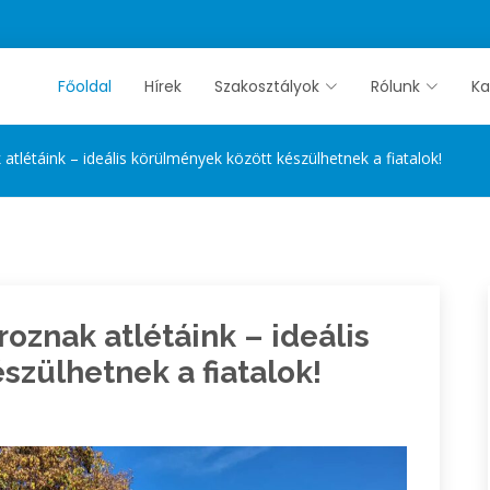
Főoldal
Hírek
Szakosztályok
Rólunk
Ka
tlétáink – ideális körülmények között készülhetnek a fiatalok!
oznak atlétáink – ideális
szülhetnek a fiatalok!