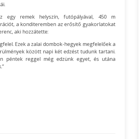
ái.
z egy remek helyszín, futópályával, 450 m
rációt, a konditeremben az erősítő gyakorlatokat
renc, aki hozzátette:
gfelel. Ezek a zalai dombok-hegyek megfelelőek a
ülmények között napi két edzést tudunk tartani.
án péntek reggel még edzünk egyet, és utána
.”