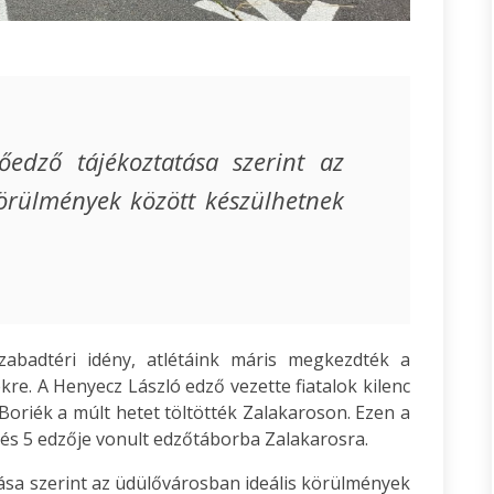
őedző tájékoztatása szerint az
örülmények között készülhetnek
badtéri idény, atlétáink máris megkezdték a
ekre. A Henyecz László edző vezette fiatalok kilenc
Boriék a múlt hetet töltötték Zalakaroson. Ezen a
 és 5 edzője vonult edzőtáborba Zalakarosra.
ása szerint az üdülővárosban ideális körülmények