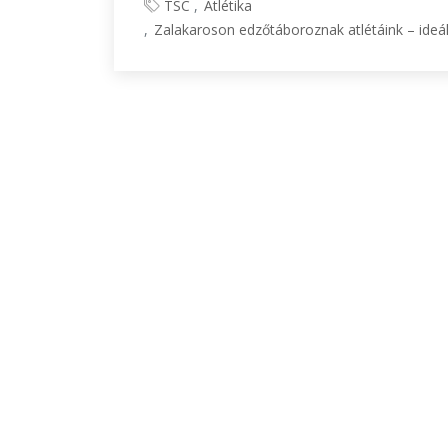
TSC
Atlétika
Zalakaroson edzőtáboroznak atlétáink – ideál