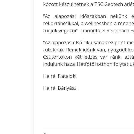
között készülhetnek a TSC Geotech atlét
“Az alapozási időszakban nekünk e
rekortáncsíkkal, a wellnessben a regene
tudjuk végezni” – mondta el Reichnach Fe
“Az alapozás első ciklusának ez pont me
futóknak. Remek időnk van, nyugodt kör
Csütörtökön két edzés vár ránk, azt
indulunk haza. Hétfőtől otthon folytatjuk
Hajrá, Fiatalok!
Hajrá, Bányász!