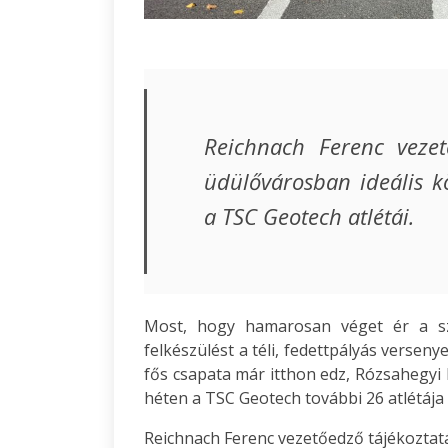
Reichnach Ferenc vezet
üdülővárosban ideális k
a TSC Geotech atlétái.
Most, hogy hamarosan véget ér a sza
felkészülést a téli, fedettpályás verseny
fős csapata már itthon edz, Rózsahegyi 
héten a TSC Geotech további 26 atlétája
Reichnach Ferenc vezetőedző tájékoztat