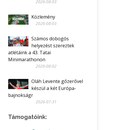
2026-08-03
Közlemény
2026-08-03
Számos dobogós
helyezést szereztek
atlétáink a 43. Tatai
Minimarathonon
2026-08-02
Oláh Levente gőzerővel
készül a két Európa-
bajnokságr
2026-07-31
Támogatóink: