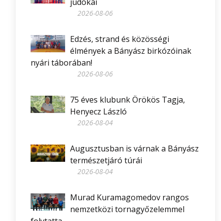
judokái
2026-08-06
Edzés, strand és közösségi
élmények a Bányász birkózóinak
nyári táborában!
2026-08-06
75 éves klubunk Örökös Tagja,
Henyecz László
2026-08-04
Augusztusban is várnak a Bányász
természetjáró túrái
2026-08-04
Murad Kuramagomedov rangos
nemzetközi tornagyőzelemmel