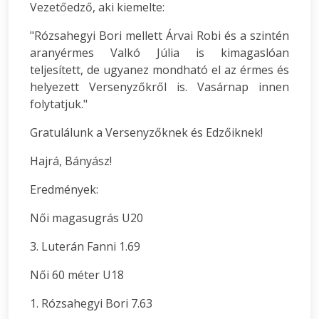
Vezetőedző, aki kiemelte:
"Rózsahegyi Bori mellett Árvai Robi és a szintén
aranyérmes Valkó Júlia is kimagaslóan
teljesített, de ugyanez mondható el az érmes és
helyezett Versenyzőkről is. Vasárnap innen
folytatjuk."
Gratulálunk a Versenyzőknek és Edzőiknek!
Hajrá, Bányász!
Eredmények:
Női magasugrás U20
3. Luterán Fanni 1.69
Női 60 méter U18
1. Rózsahegyi Bori 7.63