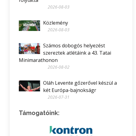
folytatta
2026-08-03
Közlemény
2026-08-03
Számos dobogós helyezést
szereztek atlétáink a 43. Tatai
Minimarathonon
2026-08-02
Oláh Levente gőzerővel készül a
két Európa-bajnokságr
2026-07-31
Támogatóink: