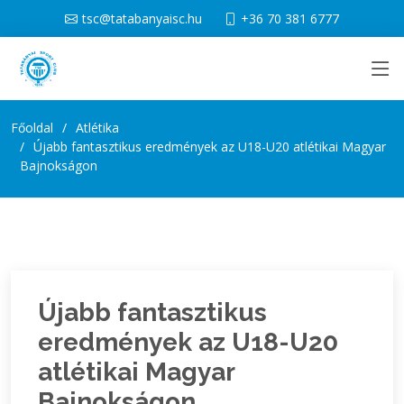
tsc@tatabanyaisc.hu
+36 70 381 6777
Főoldal
Atlétika
Újabb fantasztikus eredmények az U18-U20 atlétikai Magyar
Bajnokságon
Újabb fantasztikus
eredmények az U18-U20
atlétikai Magyar
Bajnokságon