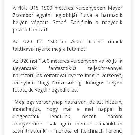
A fiúk U18 1500 méteres versenyében Mayer
Zsombor egyéni legjobbját futva a harmadik
helyen végzett. Szabó Benjámin a negyedik
pozícióban zárt.
Az U20 fiú 1500-on Árvai Róbert remek
taktikával nyerte meg a futamot.
Az U20 női 1500 méteres versenyben Valkó Júlia
ugyancsak fantasztikus teljesítménnyel
hajrázott, és célfotóval nyerte meg a versenyt,
amelyben Nagy Nóra sokáig dobogós helyen
futott, de végül negyedik lett.
"Még egy versenynap hátra van, de azt hiszem,
mondhatjuk, hogy már a mai nappal is
elégedettek lehetünk, hiszen három
aranyéremre csak igen merész álmainkban
számíthattunk" - mondta el Reichnach Ferenc,