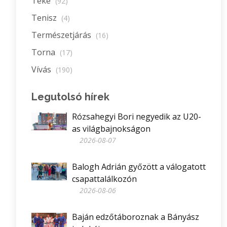
Teke
(92)
Tenisz
(4)
Természetjárás
(16)
Torna
(17)
Vívás
(190)
Legutolsó hírek
Rózsahegyi Bori negyedik az U20-
as világbajnokságon
2026-08-07
Balogh Adrián győzött a válogatott
csapattalálkozón
2026-08-06
Baján edzőtáboroznak a Bányász