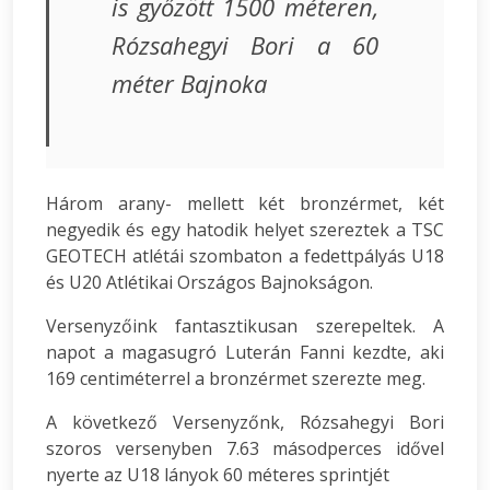
is győzött 1500 méteren,
Rózsahegyi Bori a 60
méter Bajnoka
Három arany- mellett két bronzérmet, két
negyedik és egy hatodik helyet szereztek a TSC
GEOTECH atlétái szombaton a fedettpályás U18
és U20 Atlétikai Országos Bajnokságon.
Versenyzőink fantasztikusan szerepeltek. A
napot a magasugró Luterán Fanni kezdte, aki
169 centiméterrel a bronzérmet szerezte meg.
A következő Versenyzőnk, Rózsahegyi Bori
szoros versenyben 7.63 másodperces idővel
nyerte az U18 lányok 60 méteres sprintjét