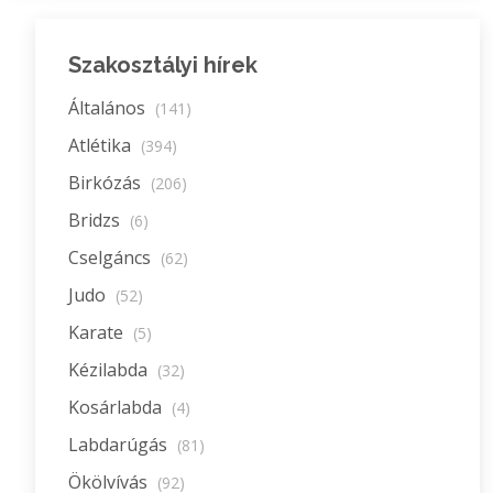
Szakosztályi hírek
Általános
(141)
Atlétika
(394)
Birkózás
(206)
Bridzs
(6)
Cselgáncs
(62)
Judo
(52)
Karate
(5)
Kézilabda
(32)
Kosárlabda
(4)
Labdarúgás
(81)
Ökölvívás
(92)