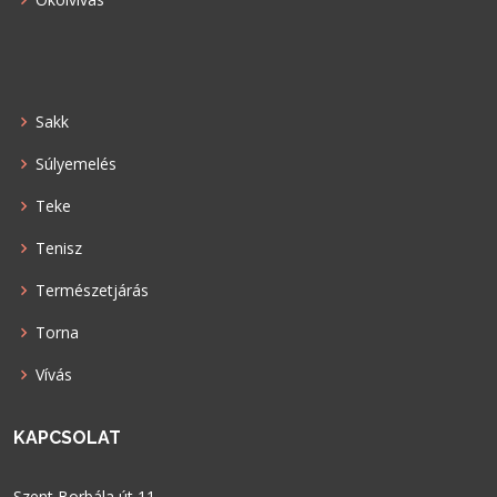
Sakk
Súlyemelés
Teke
Tenisz
Természetjárás
Torna
Vívás
KAPCSOLAT
Szent Borbála út 11.