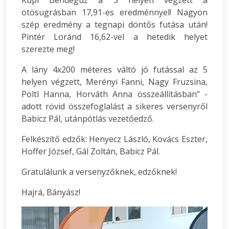
Kupi Bendegúz a 3 helyen végzett a
ötösugrásban 17,91-es eredménnyel! Nagyon
szép eredmény a tegnapi döntős futása után!
Pintér Loránd 16,62-vel a hetedik helyet
szerezte meg!
A lány 4x200 méteres váltó jó futással az 5
helyen végzett, Merényi Fanni, Nagy Fruzsina,
Pöltl Hanna, Horváth Anna összeállításban” -
adott rövid összefoglalást a sikeres versenyről
Babicz Pál, utánpótlás vezetőedző.
Felkészítő edzők: Henyecz László, Kovács Eszter,
Hoffer József, Gál Zoltán, Babicz Pál.
Gratulálunk a versenyzőknek, edzőknek!
Hajrá, Bányász!