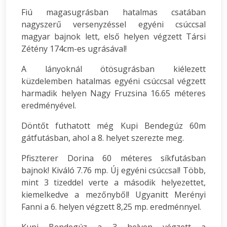
Fiú magasugrásban hatalmas csatában
nagyszerű versenyzéssel egyéni csúccsal
magyar bajnok lett, első helyen végzett Társi
Zétény 174cm-es ugrásával!
A lányoknál ötösugrásban kiélezett
küzdelemben hatalmas egyéni csúccsal végzett
harmadik helyen Nagy Fruzsina 16.65 méteres
eredményével.
Döntőt futhatott még Kupi Bendegúz 60m
gátfutásban, ahol a 8. helyet szerezte meg.
Pfiszterer Dorina 60 méteres síkfutásban
bajnok! Kiváló 7.76 mp. Új egyéni csúccsal! Több,
mint 3 tizeddel verte a második helyezettet,
kiemelkedve a mezőnyből! Ugyanitt Merényi
Fanni a 6. helyen végzett 8,25 mp. eredménnyel.