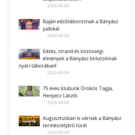
2026-08-06
Baján edzőtáboroznak a Bányász
judokái
2026-08-06
Edzés, strand és közösségi
élmények a Bányász birkózóinak
nyári táborában!
2026-08-06
75 éves klubunk Örökös Tagja,
Henyecz László
2026-08-04
Augusztusban is várnak a Bányász
természetjáró túrái
2026-08-04