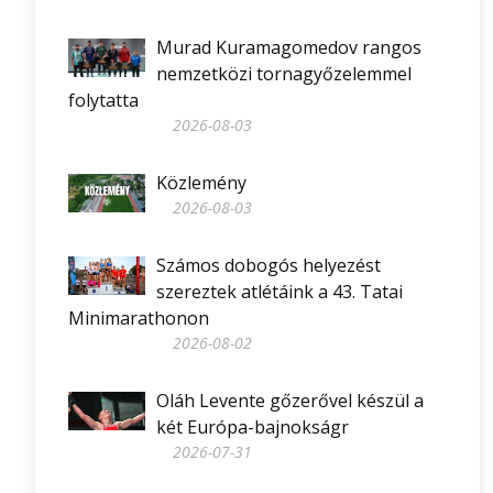
Murad Kuramagomedov rangos
nemzetközi tornagyőzelemmel
folytatta
2026-08-03
Közlemény
2026-08-03
Számos dobogós helyezést
szereztek atlétáink a 43. Tatai
Minimarathonon
2026-08-02
Oláh Levente gőzerővel készül a
két Európa-bajnokságr
2026-07-31