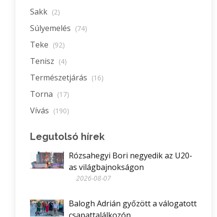
Sakk
(2)
Súlyemelés
(74)
Teke
(92)
Tenisz
(4)
Természetjárás
(16)
Torna
(17)
Vívás
(190)
Legutolsó hírek
Rózsahegyi Bori negyedik az U20-
as világbajnokságon
2026-08-07
Balogh Adrián győzött a válogatott
csapattalálkozón