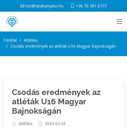
tsc@tatabanyaisc.hu
+36 70 381 6777
Főoldal
Atlétika
Csodás eredmények az atléták U16 Magyar Bajnokságán
Csodás eredmények az
atléták U16 Magyar
Bajnokságán
Atlétika
2023-02-06