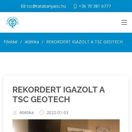
tsc@tatabanyaisc.hu
+36 70 381 6777
Főoldal
Atlétika
REKORDERT IGAZOLT A TSC GEOTECH
REKORDERT IGAZOLT A
TSC GEOTECH
Atlétika
2022-01-03