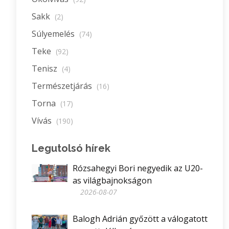
Sakk
(2)
Súlyemelés
(74)
Teke
(92)
Tenisz
(4)
Természetjárás
(16)
Torna
(17)
Vívás
(190)
Legutolsó hírek
Rózsahegyi Bori negyedik az U20-
as világbajnokságon
2026-08-07
Balogh Adrián győzött a válogatott