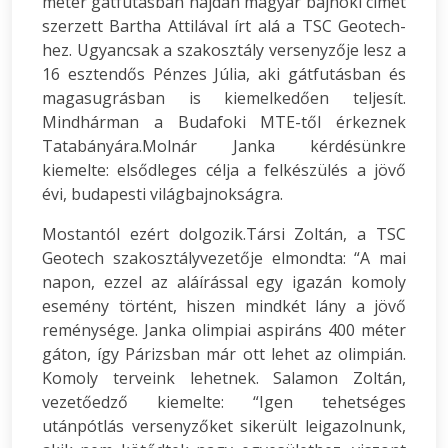
méter gátfutásban hajdan magyar bajnoki címet
szerzett Bartha Attilával írt alá a TSC Geotech-
hez. Ugyancsak a szakosztály versenyzője lesz a
16 esztendős Pénzes Júlia, aki gátfutásban és
magasugrásban is kiemelkedően teljesít.
Mindhárman a Budafoki MTE-től érkeznek
Tatabányára.Molnár Janka kérdésünkre
kiemelte: elsődleges célja a felkészülés a jövő
évi, budapesti világbajnokságra.
Mostantól ezért dolgozik.Társi Zoltán, a TSC
Geotech szakosztályvezetője elmondta: “A mai
napon, ezzel az aláírással egy igazán komoly
esemény történt, hiszen mindkét lány a jövő
reménysége. Janka olimpiai aspiráns 400 méter
gáton, így Párizsban már ott lehet az olimpián.
Komoly terveink lehetnek. Salamon Zoltán,
vezetőedző kiemelte: “Igen tehetséges
utánpótlás versenyzőket sikerült leigazolnunk,