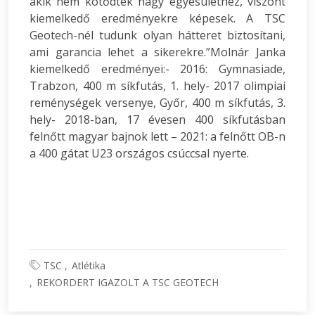
akik nem kötődtek nagy egyesülethez, viszont
kiemelkedő eredményekre képesek. A TSC
Geotech-nél tudunk olyan hátteret biztosítani,
ami garancia lehet a sikerekre.”Molnár Janka
kiemelkedő eredményei:- 2016: Gymnasiade,
Trabzon, 400 m síkfutás, 1. hely- 2017 olimpiai
reménységek versenye, Győr, 400 m síkfutás, 3.
hely- 2018-ban, 17 évesen 400 síkfutásban
felnőtt magyar bajnok lett – 2021: a felnőtt OB-n
a 400 gátat U23 országos csúccsal nyerte.
TSC
Atlétika
REKORDERT IGAZOLT A TSC GEOTECH