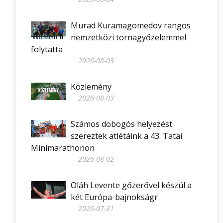
Murad Kuramagomedov rangos
nemzetközi tornagyőzelemmel
folytatta
2026-08-03
Közlemény
2026-08-03
Számos dobogós helyezést
szereztek atlétáink a 43. Tatai
Minimarathonon
2026-08-02
Oláh Levente gőzerővel készül a
két Európa-bajnokságr
2026-07-31