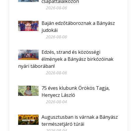
csapattalálkozón
2026-08-06
Baján edzőtáboroznak a Bányász
judokái
2026-08-06
Edzés, strand és közösségi
élmények a Bányász birkózóinak
nyári táborában!
2026-08-06
75 éves klubunk Örökös Tagja,
Henyecz László
2026-08-04
Augusztusban is várnak a Bányász
természetjáró túrái
2026-08-04