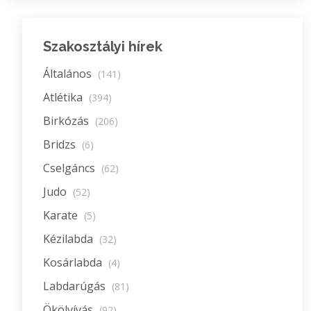
Szakosztályi hírek
Általános
(141)
Atlétika
(394)
Birkózás
(206)
Bridzs
(6)
Cselgáncs
(62)
Judo
(52)
Karate
(5)
Kézilabda
(32)
Kosárlabda
(4)
Labdarúgás
(81)
Ökölvívás
(92)