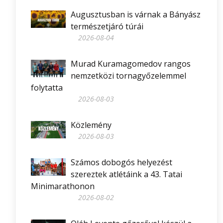
Augusztusban is várnak a Bányász
természetjáró túrái
2026-08-04
Murad Kuramagomedov rangos
nemzetközi tornagyőzelemmel
folytatta
2026-08-03
Közlemény
2026-08-03
Számos dobogós helyezést
szereztek atlétáink a 43. Tatai
Minimarathonon
2026-08-02