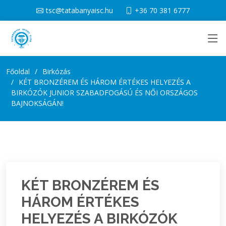
tsc@tatabanyaisc.hu
+36 70 381 6777
Főoldal
Birkózás
KÉT BRONZÉREM ÉS HÁROM ÉRTÉKES HELYEZÉS A
BIRKÓZÓK JUNIOR SZABADFOGÁSÚ ÉS NŐI ORSZÁGOS
BAJNOKSÁGÁN!
KÉT BRONZÉREM ÉS
HÁROM ÉRTÉKES
HELYEZÉS A BIRKÓZÓK