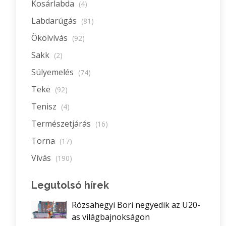
Kosárlabda
(4)
Labdarúgás
(81)
Ökölvívás
(92)
Sakk
(2)
Súlyemelés
(74)
Teke
(92)
Tenisz
(4)
Természetjárás
(16)
Torna
(17)
Vívás
(190)
Legutolsó hírek
Rózsahegyi Bori negyedik az U20-
as világbajnokságon