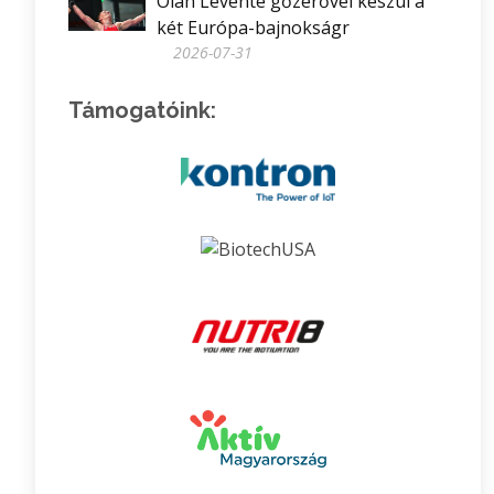
Oláh Levente gőzerővel készül a
két Európa-bajnokságr
2026-07-31
Támogatóink: