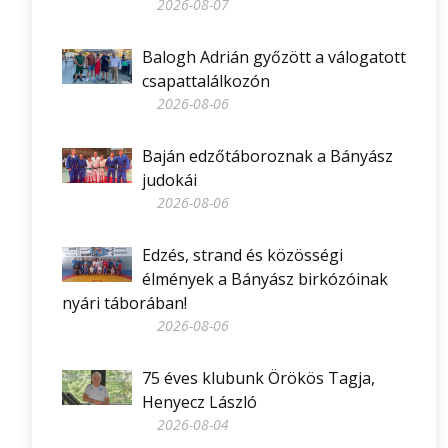
2026-08-07
Balogh Adrián győzött a válogatott
csapattalálkozón
2026-08-06
Baján edzőtáboroznak a Bányász
judokái
2026-08-06
Edzés, strand és közösségi
élmények a Bányász birkózóinak
nyári táborában!
2026-08-06
75 éves klubunk Örökös Tagja,
Henyecz László
2026-08-04