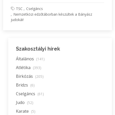
TSC
Cselgáncs
Nemzetközi edzőtáborban készültek a Bányász
judokái!
Szakosztályi hírek
Általános
(141)
Atlétika
(393)
Birkózás
(205)
Bridzs
(6)
Cselgáncs
(61)
Judo
(52)
Karate
(5)