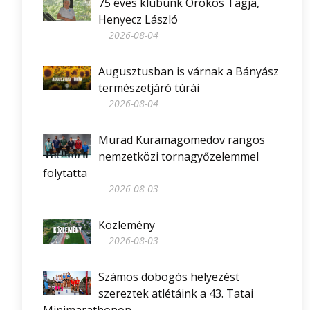
75 éves klubunk Örökös Tagja,
Henyecz László
2026-08-04
Augusztusban is várnak a Bányász
természetjáró túrái
2026-08-04
Murad Kuramagomedov rangos
nemzetközi tornagyőzelemmel
folytatta
2026-08-03
Közlemény
2026-08-03
Számos dobogós helyezést
szereztek atlétáink a 43. Tatai