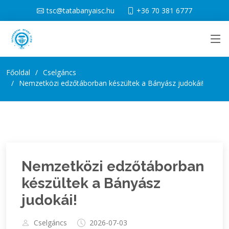
tsc@tatabanyaisc.hu
+36 70 381 6777
Főoldal
Cselgáncs
Nemzetközi edzőtáborban készültek a Bányász judokái!
Nemzetközi edzőtáborban
készültek a Bányász
judokái!
Cselgáncs
2026-07-03