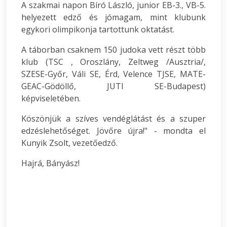
A szakmai napon Bíró László, junior EB-3., VB-5.
helyezett edző és jómagam, mint klubunk
egykori olimpikonja tartottunk oktatást.
A táborban csaknem 150 judoka vett részt több
klub (TSC , Oroszlány, Zeltweg /Ausztria/,
SZESE-Győr, Váli SE, Érd, Velence TJSE, MATE-
GEAC-Gödöllő, JUTI SE-Budapest)
képviseletében.
Köszönjük a szíves vendéglátást és a szuper
edzéslehetőséget. Jövőre újra!" - mondta el
Kunyik Zsolt, vezetőedző.
Hajrá, Bányász!