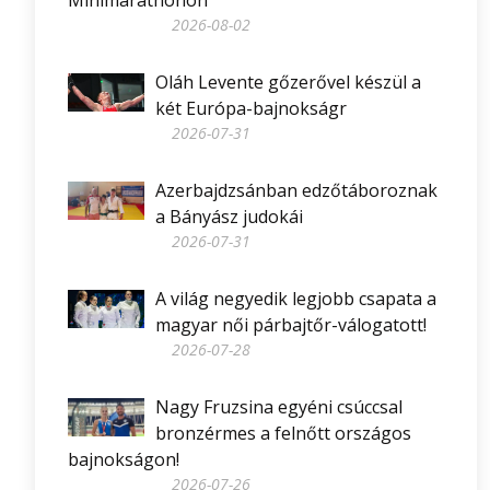
Minimarathonon
2026-08-02
Oláh Levente gőzerővel készül a
két Európa-bajnokságr
2026-07-31
Azerbajdzsánban edzőtáboroznak
a Bányász judokái
2026-07-31
A világ negyedik legjobb csapata a
magyar női párbajtőr-válogatott!
2026-07-28
Nagy Fruzsina egyéni csúccsal
bronzérmes a felnőtt országos
bajnokságon!
2026-07-26