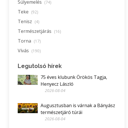
Súlyemelés
(74)
Teke
(92)
Tenisz
(4)
Természetjárás
(16)
Torna
(17)
Vívás
(190)
Legutolsó hírek
75 éves klubunk Örökös Tagja,
Henyecz László
2026-08-04
Augusztusban is várnak a Bányász
természetjáró túrái
2026-08-04