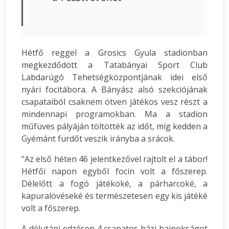
Hétfő reggel a Grosics Gyula stadionban
megkezdődött a Tatabányai Sport Club
Labdarúgó Tehetségközpontjának idei első
nyári focitábora. A Bányász alsó szekciójának
csapataiból csaknem ötven játékos vesz részt a
mindennapi programokban. Ma a stadion
műfüves pályáján töltötték az időt, míg kedden a
Gyémánt furdőt veszik irányba a srácok.
"Az első héten 46 jelentkezővel rajtolt el a tábor!
Hétfői napon egyből focin volt a főszerep.
Délelőtt a fogó játékoké, a párharcoké, a
kapuralövéseké és természetesen egy kis játéké
volt a főszerep.
A délutáni edzésen 4 csapatos házi bajnokságot