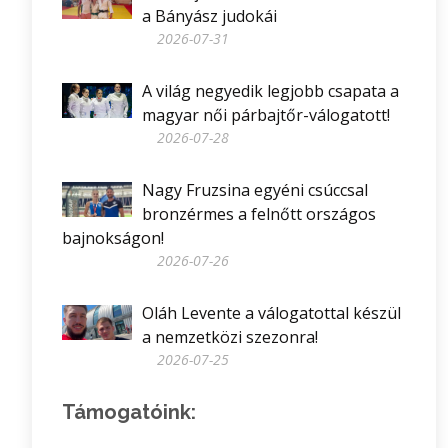
a Bányász judokái
2026-07-31
A világ negyedik legjobb csapata a
magyar női párbajtőr-válogatott!
2026-07-28
Nagy Fruzsina egyéni csúccsal
bronzérmes a felnőtt országos
bajnokságon!
2026-07-26
Oláh Levente a válogatottal készül
a nemzetközi szezonra!
2026-07-25
Támogatóink: