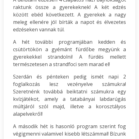
raktunk össze a gyerekeknek! A két edzés
között ebéd következett. A gyerekek a nagy
meleg ellenére jól bírták a napot és élvezetes
edzéseken vannak túl.
A hét további programjában kedden és
csütörtökön a gyémánt fürdőbe megyünk a
gyerekekkel strandolni! A fürdés mellett
természetesen a strandfoci sem marad el!
Szerdán és pénteken pedig ismét napi 2
foglalkozás lesz vezényelve számukra!
Szeretnénk továbbá beiktatni számukra egy
kvízjátékot, amely a tatabányai labdarúgás
múltjáról szól majd, illetve a korosztályos
alapelvekről!
A második hét is hasonló program szerint fog
végigmenni valamivel kisebb létszámmal! Bízunk