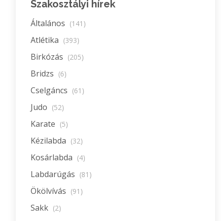
Szakosztályi hírek
Általános
(141)
Atlétika
(393)
Birkózás
(205)
Bridzs
(6)
Cselgáncs
(61)
Judo
(52)
Karate
(5)
Kézilabda
(32)
Kosárlabda
(4)
Labdarúgás
(81)
Ökölvívás
(91)
Sakk
(2)