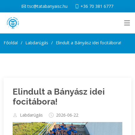
tsc@tatabanyaisc.hu
+36 70 381 6777
Főoldal
Labdarúgás
Elindult a Bányász idei focitábora!
Elindult a Bányász idei
focitábora!
Labdarúgás
2026-06-22