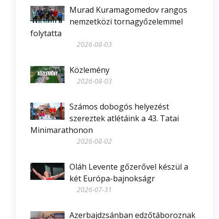
Murad Kuramagomedov rangos
nemzetközi tornagyőzelemmel
folytatta
2026-08-03
Közlemény
2026-08-03
Számos dobogós helyezést
szereztek atlétáink a 43. Tatai
Minimarathonon
2026-08-02
Oláh Levente gőzerővel készül a
két Európa-bajnokságr
2026-07-31
Azerbajdzsánban edzőtáboroznak