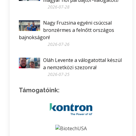
magyar női párbajtőr-válogatott!
2026-07-28
Nagy Fruzsina egyéni csúccsal
bronzérmes a felnőtt országos
bajnokságon!
2026-07-26
Oláh Levente a válogatottal készül
a nemzetközi szezonra!
2026-07-25
Támogatóink: