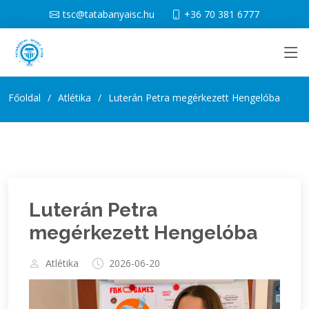
tsc@tatabanyaisc.hu
+36 70 381 6777
Főoldal
Atlétika
Luterán Petra megérkezett Hengelóba
Luterán Petra
megérkezett Hengelóba
Atlétika
2026-06-20