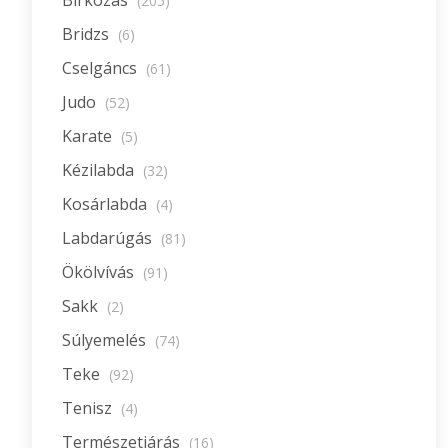
Birkózás
(205)
Bridzs
(6)
Cselgáncs
(61)
Judo
(52)
Karate
(5)
Kézilabda
(32)
Kosárlabda
(4)
Labdarúgás
(81)
Ökölvívás
(91)
Sakk
(2)
Súlyemelés
(74)
Teke
(92)
Tenisz
(4)
Természetjárás
(16)