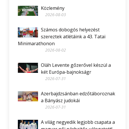
Közlemény
2026-08-03
Számos dobogós helyezést
szereztek atlétáink a 43. Tatai
Minimarathonon
2026-08-02
Oláh Levente gőzerővel készül a
két Európa-bajnokságr
2026-07-31
Azerbajdzsánban edzőtáboroznak
a Bányász judokái
2026-07-31
A világ negyedik legjobb csapata a