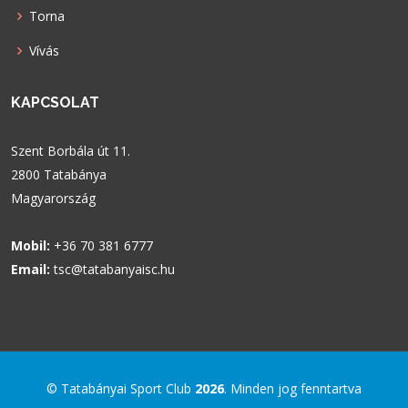
Torna
Vívás
KAPCSOLAT
Szent Borbála út 11.
2800 Tatabánya
Magyarország
Mobil:
+36 70 381 6777
Email:
tsc@tatabanyaisc.hu
© Tatabányai Sport Club
2026
. Minden jog fenntartva