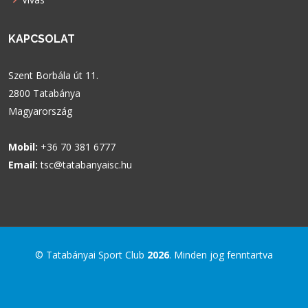
KAPCSOLAT
Szent Borbála út 11.
2800 Tatabánya
Magyarország
Mobil:
+36 70 381 6777
Email:
tsc@tatabanyaisc.hu
© Tatabányai Sport Club
2026
. Minden jog fenntartva