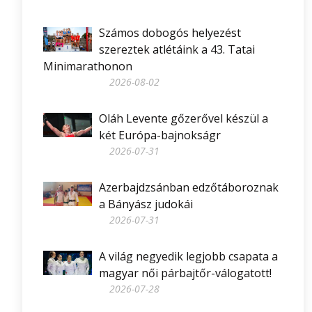
Számos dobogós helyezést
szereztek atlétáink a 43. Tatai
Minimarathonon
2026-08-02
Oláh Levente gőzerővel készül a
két Európa-bajnokságr
2026-07-31
Azerbajdzsánban edzőtáboroznak
a Bányász judokái
2026-07-31
A világ negyedik legjobb csapata a
magyar női párbajtőr-válogatott!
2026-07-28