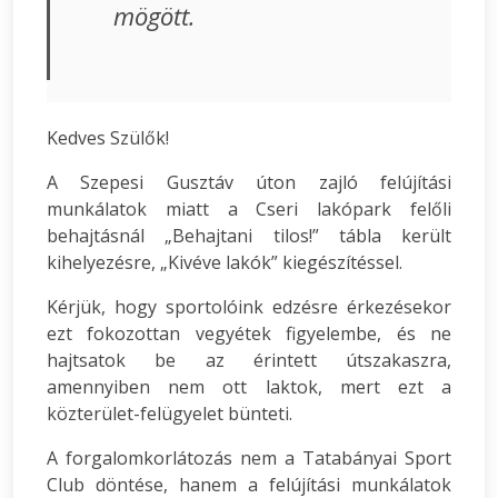
mögött.
Kedves Szülők!
A Szepesi Gusztáv úton zajló felújítási
munkálatok miatt a Cseri lakópark felőli
behajtásnál „Behajtani tilos!” tábla került
kihelyezésre, „Kivéve lakók” kiegészítéssel.
Kérjük, hogy sportolóink edzésre érkezésekor
ezt fokozottan vegyétek figyelembe, és ne
hajtsatok be az érintett útszakaszra,
amennyiben nem ott laktok, mert ezt a
közterület-felügyelet bünteti.
A forgalomkorlátozás nem a Tatabányai Sport
Club döntése, hanem a felújítási munkálatok