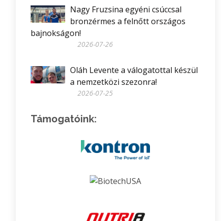
Nagy Fruzsina egyéni csúccsal
bronzérmes a felnőtt országos
bajnokságon!
2026-07-26
Oláh Levente a válogatottal készül
a nemzetközi szezonra!
2026-07-25
Támogatóink: