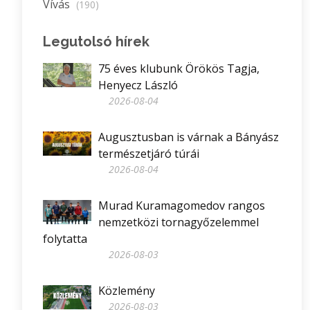
Vívás
(190)
Legutolsó hírek
75 éves klubunk Örökös Tagja,
Henyecz László
2026-08-04
Augusztusban is várnak a Bányász
természetjáró túrái
2026-08-04
Murad Kuramagomedov rangos
nemzetközi tornagyőzelemmel
folytatta
2026-08-03
Közlemény
2026-08-03