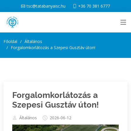
tsc@tatabanyaisc.hu
+36 70 381 6777
Főoldal
Általános
Forgalomkorlátozás a Szepesi Gusztáv úton!
Forgalomkorlátozás a
Szepesi Gusztáv úton!
Általános
2026-06-12