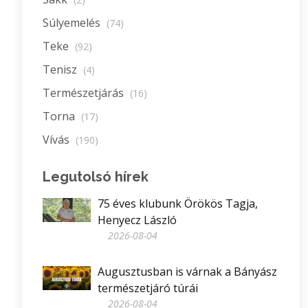
Súlyemelés
(74)
Teke
(92)
Tenisz
(4)
Természetjárás
(16)
Torna
(17)
Vívás
(190)
Legutolsó hírek
75 éves klubunk Örökös Tagja,
Henyecz László
2026-08-04
Augusztusban is várnak a Bányász
természetjáró túrái
2026-08-04