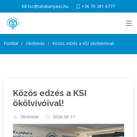
tsc@tatabanyaisc.hu
+36 70 381 6777
Főoldal
Ökölvívás
Közös edzés a KSI ökölvívóival!
Közös edzés a KSI
ökölvívóival!
Ökölvívás
2026-06-11