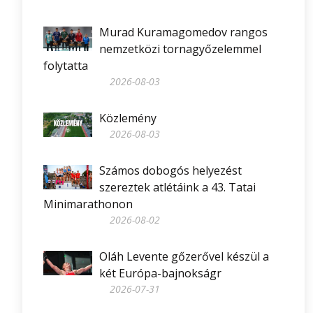
Murad Kuramagomedov rangos
nemzetközi tornagyőzelemmel
folytatta
2026-08-03
Közlemény
2026-08-03
Számos dobogós helyezést
szereztek atlétáink a 43. Tatai
Minimarathonon
2026-08-02
Oláh Levente gőzerővel készül a
két Európa-bajnokságr
2026-07-31