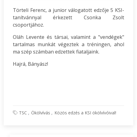
Törteli Ferenc, a junior válogatott edzője 5 KSI-
tanítvánnyal érkezett Csonka Zsolt
csoportjához.
Oláh Levente és társai, valamint a "vendégek"
tartalmas munkát végeztek a tréningen, ahol
ma szép számban edzettek fiataljaink.
Hajrá, Bányász!
TSC
Ökölvívás
Közös edzés a KSI ökölvívóival!