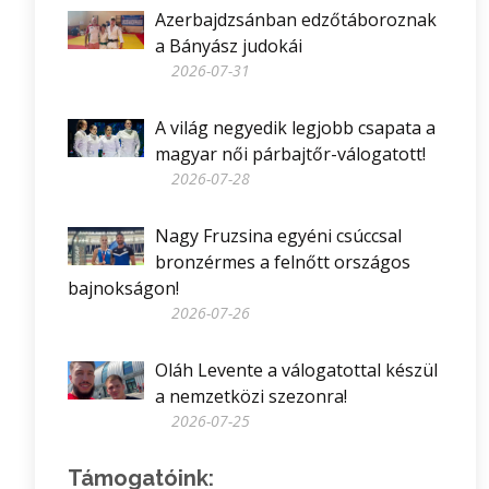
Azerbajdzsánban edzőtáboroznak
a Bányász judokái
2026-07-31
A világ negyedik legjobb csapata a
magyar női párbajtőr-válogatott!
2026-07-28
Nagy Fruzsina egyéni csúccsal
bronzérmes a felnőtt országos
bajnokságon!
2026-07-26
Oláh Levente a válogatottal készül
a nemzetközi szezonra!
2026-07-25
Támogatóink: