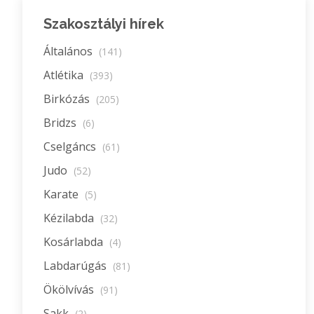
Szakosztályi hírek
Általános
(141)
Atlétika
(393)
Birkózás
(205)
Bridzs
(6)
Cselgáncs
(61)
Judo
(52)
Karate
(5)
Kézilabda
(32)
Kosárlabda
(4)
Labdarúgás
(81)
Ökölvívás
(91)
Sakk
(2)