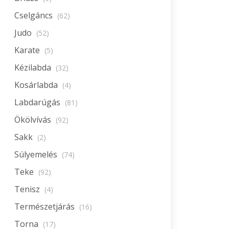
Cselgáncs
(62)
Judo
(52)
Karate
(5)
Kézilabda
(32)
Kosárlabda
(4)
Labdarúgás
(81)
Ökölvívás
(92)
Sakk
(2)
Súlyemelés
(74)
Teke
(92)
Tenisz
(4)
Természetjárás
(16)
Torna
(17)