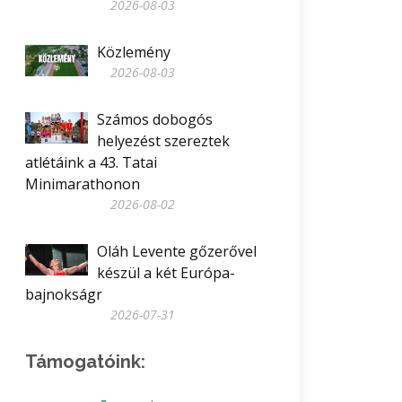
2026-08-03
Közlemény
2026-08-03
Számos dobogós
helyezést szereztek
atlétáink a 43. Tatai
Minimarathonon
2026-08-02
Oláh Levente gőzerővel
készül a két Európa-
bajnokságr
2026-07-31
Támogatóink: