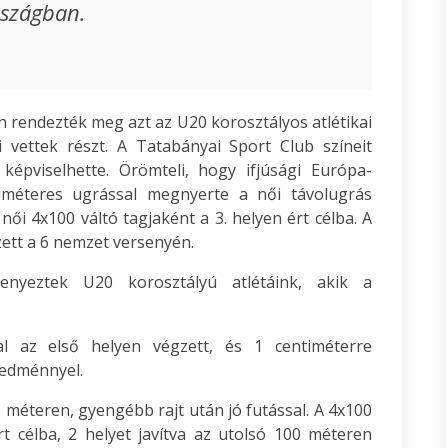
rszágban.
 rendezték meg azt az U20 korosztályos atlétikai
 vettek részt. A Tatabányai Sport Club színeit
képviselhette. Örömteli, hogy ifjúsági Európa-
iméteres ugrással megnyerte a női távolugrás
ői 4x100 váltó tagjaként a 3. helyen ért célba. A
zett a 6 nemzet versenyén.
enyeztek U20 korosztályú atlétáink, akik a
al az első helyen végzett, és 1 centiméterre
redménnyel.
0 méteren, gyengébb rajt után jó futással. A 4x100
rt célba, 2 helyet javítva az utolsó 100 méteren