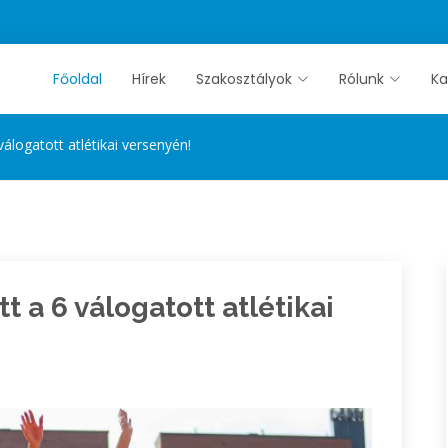
Főoldal
Hírek
Szakosztályok
Rólunk
Ka
álogatott atlétikai versenyén!
t a 6 válogatott atlétikai