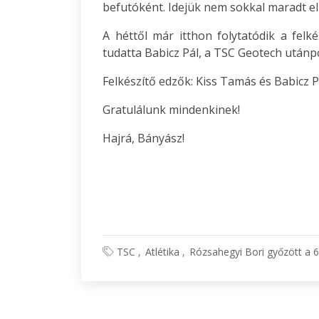
befutóként. Idejük nem sokkal maradt el
A héttől már itthon folytatódik a felk
tudatta Babicz Pál, a TSC Geotech utánp
Felkészítő edzők: Kiss Tamás és Babicz P
Gratulálunk mindenkinek!
Hajrá, Bányász!
TSC
Atlétika
Rózsahegyi Bori győzött a 6 