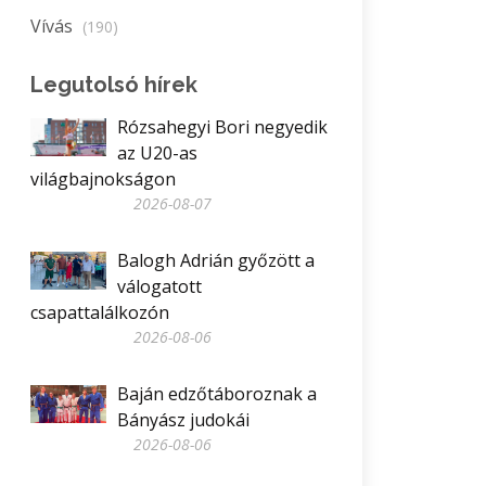
Vívás
(190)
Legutolsó hírek
Rózsahegyi Bori negyedik
az U20-as
világbajnokságon
2026-08-07
Balogh Adrián győzött a
válogatott
csapattalálkozón
2026-08-06
Baján edzőtáboroznak a
Bányász judokái
2026-08-06