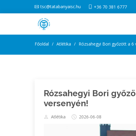
tsc@tatabanyaisc.hu
+36 70 381 6777
Főoldal
Atlétika
Rózsahegyi Bori győzött a 6 v
Rózsahegyi Bori győzöt
versenyén!
Atlétika
2026-06-08