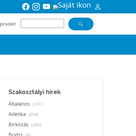
pcsolat
Szakosztályi hírek
Általános
(141)
Atlétika
(394)
Birkózás
(206)
Bridzs
(6)