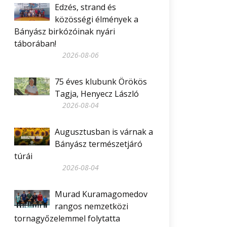
Edzés, strand és
közösségi élmények a
Bányász birkózóinak nyári
táborában!
2026-08-06
75 éves klubunk Örökös
Tagja, Henyecz László
2026-08-04
Augusztusban is várnak a
Bányász természetjáró
túrái
2026-08-04
Murad Kuramagomedov
rangos nemzetközi
tornagyőzelemmel folytatta