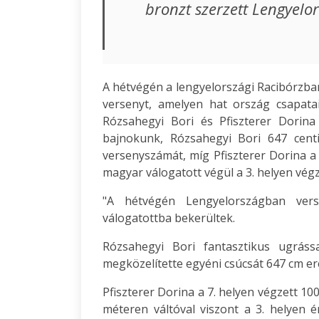
bronzt szerzett Lengyelo
A hétvégén a lengyelországi Racibórzban
versenyt, amelyen hat ország csapatai
Rózsahegyi Bori és Pfiszterer Dorina 
bajnokunk, Rózsahegyi Bori 647 cent
versenyszámát, míg Pfiszterer Dorina a n
magyar válogatott végül a 3. helyen vég
"A hétvégén Lengyelországban vers
válogatottba bekerültek.
Rózsahegyi Bori fantasztikus ugráss
megközelítette egyéni csúcsát 647 cm e
Pfiszterer Dorina a 7. helyen végzett 10
méteren váltóval viszont a 3. helyen é