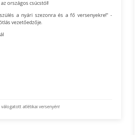
 az országos csúcstól!
észülés a nyári szezonra és a fő versenyekre!" -
ótlás vezetőedzője.
ál
válogatott atlétikai versenyén!