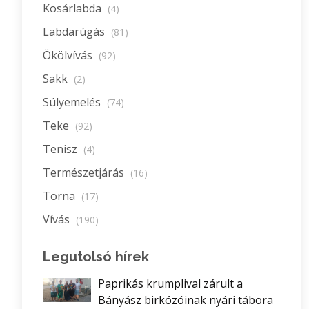
Kosárlabda
(4)
Labdarúgás
(81)
Ökölvívás
(92)
Sakk
(2)
Súlyemelés
(74)
Teke
(92)
Tenisz
(4)
Természetjárás
(16)
Torna
(17)
Vívás
(190)
Legutolsó hírek
Paprikás krumplival zárult a
Bányász birkózóinak nyári tábora