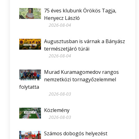
75 éves klubunk Örökös Tagja,
Henyecz László
2026-08-04
Augusztusban is várnak a Bányász
természetjáró túrái
2026-08-04
Murad Kuramagomedov rangos
nemzetközi tornagyőzelemmel
folytatta
2026-08-03
Közlemény
2026-08-03
Számos dobogós helyezést