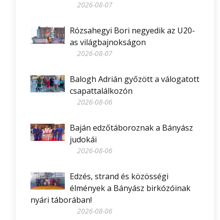
2026-08-07
Rózsahegyi Bori negyedik az U20-
as világbajnokságon
2026-08-07
Balogh Adrián győzött a válogatott
csapattalálkozón
2026-08-06
Baján edzőtáboroznak a Bányász
judokái
2026-08-06
Edzés, strand és közösségi
élmények a Bányász birkózóinak
nyári táborában!
2026-08-06