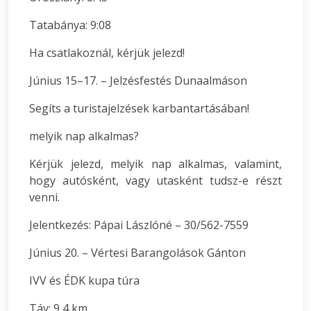
Tatabánya: 9:08
Ha csatlakoznál, kérjük jelezd!
Június 15–17. – Jelzésfestés Dunaalmáson
Segíts a turistajelzések karbantartásában!
melyik nap alkalmas?
Kérjük jelezd, melyik nap alkalmas, valamint,
hogy autósként, vagy utasként tudsz-e részt
venni.
Jelentkezés: Pápai Lászlóné – 30/562-7559
Június 20. – Vértesi Barangolások Gánton
IVV és ÉDK kupa túra
Táv: 9,4 km