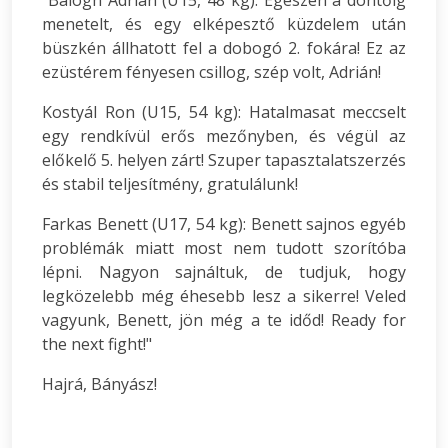
"Balogh Adrián (U15, 48 kg): Egészen a döntőig
menetelt, és egy elképesztő küzdelem után
büszkén állhatott fel a dobogó 2. fokára! Ez az
ezüstérem fényesen csillog, szép volt, Adrián!
Kostyál Ron (U15, 54 kg): Hatalmasat meccselt
egy rendkívül erős mezőnyben, és végül az
előkelő 5. helyen zárt! Szuper tapasztalatszerzés
és stabil teljesítmény, gratulálunk!
Farkas Benett (U17, 54 kg): Benett sajnos egyéb
problémák miatt most nem tudott szorítóba
lépni. Nagyon sajnáltuk, de tudjuk, hogy
legközelebb még éhesebb lesz a sikerre! Veled
vagyunk, Benett, jön még a te időd! Ready for
the next fight!"
Hajrá, Bányász!