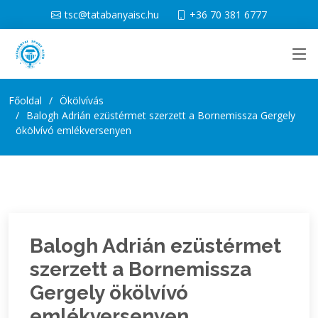
tsc@tatabanyaisc.hu
+36 70 381 6777
Főoldal
Ökölvívás
Balogh Adrián ezüstérmet szerzett a Bornemissza Gergely
ökölvívó emlékversenyen
Balogh Adrián ezüstérmet
szerzett a Bornemissza
Gergely ökölvívó
emlékversenyen