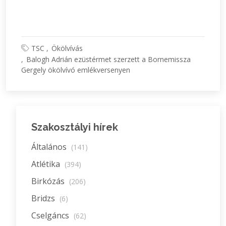
TSC
Ökölvívás
Balogh Adrián ezüstérmet szerzett a Bornemissza
Gergely ökölvívó emlékversenyen
Szakosztályi hírek
Általános
(141)
Atlétika
(394)
Birkózás
(206)
Bridzs
(6)
Cselgáncs
(62)