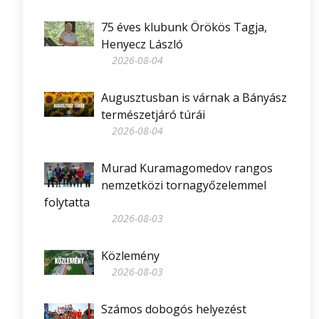
75 éves klubunk Örökös Tagja,
Henyecz László
2026-08-04
Augusztusban is várnak a Bányász
természetjáró túrái
2026-08-04
Murad Kuramagomedov rangos
nemzetközi tornagyőzelemmel
folytatta
2026-08-03
Közlemény
2026-08-03
Számos dobogós helyezést