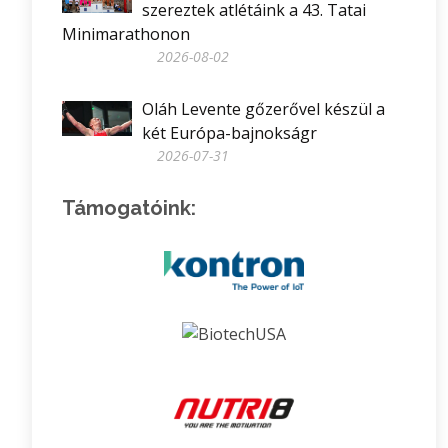
szereztek atlétáink a 43. Tatai
Minimarathonon
2026-08-02
Oláh Levente gőzerővel készül a
két Európa-bajnokságr
2026-07-31
Támogatóink: