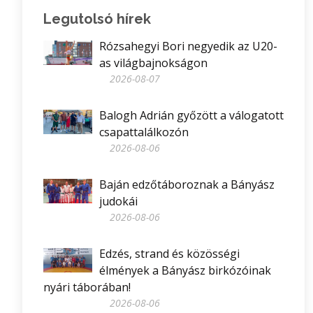
Legutolsó hírek
Rózsahegyi Bori negyedik az U20-
as világbajnokságon
2026-08-07
Balogh Adrián győzött a válogatott
csapattalálkozón
2026-08-06
Baján edzőtáboroznak a Bányász
judokái
2026-08-06
Edzés, strand és közösségi
élmények a Bányász birkózóinak
nyári táborában!
2026-08-06