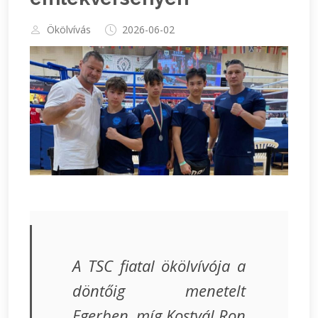
Ökölvívás
2026-06-02
A TSC fiatal ökölvívója a
döntőig menetelt
Egerben, míg Kostyál Ron