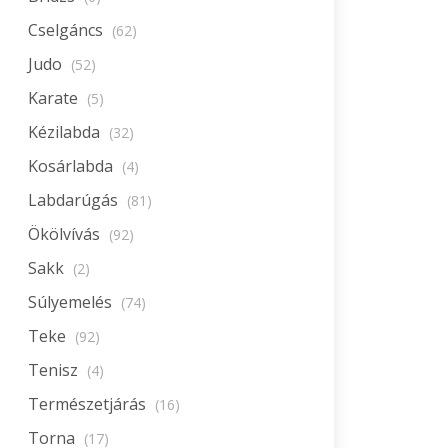
Cselgáncs
(62)
Judo
(52)
Karate
(5)
Kézilabda
(32)
Kosárlabda
(4)
Labdarúgás
(81)
Ökölvívás
(92)
Sakk
(2)
Súlyemelés
(74)
Teke
(92)
Tenisz
(4)
Természetjárás
(16)
Torna
(17)