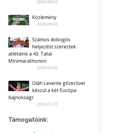
2026-08-03
Közlemény
2026-08-03
Számos dobogós
helyezést szereztek
atlétáink a 43. Tatai
Minimarathonon
2026-08-02
Oláh Levente gőzerővel
készül a két Európa-
bajnokságr
2026-07-31
Támogatóink: