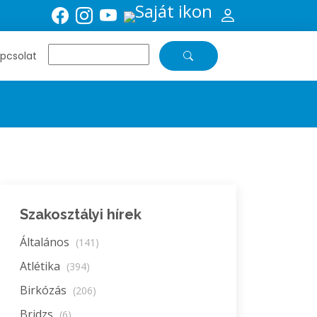
pcsolat
Szakosztályi hírek
Általános
(141)
Atlétika
(394)
Birkózás
(206)
Bridzs
(6)