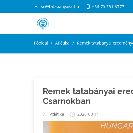
tsc@tatabanyaisc.hu
+36 70 381 6777
Főoldal
Atlétika
Remek tatabányai eredmény
Remek tatabányai er
Csarnokban
Atlétika
2026-03-11