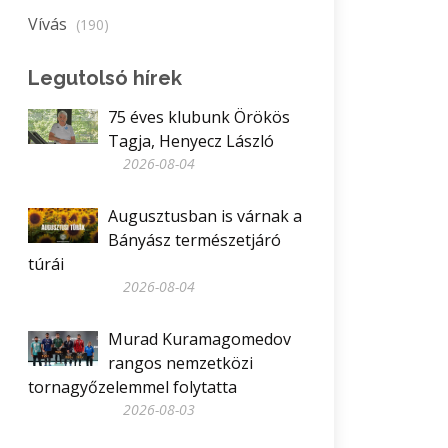
Vívás
(190)
Legutolsó hírek
75 éves klubunk Örökös
Tagja, Henyecz László
2026-08-04
Augusztusban is várnak a
Bányász természetjáró
túrái
2026-08-04
Murad Kuramagomedov
rangos nemzetközi
tornagyőzelemmel folytatta
2026-08-03