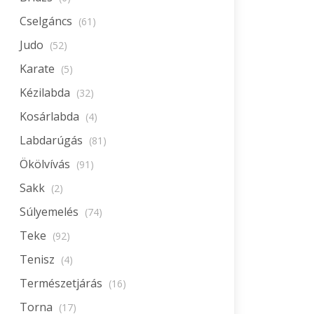
Cselgáncs
(61)
Judo
(52)
Karate
(5)
Kézilabda
(32)
Kosárlabda
(4)
Labdarúgás
(81)
Ökölvívás
(91)
Sakk
(2)
Súlyemelés
(74)
Teke
(92)
Tenisz
(4)
Természetjárás
(16)
Torna
(17)