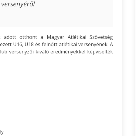
 versenyéről
adott otthont a Magyar Atlétikai Szövetség
zett U16, U18 és felnőtt atlétikai versenyének. A
ub versenyzői kiváló eredményekkel képviselték
ly