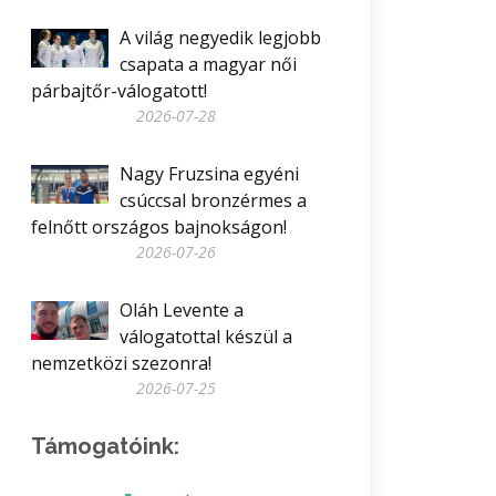
A világ negyedik legjobb
csapata a magyar női
párbajtőr-válogatott!
2026-07-28
Nagy Fruzsina egyéni
csúccsal bronzérmes a
felnőtt országos bajnokságon!
2026-07-26
Oláh Levente a
válogatottal készül a
nemzetközi szezonra!
2026-07-25
Támogatóink: