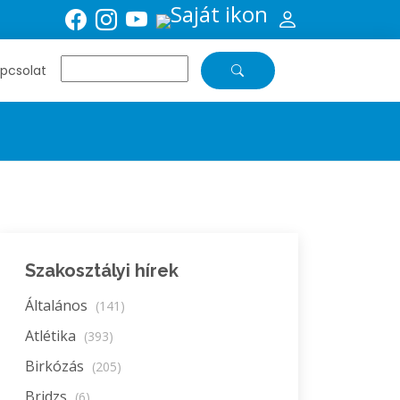
pcsolat
Szakosztályi hírek
Általános
(141)
Atlétika
(393)
Birkózás
(205)
Bridzs
(6)