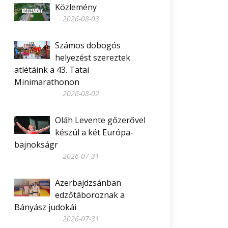
Közlemény
2026-08-03
Számos dobogós
helyezést szereztek
atlétáink a 43. Tatai
Minimarathonon
2026-08-02
Oláh Levente gőzerővel
készül a két Európa-
bajnokságr
2026-07-31
Azerbajdzsánban
edzőtáboroznak a
Bányász judokái
2026-07-31