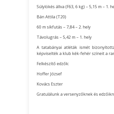
Súlylökés állva (F63, 6 kg) – 5,15 m – 1. h
Bán Attila (T20)
60 m síkfutás – 7,84 – 2. hely
Távolugrás – 5,42 m – 1. hely
A tatabányai atléták ismét bizonyított
képviselték a klub kék-fehér színeit a r
Felkészítő edzők:
Hoffer József
Kovács Eszter
Gratulálunk a versenyzőknek és edzőikn