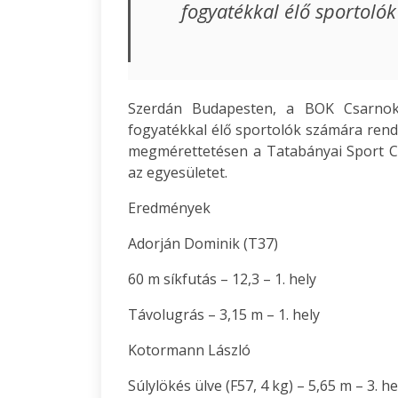
fogyatékkal élő sportolók
Szerdán Budapesten, a BOK Csarnok 
fogyatékkal élő sportolók számára rende
megmérettetésen a Tatabányai Sport Cl
az egyesületet.
Eredmények
Adorján Dominik (T37)
60 m síkfutás – 12,3 – 1. hely
Távolugrás – 3,15 m – 1. hely
Kotormann László
Súlylökés ülve (F57, 4 kg) – 5,65 m – 3. he