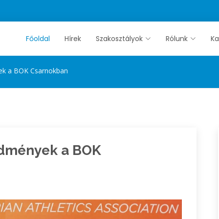
Főoldal
Hírek
Szakosztályok
Rólunk
Ka
ek a BOK Csarnokban
edmények a BOK