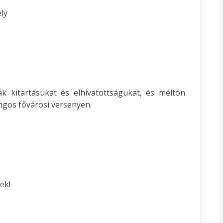
ely
ák kitartásukat és elhivatottságukat, és méltón
angos fővárosi versenyen.
ek!