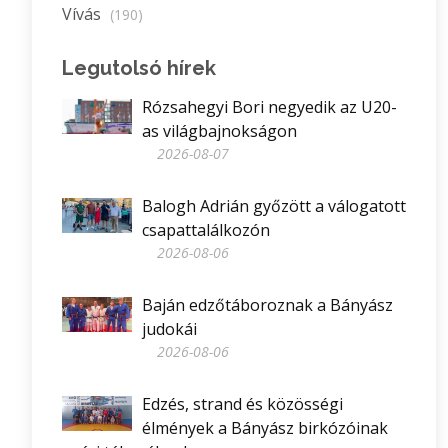
Vívás
(190)
Legutolsó hírek
Rózsahegyi Bori negyedik az U20-
as világbajnokságon
2026-08-07
Balogh Adrián győzött a válogatott
csapattalálkozón
2026-08-06
Baján edzőtáboroznak a Bányász
judokái
2026-08-06
Edzés, strand és közösségi
élmények a Bányász birkózóinak