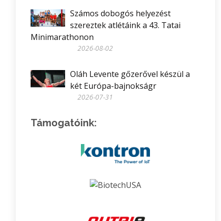
Számos dobogós helyezést
szereztek atlétáink a 43. Tatai
Minimarathonon
2026-08-02
Oláh Levente gőzerővel készül a
két Európa-bajnokságr
2026-07-31
Támogatóink: