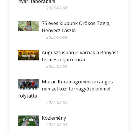
nyári táborában!
2026-08-06
75 éves klubunk Örökös Tagja,
Henyecz László
2026-08-04
Augusztusban is várnak a Bányász
természetjáró túrái
2026-08-04
Murad Kuramagomedov rangos
nemzetközi tornagyőzelemmel
folytatta
2026-08-03
Közlemény
2026-08-03