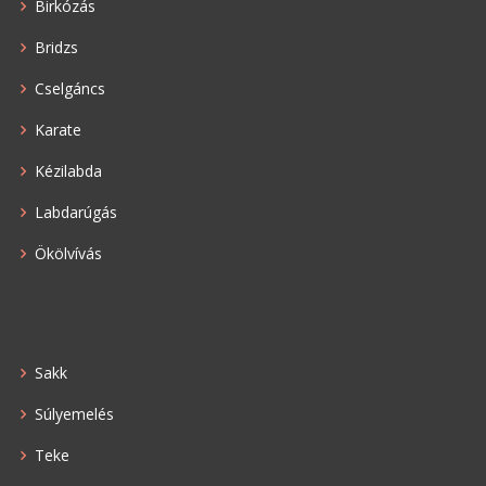
Birkózás
Bridzs
Cselgáncs
Karate
Kézilabda
Labdarúgás
Ökölvívás
Sakk
Súlyemelés
Teke