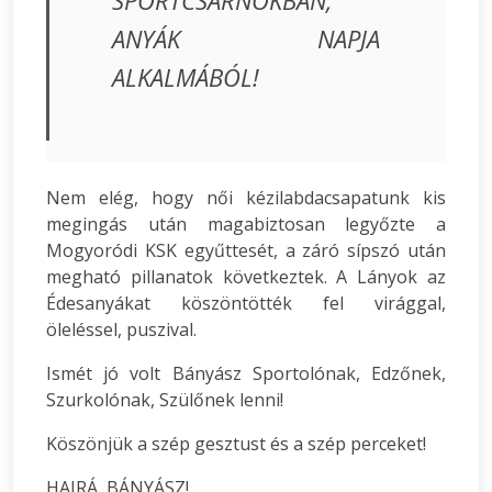
SPORTCSARNOKBAN,
ANYÁK NAPJA
ALKALMÁBÓL!
Nem elég, hogy női kézilabdacsapatunk kis
megingás után magabiztosan legyőzte a
Mogyoródi KSK egyűttesét, a záró sípszó után
megható pillanatok következtek. A Lányok az
Édesanyákat köszöntötték fel virággal,
öleléssel, puszival.
Ismét jó volt Bányász Sportolónak, Edzőnek,
Szurkolónak, Szülőnek lenni!
Köszönjük a szép gesztust és a szép perceket!
HAJRÁ, BÁNYÁSZ!