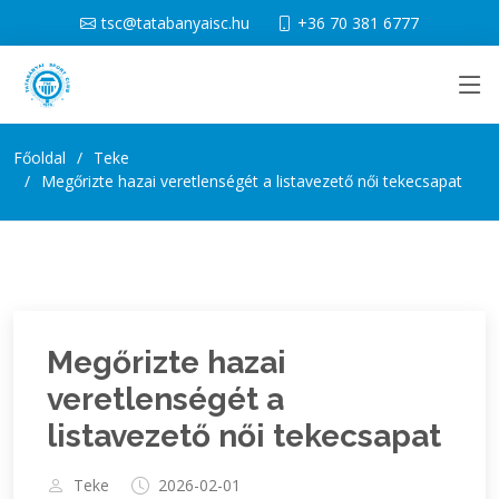
tsc@tatabanyaisc.hu
+36 70 381 6777
Főoldal
Teke
Megőrizte hazai veretlenségét a listavezető női tekecsapat
Megőrizte hazai
veretlenségét a
listavezető női tekecsapat
Teke
2026-02-01