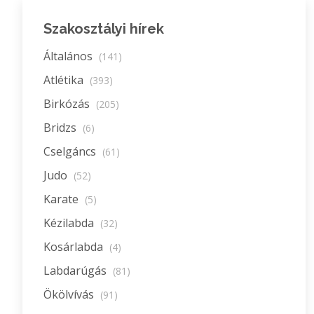
Szakosztályi hírek
Általános
(141)
Atlétika
(393)
Birkózás
(205)
Bridzs
(6)
Cselgáncs
(61)
Judo
(52)
Karate
(5)
Kézilabda
(32)
Kosárlabda
(4)
Labdarúgás
(81)
Ökölvívás
(91)