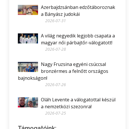
Azerbajdzsánban edzőtáboroznak
a Bányász judokái
2026-07-31
A világ negyedik legjobb csapata a
magyar női párbajtőr-válogatott!
2026-07-28
Nagy Fruzsina egyéni csúccsal
bronzérmes a felnőtt országos
bajnokságon!
2026-07-26
Oláh Levente a válogatottal készül
a nemzetközi szezonra!
2026-07-25
Támogatóink: