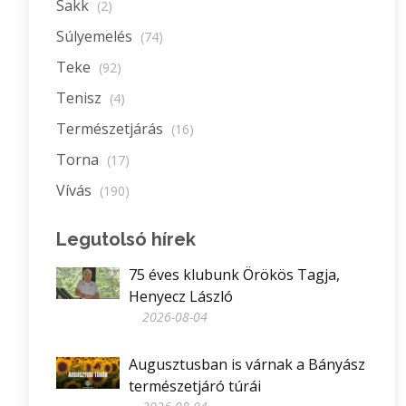
Sakk
(2)
Súlyemelés
(74)
Teke
(92)
Tenisz
(4)
Természetjárás
(16)
Torna
(17)
Vívás
(190)
Legutolsó hírek
75 éves klubunk Örökös Tagja,
Henyecz László
2026-08-04
Augusztusban is várnak a Bányász
természetjáró túrái