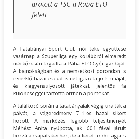
aratott a TSC a Rába ETO
felett
A Tatabányai Sport Club női teke együttese
vasárnap a Szuperliga egy korábbról elmaradt
mérkőzésén fogadta a Rába ETO Győr gárdáját.
A bajnokságban és a nemzetközi porondon is
remeklő hazai csapat ismét igazolta jó formáját,
és kiegyensúlyozott játékkal, jelentős fa
különbséggel tartotta otthon a pontokat.
A találkozó során a tatabányaiak végig uralták a
pályát, a végeredmény 7–1-es hazai sikert
hozott. A mérkőzés legjobb teljesítményét
Méhész Anita nyújtotta, aki 604 fával járult
hozzá a csapatsikerhez, de a keret többi tagja is