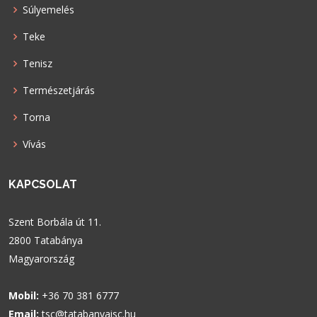
Súlyemelés
Teke
Tenisz
Természetjárás
Torna
Vívás
KAPCSOLAT
Szent Borbála út 11.
2800 Tatabánya
Magyarország
Mobil:
+36 70 381 6777
Email:
tsc@tatabanyaisc.hu