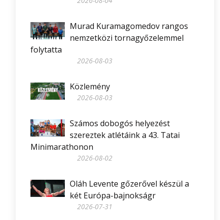
2026-08-04
Murad Kuramagomedov rangos
nemzetközi tornagyőzelemmel
folytatta
2026-08-03
Közlemény
2026-08-03
Számos dobogós helyezést
szereztek atlétáink a 43. Tatai
Minimarathonon
2026-08-02
Oláh Levente gőzerővel készül a
két Európa-bajnokságr
2026-07-31