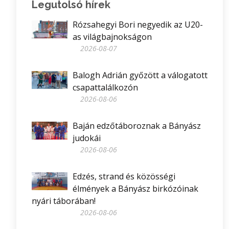
Legutolsó hírek
Rózsahegyi Bori negyedik az U20-
as világbajnokságon
2026-08-07
Balogh Adrián győzött a válogatott
csapattalálkozón
2026-08-06
Baján edzőtáboroznak a Bányász
judokái
2026-08-06
Edzés, strand és közösségi
élmények a Bányász birkózóinak
nyári táborában!
2026-08-06