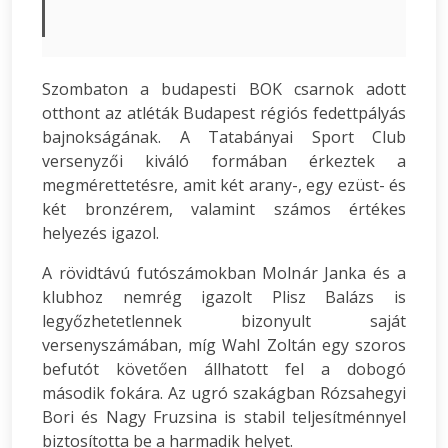
Szombaton a budapesti BOK csarnok adott
otthont az atléták Budapest régiós fedettpályás
bajnokságának. A Tatabányai Sport Club
versenyzői kiváló formában érkeztek a
megmérettetésre, amit két arany-, egy ezüst- és
két bronzérem, valamint számos értékes
helyezés igazol.
A rövidtávú futószámokban Molnár Janka és a
klubhoz nemrég igazolt Plisz Balázs is
legyőzhetetlennek bizonyult saját
versenyszámában, míg Wahl Zoltán egy szoros
befutót követően állhatott fel a dobogó
második fokára. Az ugró szakágban Rózsahegyi
Bori és Nagy Fruzsina is stabil teljesítménnyel
biztosította be a harmadik helyet.