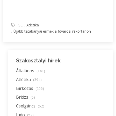
TSC
Atlétika
Újabb tatabányai érmek a fővárosi rekortánon
Szakosztályi hírek
Általános
(141)
Atlétika
(394)
Birkózás
(206)
Bridzs
(6)
Cselgáncs
(62)
Judo
(52)