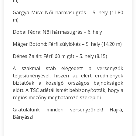
m)
Gargya Míra: Női hármasugrás – 5. hely (11.80
m)
Dobai Fédra: Női hármasugrás – 6. hely
Máger Botond: Férfi súlylökés – 5. hely (14.20 m)
Dénes Zalán: Férfi 60 m gát – 5. hely (8.15)
A szakmai stáb elégedett a versenyzők
teljesítményével, hiszen az elért eredmények
biztatóak a közelgő országos bajnokságok
előtt. A TSC atlétái ismét bebizonyították, hogy a
régiós mezőny meghatározó szereplői.
Gratulálunk minden versenyzőnek! Hajrá,
Bányász!