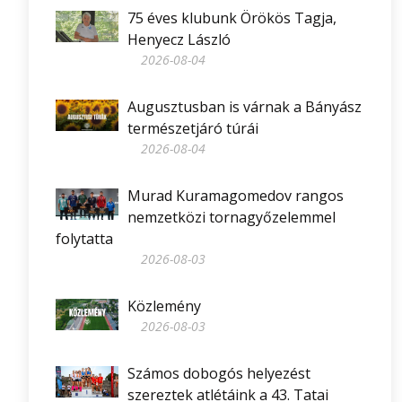
75 éves klubunk Örökös Tagja,
Henyecz László
2026-08-04
Augusztusban is várnak a Bányász
természetjáró túrái
2026-08-04
Murad Kuramagomedov rangos
nemzetközi tornagyőzelemmel
folytatta
2026-08-03
Közlemény
2026-08-03
Számos dobogós helyezést
szereztek atlétáink a 43. Tatai