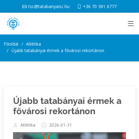
tsc@tatabanyaisc.hu
+36 70 381 6777
Főoldal
Atlétika
Újabb tatabányai érmek a fővárosi rekortánon
Újabb tatabányai érmek a
fővárosi rekortánon
Atlétika
2026-01-31