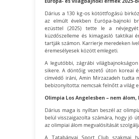
Európa- és világbajnoki érmek 2025-b
Dárius a 130 kg-os kötöttfogású birkóz
az elmúlt években Európa-bajnoki br
ezüsttel (2025) tette le a névjegyé
küzdőszelleme és kimagasló taktikai é
tartják számon. Karrierje meredeken ível
éremesélyesek között emlegeti.
A legutóbbi, zágrábi világbajnokságon
sikere. A döntőig vezető úton koreai é
címvédő iráni, Amin Mirzazadeh tudta m
bebizonyította: nemcsak felnőtt a világ el
Olimpia Los Angelesben – nem álom,
Dárius maga is nyíltan beszél az olimpi
belül visszaigazolta számára, hogy jó 
az olimpiai álom megvalósítását szolgálj
A Tatabányai Sport Club szakmai há