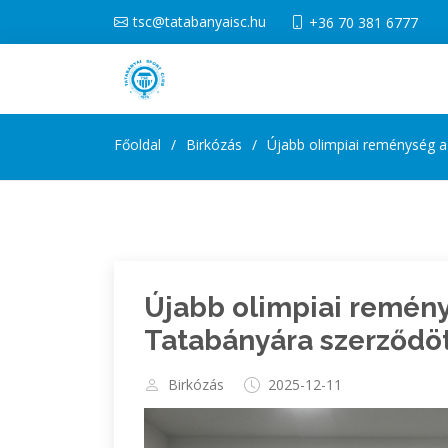
tsc@tatabanyaisc.hu
+36 70 381 6777
Főoldal
Birkózás
Újabb olimpiai reménység a
Újabb olimpiai remény
Tatabányára szerződö
Birkózás
2025-12-11