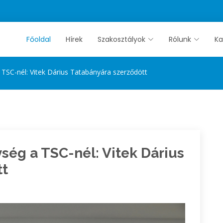
Főoldal
Hírek
Szakosztályok
Rólunk
Ka
 TSC-nél: Vitek Dárius Tatabányára szerződött
ség a TSC-nél: Vitek Dárius
tt