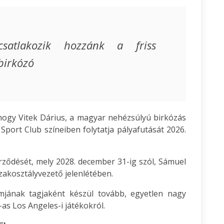
satlakozik hozzánk a friss
birkózó
hogy Vitek Dárius, a magyar nehézsúlyú birkózás
port Club színeiben folytatja pályafutását 2026.
zerződését, mely 2028. december 31-ig szól, Sámuel
akosztályvezető jelenlétében.
mjának tagjaként készül tovább, egyetlen nagy
-as Los Angeles-i játékokról.