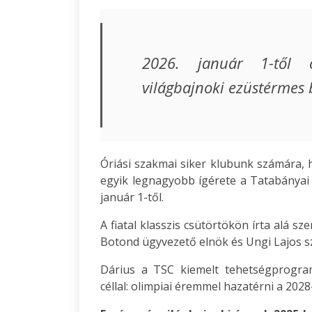
2026. január 1-től c
világbajnoki ezüstérmes 
Óriási szakmai siker klubunk számára, 
egyik legnagyobb ígérete a Tatabányai S
január 1-től.
A fiatal klasszis csütörtökön írta alá s
Botond ügyvezető elnök és Ungi Lajos sz
Dárius a TSC kiemelt tehetségprogra
céllal: olimpiai éremmel hazatérni a 2028