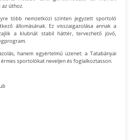
 az úthoz.
re több nemzetközi szinten jegyzett sportoló
etkező állomásának. Ez visszaigazolása annak a
lik a klubnál: stabil háttér, tervezhető jövő,
ségprogram.
azolás, hanem egyértelmű üzenet: a Tatabányai
i érmes sportolókat neveljen és foglalkoztasson.
lub