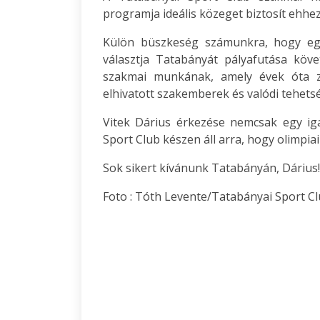
programja ideális közeget biztosít ehhez
Külön büszkeség számunkra, hogy egy
választja Tatabányát pályafutása köv
szakmai munkának, amely évek óta zaj
elhivatott szakemberek és valódi tehet
Vitek Dárius érkezése nemcsak egy ig
Sport Club készen áll arra, hogy olimpia
Sok sikert kívánunk Tatabányán, Dárius!
Foto : Tóth Levente/Tatabányai Sport C