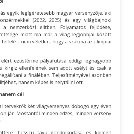
ől
ás egyik legígéretesebb magyar versenyzője, aki
onzérmekkel (2022, 2025) és egy világbajnoki
t a nemzetközi elitben. Folyamatos fejlődése,
rettsége miatt ma már a világ legjobbjai között
 felfelé – nem véletlen, hogy a szakma az olimpiai
 elért ezüstérme pályafutása eddigi legnagyobb
s kirgiz ellenfelének sem adott esélyt és csak a
egállítani a fináléban. Teljesítményével azonban
itjéhez, hanem képes is helytállni ott.
 hanem cél
ai tervekről: két világversenyes dobogó egy éven
úton jár. Mostantól minden edzés, minden verseny
a.
ttere, hosszú távú gondolkodása és kiemelt