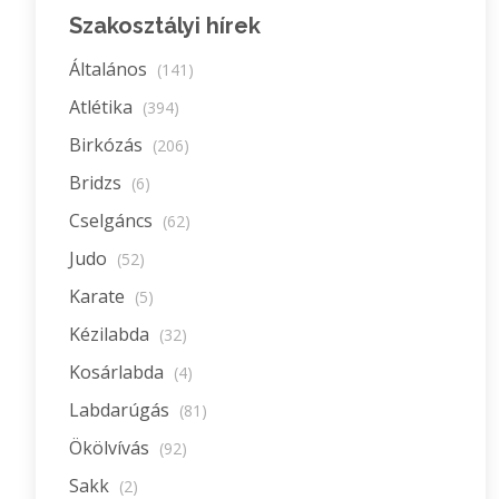
Szakosztályi hírek
Általános
(141)
Atlétika
(394)
Birkózás
(206)
Bridzs
(6)
Cselgáncs
(62)
Judo
(52)
Karate
(5)
Kézilabda
(32)
Kosárlabda
(4)
Labdarúgás
(81)
Ökölvívás
(92)
Sakk
(2)