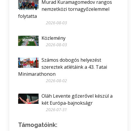
Murad Kuramagomedov rangos
nemzetközi tornagyőzelemmel
folytatta
2026-08-03
Közlemény
2026-08-03
Számos dobogós helyezést
szereztek atlétáink a 43. Tatai
Minimarathonon
2026-08-02
Oláh Levente gőzerővel készül a
két Európa-bajnokságr
2026-07-31
Támogatóink: