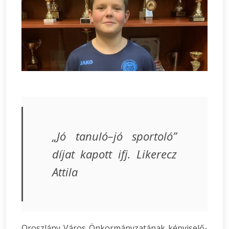
„Jó tanuló–jó sportoló”
díjat kapott ifj. Likerecz
Attila
Oroszlány Város Önkormányzatának képviselő-