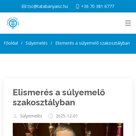
tsc@tatabanyaisc.hu
+36 70 381 6777
Főoldal
Súlyemelés
Elismerés a súlyemelő szakosztályban
Elismerés a súlyemelő
szakosztályban
Súlyemelés
2025-12-01