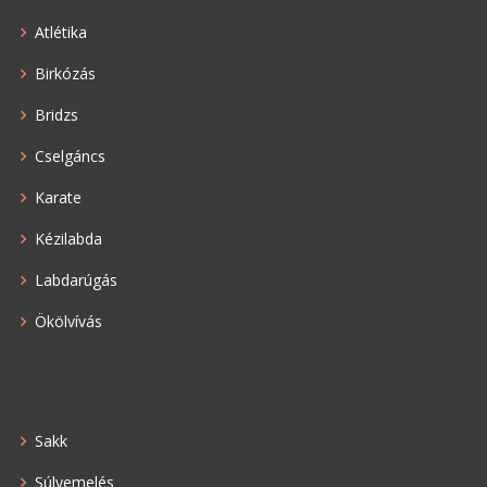
Atlétika
Birkózás
Bridzs
Cselgáncs
Karate
Kézilabda
Labdarúgás
Ökölvívás
Sakk
Súlyemelés