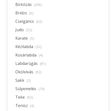
Birkózás
(206)
Bridzs
(6)
Cselgáncs
(62)
Judo
(52)
Karate
(5)
Kézilabda
(32)
Kosárlabda
(4)
Labdarúgás
(81)
Ökölvívás
(92)
Sakk
(2)
Súlyemelés
(74)
Teke
(92)
Tenisz
(4)