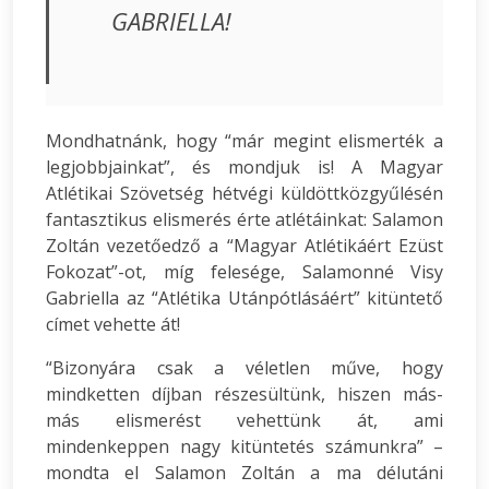
GABRIELLA!
Mondhatnánk, hogy “már megint elismerték a
legjobbjainkat”, és mondjuk is! A Magyar
Atlétikai Szövetség hétvégi küldöttközgyűlésén
fantasztikus elismerés érte atlétáinkat: Salamon
Zoltán vezetőedző a “Magyar Atlétikáért Ezüst
Fokozat”-ot, míg felesége, Salamonné Visy
Gabriella az “Atlétika Utánpótlásáért” kitüntető
címet vehette át!
“Bizonyára csak a véletlen műve, hogy
mindketten díjban részesültünk, hiszen más-
más elismerést vehettünk át, ami
mindenkeppen nagy kitüntetés számunkra” –
mondta el Salamon Zoltán a ma délutáni