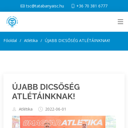
tsc@tatabanyaisc.hu
+36 70 381 6777
Főoldal
Atlétika
ÚJABB DICSŐSÉG ATLÉTÁINKNAK!
ÚJABB DICSŐSÉG
ATLÉTÁINKNAK!
Atlétika
2022-06-01