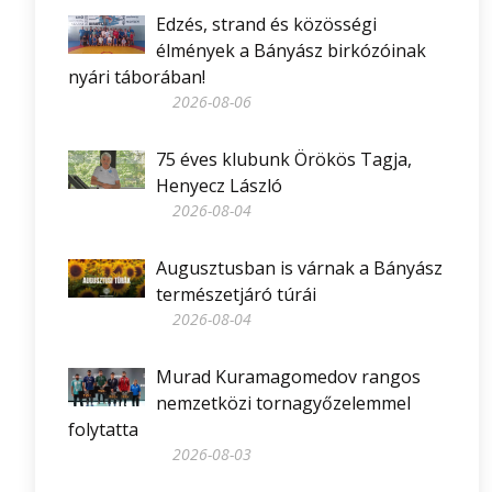
Edzés, strand és közösségi
élmények a Bányász birkózóinak
nyári táborában!
2026-08-06
75 éves klubunk Örökös Tagja,
Henyecz László
2026-08-04
Augusztusban is várnak a Bányász
természetjáró túrái
2026-08-04
Murad Kuramagomedov rangos
nemzetközi tornagyőzelemmel
folytatta
2026-08-03