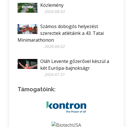
Közlemény
2026-08-03
Számos dobogós helyezést
szereztek atlétáink a 43. Tatai
Minimarathonon
2026-08-02
Oláh Levente gőzerővel készül a
két Európa-bajnokságr
2026-07-31
Támogatóink: