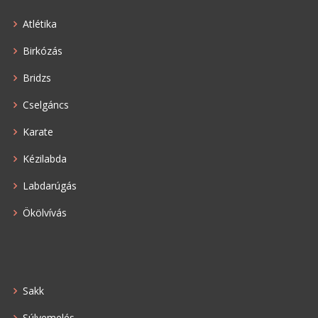
Atlétika
Birkózás
Bridzs
Cselgáncs
Karate
Kézilabda
Labdarúgás
Ökölvívás
Sakk
Súlyemelés