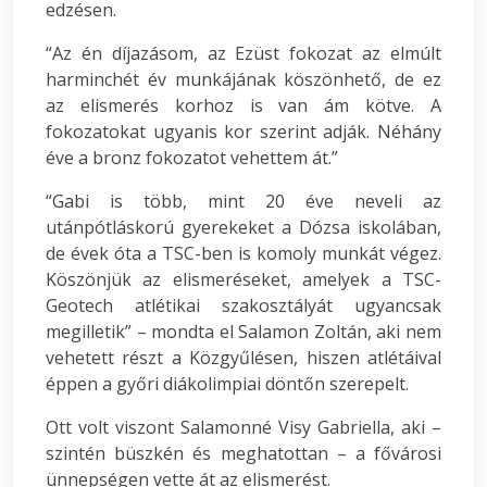
edzésen.
“Az én díjazásom, az Ezüst fokozat az elmúlt
harminchét év munkájának köszönhető, de ez
az elismerés korhoz is van ám kötve. A
fokozatokat ugyanis kor szerint adják. Néhány
éve a bronz fokozatot vehettem át.”
“Gabi is több, mint 20 éve neveli az
utánpótláskorú gyerekeket a Dózsa iskolában,
de évek óta a TSC-ben is komoly munkát végez.
Köszönjük az elismeréseket, amelyek a TSC-
Geotech atlétikai szakosztályát ugyancsak
megilletik” – mondta el Salamon Zoltán, aki nem
vehetett részt a Közgyűlésen, hiszen atlétáival
éppen a győri diákolimpiai döntőn szerepelt.
Ott volt viszont Salamonné Visy Gabriella, aki –
szintén büszkén és meghatottan – a fővárosi
ünnepségen vette át az elismerést.