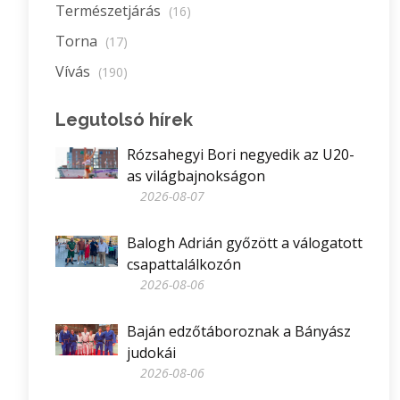
Természetjárás
(16)
Torna
(17)
Vívás
(190)
Legutolsó hírek
Rózsahegyi Bori negyedik az U20-
as világbajnokságon
2026-08-07
Balogh Adrián győzött a válogatott
csapattalálkozón
2026-08-06
Baján edzőtáboroznak a Bányász
judokái
2026-08-06