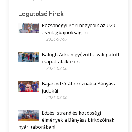
Legutolsó hírek
Rózsahegyi Bori negyedik az U20-
as világbajnokságon
2026-08-07
Balogh Adrián győzött a válogatott
csapattalálkozón
2026-08-06
Baján edzőtáboroznak a Bányász
judokái
2026-08-06
Edzés, strand és közösségi
élmények a Bányász birkózóinak
nyári táborában!