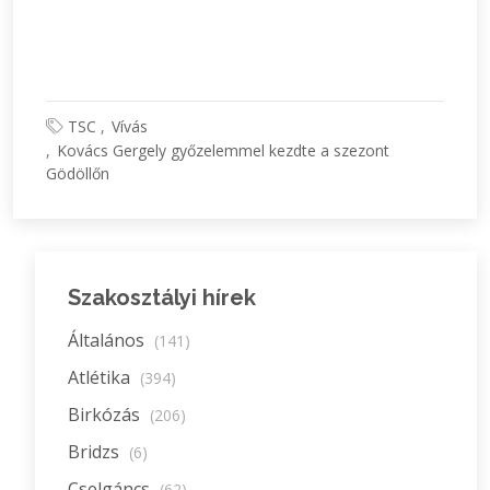
TSC
Vívás
Kovács Gergely győzelemmel kezdte a szezont
Gödöllőn
Szakosztályi hírek
Általános
(141)
Atlétika
(394)
Birkózás
(206)
Bridzs
(6)
Cselgáncs
(62)