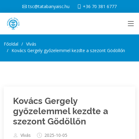
tsc@tatabanyaisc.hu
+36 70 381 6777
Főoldal
Vívás
Kovács Gergely győzelemmel kezdte a szezont Gödöllőn
Kovács Gergely
győzelemmel kezdte a
szezont Gödöllőn
Vívás
2025-10-05