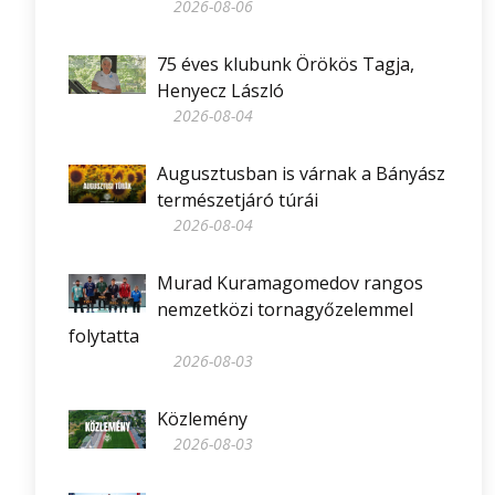
2026-08-06
75 éves klubunk Örökös Tagja,
Henyecz László
2026-08-04
Augusztusban is várnak a Bányász
természetjáró túrái
2026-08-04
Murad Kuramagomedov rangos
nemzetközi tornagyőzelemmel
folytatta
2026-08-03
Közlemény
2026-08-03