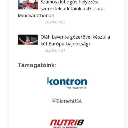
Számos dobogós helyezést
szereztek atlétáink a 43. Tatai
Minimarathonon
2026-08-02
Oláh Levente gőzerővel készül a
két Európa-bajnokságr
2026-07-31
Támogatóink: