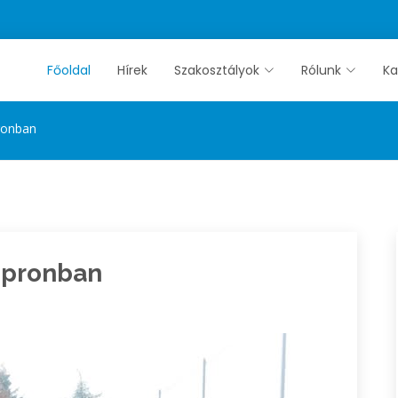
Főoldal
Hírek
Szakosztályok
Rólunk
Ka
ronban
opronban