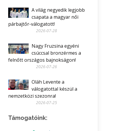
A világ negyedik legjobb
csapata a magyar női
párbajtőr-válogatott!
2026-07-28
Nagy Fruzsina egyéni
csúccsal bronzérmes a
felnőtt országos bajnokságon!
2026-07-26
Oláh Levente a
válogatottal készül a
nemzetközi szezonra!
2026-07-25
Támogatóink: