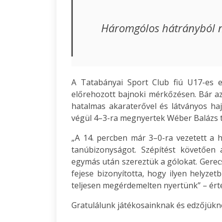
Háromgólos hátrányból n
A Tatabányai Sport Club fiú U17-es 
előrehozott bajnoki mérkőzésen. Bár a
hatalmas akaraterővel és látványos hajr
végül 4–3-ra megnyertek Wéber Balázs t
„A 14. percben már 3–0-ra vezetett a ha
tanúbizonyságot. Szépítést követően 
egymás után szereztük a gólokat. Gerecs
fejese bizonyította, hogy ilyen helyzetb
teljesen megérdemelten nyertünk” – ért
Gratulálunk játékosainknak és edzőjükn