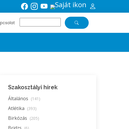
pcsolat
Szakosztályi hírek
Általános
(141)
Atlétika
(393)
Birkózás
(205)
Bridzs
(6)