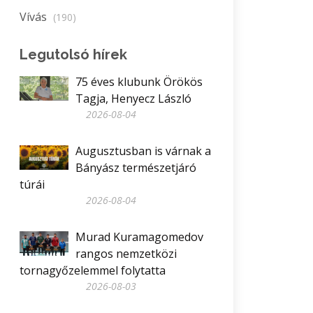
Vívás
(190)
Legutolsó hírek
75 éves klubunk Örökös
Tagja, Henyecz László
2026-08-04
Augusztusban is várnak a
Bányász természetjáró
túrái
2026-08-04
Murad Kuramagomedov
rangos nemzetközi
tornagyőzelemmel folytatta
2026-08-03