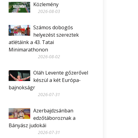
Közlemény
2026-08-03
Számos dobogós
helyezést szereztek
atlétáink a 43. Tatai
Minimarathonon
2026-08-02
Oláh Levente gőzerővel
készül a két Európa-
bajnokságr
2026-07-31
Azerbajdzsánban
edzőtáboroznak a
Bányász judokái
2026-07-31