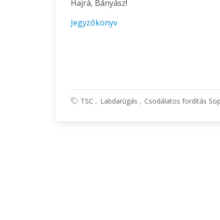
Hajrá, Bányász!
Jegyzőkönyv
TSC
Labdarúgás
Csodálatos fordítás So