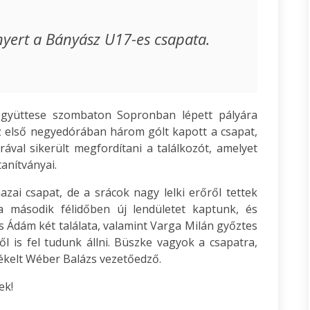
yert a Bányász U17-es csapata.
együttese szombaton Sopronban lépett pályára
z első negyedórában három gólt kapott a csapat,
ával sikerült megfordítani a találkozót, amelyet
anítványai.
zai csapat, de a srácok nagy lelki erőről tettek
a második félidőben új lendületet kaptunk, és
 Ádám két találata, valamint Varga Milán győztes
ől is fel tudunk állni. Büszke vagyok a csapatra,
ékelt Wéber Balázs vezetőedző.
ek!