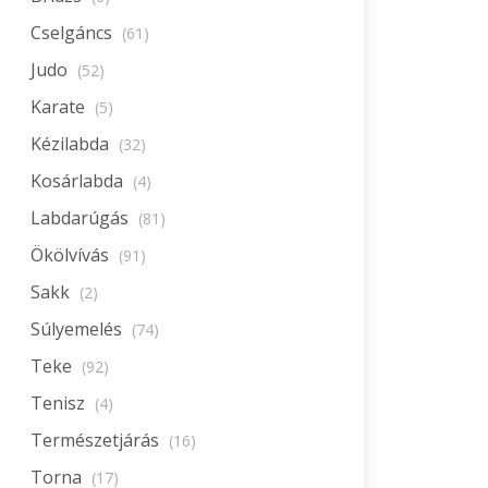
Cselgáncs
(61)
Judo
(52)
Karate
(5)
Kézilabda
(32)
Kosárlabda
(4)
Labdarúgás
(81)
Ökölvívás
(91)
Sakk
(2)
Súlyemelés
(74)
Teke
(92)
Tenisz
(4)
Természetjárás
(16)
Torna
(17)