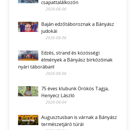
csapattalálkozón
2026-08-06
Baján edzőtáboroznak a Bányász
judokái
2026-08-06
Edzés, strand és közösségi
élmények a Bányász birkózóinak
nyári táborában!
2026-08-06
75 éves klubunk Örökös Tagja,
Henyecz László
2026-08-04
Augusztusban is várnak a Bányász
természetjáró túrái