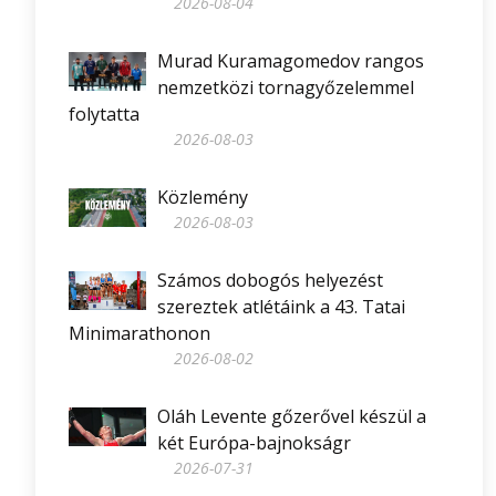
2026-08-04
Murad Kuramagomedov rangos
nemzetközi tornagyőzelemmel
folytatta
2026-08-03
Közlemény
2026-08-03
Számos dobogós helyezést
szereztek atlétáink a 43. Tatai
Minimarathonon
2026-08-02
Oláh Levente gőzerővel készül a
két Európa-bajnokságr
2026-07-31