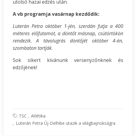
utolsó hazai edzés után.
A vb programja vasárnap kezdődik:
Luterán Petra október 1-jén, szerdán futja a 400
méteres előfutamot, a döntőt másnap, csütörtökön
rendezik. A távolugrás döntőjét október 4-én,
szombaton tartják.
Sok sikert kívánunk versenyzőnknek és
edzőjének!
TSC
Atlétika
Luterán Petra Új-Delhibe utazik a világbajnokságra