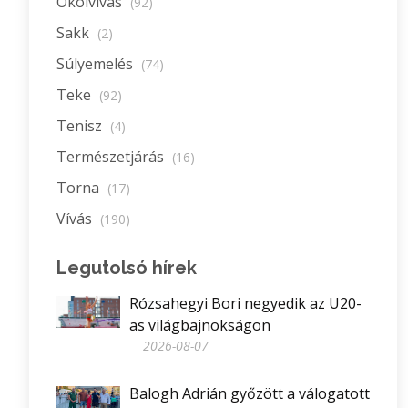
Ökölvívás
(92)
Sakk
(2)
Súlyemelés
(74)
Teke
(92)
Tenisz
(4)
Természetjárás
(16)
Torna
(17)
Vívás
(190)
Legutolsó hírek
Rózsahegyi Bori negyedik az U20-
as világbajnokságon
2026-08-07
Balogh Adrián győzött a válogatott