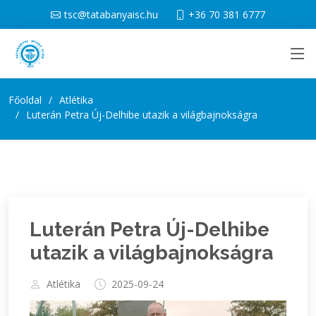
tsc@tatabanyaisc.hu
+36 70 381 6777
Főoldal
Atlétika
Luterán Petra Új-Delhibe utazik a világbajnokságra
Luterán Petra Új-Delhibe
utazik a világbajnokságra
Atlétika
2025-09-24