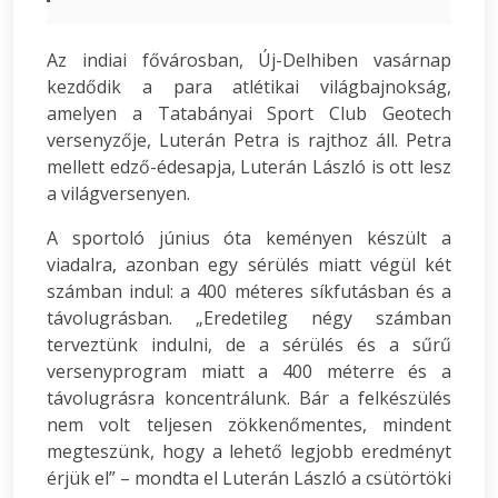
Az indiai fővárosban, Új-Delhiben vasárnap
kezdődik a para atlétikai világbajnokság,
amelyen a Tatabányai Sport Club Geotech
versenyzője, Luterán Petra is rajthoz áll. Petra
mellett edző-édesapja, Luterán László is ott lesz
a világversenyen.
A sportoló június óta keményen készült a
viadalra, azonban egy sérülés miatt végül két
számban indul: a 400 méteres síkfutásban és a
távolugrásban. „Eredetileg négy számban
terveztünk indulni, de a sérülés és a sűrű
versenyprogram miatt a 400 méterre és a
távolugrásra koncentrálunk. Bár a felkészülés
nem volt teljesen zökkenőmentes, mindent
megteszünk, hogy a lehető legjobb eredményt
érjük el” – mondta el Luterán László a csütörtöki